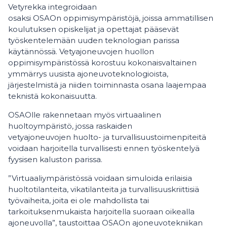
Vetyrekka integroidaan
osaksi OSAOn oppimisympäristöjä, joissa ammatillisen
koulutuksen opiskelijat ja opettajat pääsevät
työskentelemään uuden teknologian parissa
käytännössä. Vetyajoneuvojen huollon
oppimisympäristössä korostuu kokonaisvaltainen
ymmärrys uusista ajoneuvoteknologioista,
järjestelmistä ja niiden toiminnasta osana laajempaa
teknistä kokonaisuutta.
OSAOlle rakennetaan myös virtuaalinen
huoltoympäristö, jossa raskaiden
vetyajoneuvojen huolto- ja turvallisuustoimenpiteitä
voidaan harjoitella turvallisesti ennen työskentelyä
fyysisen kaluston parissa.
”Virtuaaliympäristössä voidaan simuloida erilaisia
huoltotilanteita, vikatilanteita ja turvallisuuskriittisiä
työvaiheita, joita ei ole mahdollista tai
tarkoituksenmukaista harjoitella suoraan oikealla
ajoneuvolla”, taustoittaa OSAOn ajoneuvotekniikan