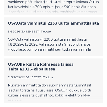
hankkeen pääurakoitsijaksi. Uusi kampus kokoaa Oulun
Kaukovainiolle 4 700 opiskelijaa ja 540 henkilökunnan
jäsentä sekä uudistaa oppimisympäristöt vastaamaan
tulevaisuuden tarpeita.
OSAOsta valmistui 2233 uutta ammattilaista
3.6.2026 13:41:29 EEST
|
Tiedote
OSAOsta valmistui yli 2200 uutta ammattilaista
1.8.2025–31.5.2026. Valmistuneista 91 suoritti myös
ylioppilastutkinnon ammatillisen tutkinnon rinnalla.
OSAOlle kultaa kolmessa lajissa
Taitaja2026-kilpailussa
21.5.2026 20:56:46 EEST
|
Tiedote
Nuorten ammattitaidon suomenmestaruusmitalit
jaettiin torstaina Tuusulassa. OSAOn joukkue voitti
kultaa lajeissa taloushallinto, kokki ja elektroniikka-
asennus.