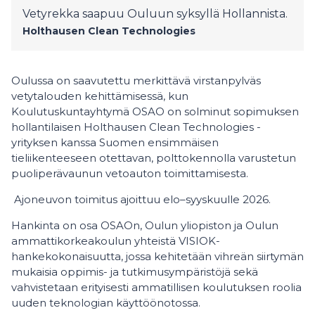
Vetyrekka saapuu Ouluun syksyllä Hollannista.
Holthausen Clean Technologies
Oulussa on saavutettu merkittävä virstanpylväs
vetytalouden kehittämisessä, kun
Koulutuskuntayhtymä OSAO on solminut sopimuksen
hollantilaisen Holthausen Clean Technologies -
yrityksen kanssa Suomen ensimmäisen
tieliikenteeseen otettavan, polttokennolla varustetun
puoliperävaunun vetoauton toimittamisesta.
Ajoneuvon toimitus ajoittuu elo–syyskuulle 2026.
Hankinta on osa OSAOn, Oulun yliopiston ja Oulun
ammattikorkeakoulun yhteistä VISIOK-
hankekokonaisuutta, jossa kehitetään vihreän siirtymän
mukaisia oppimis- ja tutkimusympäristöjä sekä
vahvistetaan erityisesti ammatillisen koulutuksen roolia
uuden teknologian käyttöönotossa.