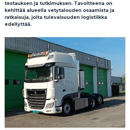
testauksen ja tutkimuksen. Tavoitteena on
kehittää alueella vetytalouden osaamista ja
ratkaisuja, joita tulevaisuuden logistiikka
edellyttää.