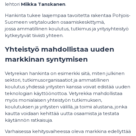
lehtori
Miikka Tanskanen
.
Hankinta tukee laajempaa tavoitetta rakentaa Pohjois-
Suomeen vetytalouden osaamiskeskittymä,
jossa ammatillinen koulutus, tutkimus ja yritysyhteistyö
kytkeytyvät tiiviisti yhteen.
Yhteistyö mahdollistaa uuden
markkinan syntymisen
Vetyrekan hankinta on esimerkki siitä, miten julkinen
sektori, tutkimusorganisaatiot ja ammatillinen
koulutus yhdessä yritysten kanssa voivat edistää uuden
teknologian käyttöönottoa. Vetyrekka mahdollistaa
myös monialaisen yhteistyön tutkimuksen,
koulutuksen ja yritysten välillä, ja toimii alustana, jonka
kautta voidaan kehittää uutta osaamista ja testata
käytännön ratkaisuja.
Varhaisessa kehitysvaiheessa oleva markkina edellyttää