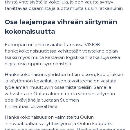
tiivistä yhteistyötä ja kokeiluja, joiden kautta syntyy
tarvittavaa osaamista ja luottamusta uusiin ratkaisuihin.
Osa laajempaa vihreän siirtymän
kokonaisuutta
Euroopan unionin osarahoittamassa VISIOK-
hankekokonaisuudessa kehitetään vetyteknologian
lisäksi myös muita kestävän logistiikan ratkaisuja sekä
digitaalisia oppimisympäristöjä.
Hankekokonaisuus yhdistää tutkimuksen, koulutuksen
ja käytännön kokeilut, ja sen tavoitteena on vastata
työelämän muuttuviin osaamistarpeisiin. Samalla
vahvistetaan Oulun alueen roolia vihreän siirtymän
edelläkävijänä ja tuetaan Suomen
hiilineutraaliustavoitteita.
Hankekokonaisuus on valmisteltu Oulun
innovaatioallianssi -yhteistyönä ja Oulun kaupunki
toimii siinä myös osarahoittajana. Hankekokonaisuuden