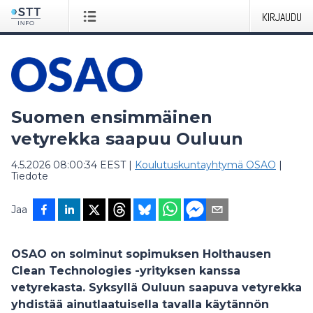
KIRJAUDU
Suomen ensimmäinen
vetyrekka saapuu Ouluun
4.5.2026 08:00:34 EEST
|
Koulutuskuntayhtymä OSAO
|
Tiedote
Jaa
OSAO on solminut sopimuksen Holthausen
Clean Technologies -yrityksen kanssa
vetyrekasta. Syksyllä Ouluun saapuva vetyrekka
yhdistää ainutlaatuisella tavalla käytännön