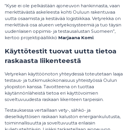
“Kyse ei ole pelkästään ajoneuvon hankinnasta, vaan
merkittävästä askeleesta kohti Ouluun rakentuvaa
uutta osaamista ja kestävää logistiikkaa. Vetyrekka on
merkittävä osa alueen vetyekosysteemiä ja tuo täysin
uudenlaisen oppimis- ja testausalustan Suomeen”,
kertoo projektipäällikkö
Marjaana Komi
.
Käyttötestit tuovat uutta tietoa
raskaasta liikenteestä
Vetyrekan käyttöönoton yhteydessä toteutetaan laaja
testaus- ja tutkimuskokonaisuus yhteistyössä Oulun
yliopiston kanssa. Tavoitteena on tuottaa
käytännönläheistä tietoa eri käyttövoimien
soveltuvuudesta raskaan liikenteen tarpeisiin.
Testauksessa vertaillaan vety-, sähkö- ja
dieselkäyttöisen raskaan kaluston energiankulutusta,
toiminnallisuutta ja soveltuvuutta erilaisiin
kuljetustehtäviin. Lisäksi tarkastellaan ajoneuvon