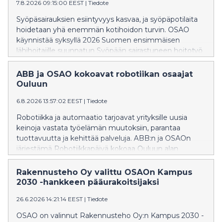
7.8.2026 09:15:00 EEST
|
Tiedote
Syöpäsairauksien esiintyvyys kasvaa, ja syöpäpotilaita
hoidetaan yhä enemmän kotihoidon turvin. OSAO
käynnistää syksyllä 2026 Suomen ensimmäisen
lähihoitajille suunnatun Syöpään sairastuneen hoitotyö
-tutkinnon osan vahvistamaan lähihoitajien osaamista
syöpään sairastuneiden ohjaamisessa, tukemisessa ja
ABB ja OSAO kokoavat robotiikan osaajat
hoitamisessa.
Ouluun
6.8.2026 13:57:02 EEST
|
Tiedote
Robotiikka ja automaatio tarjoavat yrityksille uusia
keinoja vastata työelämän muutoksiin, parantaa
tuottavuutta ja kehittää palveluja. ABB:n ja OSAOn
järjestämä Robotiikkapäivä kokoaa Ouluun alan
asiantuntijat, yritykset ja opiskelijat tutustumaan
uusimpiin teknologioihin ja niiden käytännön
Rakennusteho Oy valittu OSAOn Kampus
sovelluksiin.
2030 -hankkeen pääurakoitsijaksi
26.6.2026 14:21:14 EEST
|
Tiedote
OSAO on valinnut Rakennusteho Oy:n Kampus 2030 -