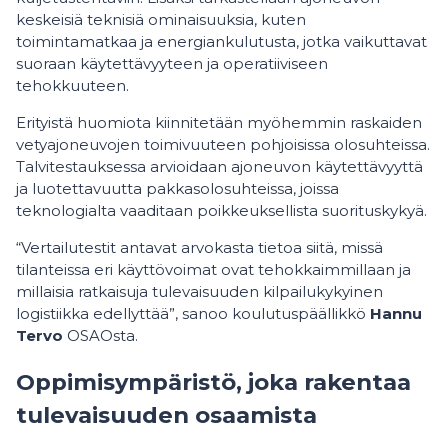
keskeisiä teknisiä ominaisuuksia, kuten
toimintamatkaa ja energiankulutusta, jotka vaikuttavat
suoraan käytettävyyteen ja operatiiviseen
tehokkuuteen.
Erityistä huomiota kiinnitetään myöhemmin raskaiden
vetyajoneuvojen toimivuuteen pohjoisissa olosuhteissa.
Talvitestauksessa arvioidaan ajoneuvon käytettävyyttä
ja luotettavuutta pakkasolosuhteissa, joissa
teknologialta vaaditaan poikkeuksellista suorituskykyä.
“Vertailutestit antavat arvokasta tietoa siitä, missä
tilanteissa eri käyttövoimat ovat tehokkaimmillaan ja
millaisia ratkaisuja tulevaisuuden kilpailukykyinen
logistiikka edellyttää”, sanoo koulutuspäällikkö
Hannu
Tervo
OSAOsta.
Oppimisympäristö, joka rakentaa
tulevaisuuden osaamista