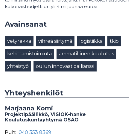
kokonaisbudjetti on yli 4 miljoonaa euroa.
Avainsanat
vetyrekka
vihreä siirtymä
logistiikka
tkio
kehittämistoiminta
ammatillinen koulutus
yhteistyö
oulun innovaatioallianssi
Yhteyshenkilöt
Marjaana Komi
Projektipäällikkö, VISIOK-hanke
Koulutuskuntayhtymä OSAO
Puh:
040 353 8369