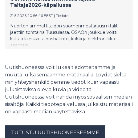
Taitaja2026-kilpailussa
21.5.2026 20:56:46 EEST
|
Tiedote
Nuorten ammattitaidon suomenmestaruusmitalit
jaettiin torstaina Tuusulassa. OSAOn joukkue voitti
kultaa lajeissa taloushallinto, kokki ja elektroniikka-
asennus.
Uutishuoneessa voit lukea tiedotteitamme ja
muuta julkaisemaamme materiaalia. Löydät sieltä
niin yhteyshenkilöidemme tiedot kuin vapaasti
julkaistavissa olevia kuvia ja videoita.
Uutishuoneessa voit nähdä myös sosiaalisen median
sisältöjä. Kaikki tiedotepalvelussa julkaistu materiaali
on vapaasti median käytettävissä.
TUTUSTU UUTISHUONEESEEMME