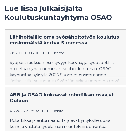
Lue lisää julkaisijalta
Koulutuskuntayhtymä OSAO
Lähihoitajille oma syöpähoitotyön koulutus
ensimmäistä kertaa Suomessa
7.8.2026 09:15:00 EEST
|
Tiedote
Syöpäsairauksien esiintyvyys kasvaa, ja syöpäpotilaita
hoidetaan yhä enemmän kotihoidon turvin. OSAO
käynnistää syksyllä 2026 Suomen ensimmäisen
lähihoitajille suunnatun Syöpään sairastuneen hoitotyö
-tutkinnon osan vahvistamaan lähihoitajien osaamista
syöpään sairastuneiden ohjaamisessa, tukemisessa ja
ABB ja OSAO kokoavat robotiikan osaajat
hoitamisessa.
Ouluun
6.8.2026 13:57:02 EEST
|
Tiedote
Robotiikka ja automaatio tarjoavat yrityksille uusia
keinoja vastata työelämän muutoksiin, parantaa