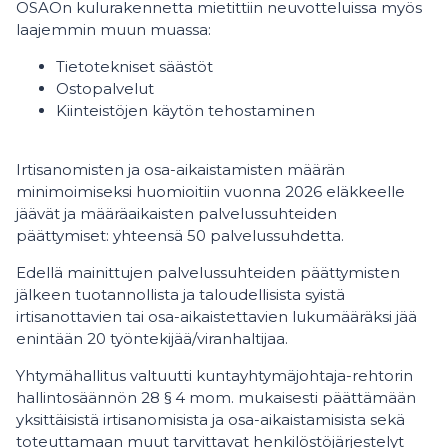
OSAOn kulurakennetta mietittiin neuvotteluissa myös
laajemmin muun muassa:
Tietotekniset säästöt
Ostopalvelut
Kiinteistöjen käytön tehostaminen
Irtisanomisten ja osa-aikaistamisten määrän
minimoimiseksi huomioitiin vuonna 2026 eläkkeelle
jäävät ja määräaikaisten palvelussuhteiden
päättymiset: yhteensä 50 palvelussuhdetta.
Edellä mainittujen palvelussuhteiden päättymisten
jälkeen tuotannollista ja taloudellisista syistä
irtisanottavien tai osa-aikaistettavien lukumääräksi jää
enintään 20 työntekijää/viranhaltijaa.
Yhtymähallitus valtuutti kuntayhtymäjohtaja-rehtorin
hallintosäännön 28 § 4 mom. mukaisesti päättämään
yksittäisistä irtisanomisista ja osa-aikaistamisista sekä
toteuttamaan muut tarvittavat henkilöstöjärjestelyt