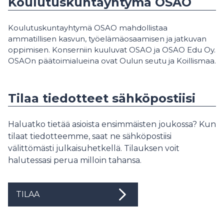
Koulutuskuntayhtymä OSAO
Koulutuskuntayhtymä OSAO mahdollistaa
ammatillisen kasvun, työelämäosaamisen ja jatkuvan
oppimisen. Konserniin kuuluvat OSAO ja OSAO Edu Oy.
OSAOn päätoimialueina ovat Oulun seutu ja Koillismaa.
Tilaa tiedotteet sähköpostiisi
Haluatko tietää asioista ensimmäisten joukossa? Kun
tilaat tiedotteemme, saat ne sähköpostiisi
välittömästi julkaisuhetkellä. Tilauksen voit
halutessasi perua milloin tahansa.
TILAA