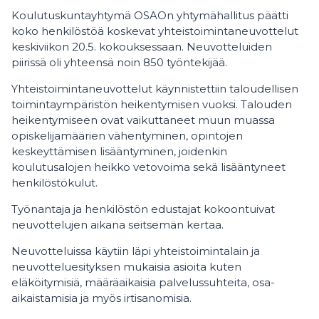
Koulutuskuntayhtymä OSAOn yhtymähallitus päätti
koko henkilöstöä koskevat yhteistoimintaneuvottelut
keskiviikon 20.5. kokouksessaan. Neuvotteluiden
piirissä oli yhteensä noin 850 työntekijää.
Yhteistoimintaneuvottelut käynnistettiin taloudellisen
toimintaympäristön heikentymisen vuoksi. Talouden
heikentymiseen ovat vaikuttaneet muun muassa
opiskelijamäärien vähentyminen, opintojen
keskeyttämisen lisääntyminen, joidenkin
koulutusalojen heikko vetovoima sekä lisääntyneet
henkilöstökulut.
Työnantaja ja henkilöstön edustajat kokoontuivat
neuvottelujen aikana seitsemän kertaa.
Neuvotteluissa käytiin läpi yhteistoimintalain ja
neuvotteluesityksen mukaisia asioita kuten
eläköitymisiä, määräaikaisia palvelussuhteita, osa-
aikaistamisia ja myös irtisanomisia.