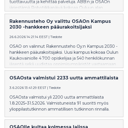
tuottavuutta ja kehittää palveluja. ABB:n ja OSAOn
järjestämä Robotiikkapäivä kokoaa Ouluun alan
asiantuntijat, yritykset ja opiskelijat tutustumaan
uusimpiin teknologioihin ja niiden käytännön
Rakennusteho Oy valittu OSAOn Kampus
sovelluksiin.
2030 -hankkeen pääurakoitsijaksi
26.6.2026 14:21:14 EEST
|
Tiedote
OSAO on valinnut Rakennusteho Oy:n Kampus 2030 -
hankkeen pääurakoitsijaksi. Uusi kampus kokoaa Oulun
Kaukovainiolle 4 700 opiskelijaa ja 540 henkilökunnan
jäsentä sekä uudistaa oppimisympäristöt vastaamaan
tulevaisuuden tarpeita.
OSAOsta valmistui 2233 uutta ammattilaista
3.6.2026 13:41:29 EEST
|
Tiedote
OSAOsta valmistui yli 2200 uutta ammattilaista
1.8.2025–31.5.2026. Valmistuneista 91 suoritti myös
ylioppilastutkinnon ammatillisen tutkinnon rinnalla.
OSAOlle kultaa kolmessa lajissa