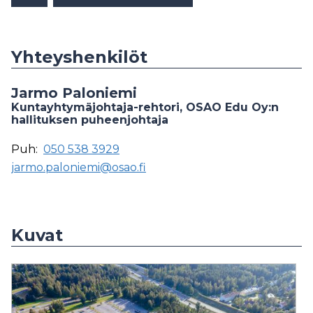
Yhteyshenkilöt
Jarmo Paloniemi
Kuntayhtymäjohtaja-rehtori, OSAO Edu Oy:n
hallituksen puheenjohtaja
Puh:
050 538 3929
jarmo.paloniemi@osao.fi
Kuvat