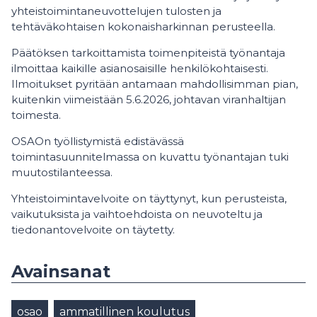
yhteistoimintaneuvottelujen tulosten ja
tehtäväkohtaisen kokonaisharkinnan perusteella.
Päätöksen tarkoittamista toimenpiteistä työnantaja
ilmoittaa kaikille asianosaisille henkilökohtaisesti.
Ilmoitukset pyritään antamaan mahdollisimman pian,
kuitenkin viimeistään 5.6.2026, johtavan viranhaltijan
toimesta.
OSAOn työllistymistä edistävässä
toimintasuunnitelmassa on kuvattu työnantajan tuki
muutostilanteessa.
Yhteistoimintavelvoite on täyttynyt, kun perusteista,
vaikutuksista ja vaihtoehdoista on neuvoteltu ja
tiedonantovelvoite on täytetty.
Avainsanat
osao
ammatillinen koulutus