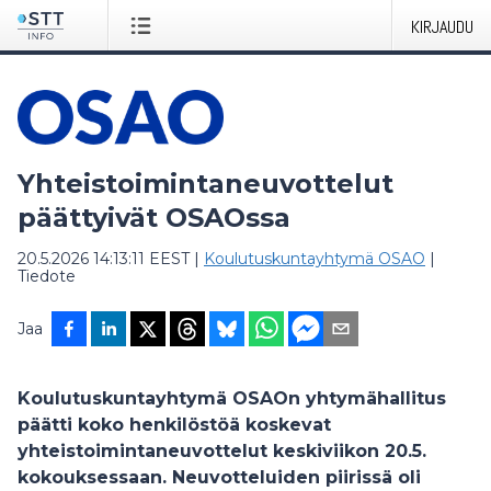
KIRJAUDU
Yhteistoimintaneuvottelut
päättyivät OSAOssa
20.5.2026 14:13:11 EEST
|
Koulutuskuntayhtymä OSAO
|
Tiedote
Jaa
Koulutuskuntayhtymä OSAOn yhtymähallitus
päätti koko henkilöstöä koskevat
yhteistoimintaneuvottelut keskiviikon 20.5.
kokouksessaan. Neuvotteluiden piirissä oli