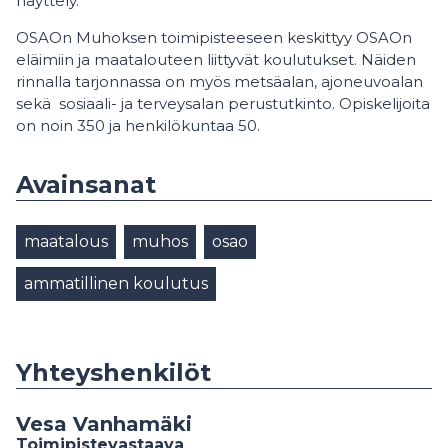
näyttely.
OSAOn Muhoksen toimipisteeseen keskittyy OSAOn
eläimiin ja maatalouteen liittyvät koulutukset. Näiden
rinnalla tarjonnassa on myös metsäalan, ajoneuvoalan
sekä sosiaali- ja terveysalan perustutkinto. Opiskelijoita
on noin 350 ja henkilökuntaa 50.
Avainsanat
maatalous
muhos
osao
ammatillinen koulutus
Yhteyshenkilöt
Vesa Vanhamäki
Toimipistevastaava