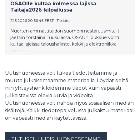
OSAOlle kultaa kolmessa lajissa
Taitaja2026-kilpailussa
21.5.2026 20:56:46 EEST
|
Tiedote
Nuorten ammattitaidon suomenmestaruusmitalit
jaettiin torstaina Tuusulassa. OSAOn joukkue voitti
kultaa lajeissa taloushallinto, kokki ja elektroniikka-
asennus.
Uutishuoneessa voit lukea tiedotteitamme ja
muuta julkaisemaamme materiaalia. Löydät sieltä
niin yhteyshenkilöidemme tiedot kuin vapaasti
julkaistavissa olevia kuvia ja videoita.
Uutishuoneessa voit nähdä myös sosiaalisen median
sisältöjä. Kaikki tiedotepalvelussa julkaistu materiaali
on vapaasti median käytettävissä.
TUTUSTU UUTISHUONEESEEMME