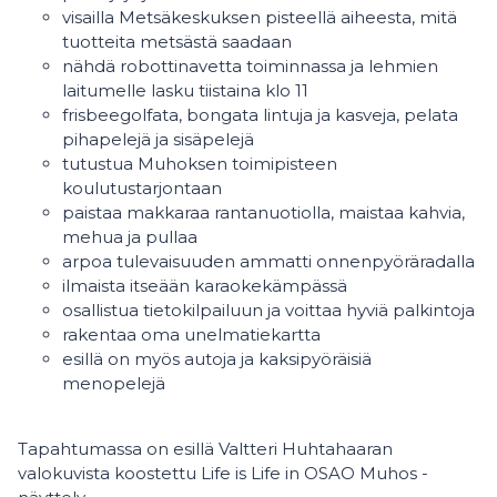
visailla Metsäkeskuksen pisteellä aiheesta, mitä
tuotteita metsästä saadaan
nähdä robottinavetta toiminnassa ja lehmien
laitumelle lasku tiistaina klo 11
frisbeegolfata, bongata lintuja ja kasveja, pelata
pihapelejä ja sisäpelejä
tutustua Muhoksen toimipisteen
koulutustarjontaan
paistaa makkaraa rantanuotiolla, maistaa kahvia,
mehua ja pullaa
arpoa tulevaisuuden ammatti onnenpyöräradalla
ilmaista itseään karaokekämpässä
osallistua tietokilpailuun ja voittaa hyviä palkintoja
rakentaa oma unelmatiekartta
esillä on myös autoja ja kaksipyöräisiä
menopelejä
Tapahtumassa on esillä Valtteri Huhtahaaran
valokuvista koostettu Life is Life in OSAO Muhos -