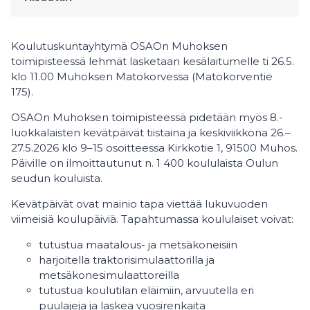
Koulutuskuntayhtymä OSAOn Muhoksen
toimipisteessä lehmät lasketaan kesälaitumelle ti 26.5.
klo 11.00 Muhoksen Matokorvessa (Matokorventie
175).
OSAOn Muhoksen toimipisteessä pidetään myös 8.-
luokkalaisten kevätpäivät tiistaina ja keskiviikkona 26.–
27.5.2026 klo 9–15 osoitteessa Kirkkotie 1, 91500 Muhos.
Päiville on ilmoittautunut n. 1 400 koululaista Oulun
seudun kouluista.
Kevätpäivät ovat mainio tapa viettää lukuvuoden
viimeisiä koulupäiviä. Tapahtumassa koululaiset voivat:
tutustua maatalous- ja metsäkoneisiin
harjoitella traktorisimulaattorilla ja
metsäkonesimulaattoreilla
tutustua koulutilan eläimiin, arvuutella eri
puulajeja ja laskea vuosirenkaita