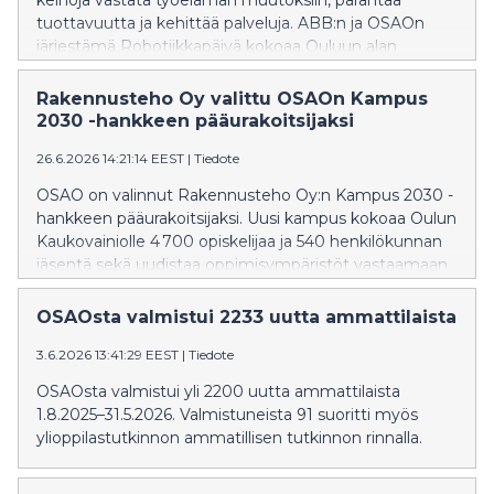
keinoja vastata työelämän muutoksiin, parantaa
tuottavuutta ja kehittää palveluja. ABB:n ja OSAOn
järjestämä Robotiikkapäivä kokoaa Ouluun alan
asiantuntijat, yritykset ja opiskelijat tutustumaan
uusimpiin teknologioihin ja niiden käytännön
Rakennusteho Oy valittu OSAOn Kampus
sovelluksiin.
2030 -hankkeen pääurakoitsijaksi
26.6.2026 14:21:14 EEST
|
Tiedote
OSAO on valinnut Rakennusteho Oy:n Kampus 2030 -
hankkeen pääurakoitsijaksi. Uusi kampus kokoaa Oulun
Kaukovainiolle 4 700 opiskelijaa ja 540 henkilökunnan
jäsentä sekä uudistaa oppimisympäristöt vastaamaan
tulevaisuuden tarpeita.
OSAOsta valmistui 2233 uutta ammattilaista
3.6.2026 13:41:29 EEST
|
Tiedote
OSAOsta valmistui yli 2200 uutta ammattilaista
1.8.2025–31.5.2026. Valmistuneista 91 suoritti myös
ylioppilastutkinnon ammatillisen tutkinnon rinnalla.