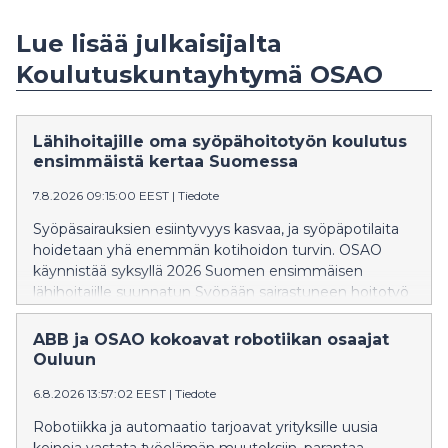
Lue lisää julkaisijalta
Koulutuskuntayhtymä OSAO
Lähihoitajille oma syöpähoitotyön koulutus
ensimmäistä kertaa Suomessa
7.8.2026 09:15:00 EEST
|
Tiedote
Syöpäsairauksien esiintyvyys kasvaa, ja syöpäpotilaita
hoidetaan yhä enemmän kotihoidon turvin. OSAO
käynnistää syksyllä 2026 Suomen ensimmäisen
lähihoitajille suunnatun Syöpään sairastuneen hoitotyö
-tutkinnon osan vahvistamaan lähihoitajien osaamista
syöpään sairastuneiden ohjaamisessa, tukemisessa ja
ABB ja OSAO kokoavat robotiikan osaajat
hoitamisessa.
Ouluun
6.8.2026 13:57:02 EEST
|
Tiedote
Robotiikka ja automaatio tarjoavat yrityksille uusia