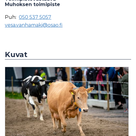
Muhoksen toimipiste
Puh:
050 537 5057
vesa.vanhamaki@osao.fi
Kuvat