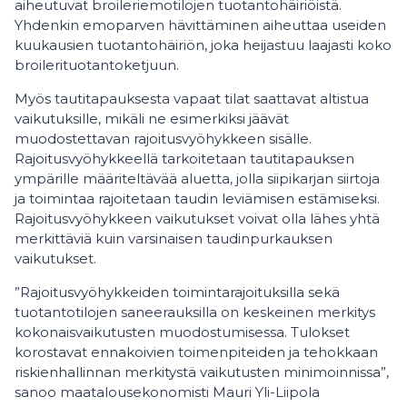
aiheutuvat broileriemotilojen tuotantohäiriöistä.
Yhdenkin emoparven hävittäminen aiheuttaa useiden
kuukausien tuotantohäiriön, joka heijastuu laajasti koko
broilerituotantoketjuun.
Myös tautitapauksesta vapaat tilat saattavat altistua
vaikutuksille, mikäli ne esimerkiksi jäävät
muodostettavan rajoitusvyöhykkeen sisälle.
Rajoitusvyöhykkeellä tarkoitetaan tautitapauksen
ympärille määriteltävää aluetta, jolla siipikarjan siirtoja
ja toimintaa rajoitetaan taudin leviämisen estämiseksi.
Rajoitusvyöhykkeen vaikutukset voivat olla lähes yhtä
merkittäviä kuin varsinaisen taudinpurkauksen
vaikutukset.
”Rajoitusvyöhykkeiden toimintarajoituksilla sekä
tuotantotilojen saneerauksilla on keskeinen merkitys
kokonaisvaikutusten muodostumisessa. Tulokset
korostavat ennakoivien toimenpiteiden ja tehokkaan
riskienhallinnan merkitystä vaikutusten minimoinnissa”,
sanoo maatalousekonomisti Mauri Yli-Liipola