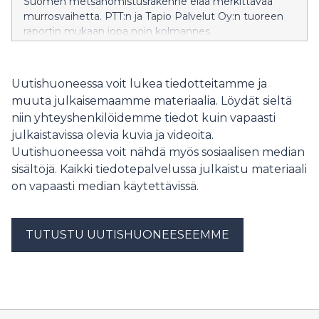
Suomen metsänomistusrakenne elää merkittävää
murrosvaihetta. PTT:n ja Tapio Palvelut Oy:n tuoreen
raportin mukaan jopa noin kolmannes
yksityismetsänomistajista saattaa siirtää tai jättää
metsänomistuksensa uudelle omistajalle vuoteen
2035 mennessä. Yhdessä toimintaympäristön
Uutishuoneessa voit lukea tiedotteitamme ja
muutosten kanssa tämä muokkaa metsäpalveluita,
muuta julkaisemaamme materiaalia. Löydät sieltä
metsäammattilaisten työtä ja koko metsätalouden
niin yhteyshenkilöidemme tiedot kuin vapaasti
kestävyyttä.
julkaistavissa olevia kuvia ja videoita.
Uutishuoneessa voit nähdä myös sosiaalisen median
sisältöjä. Kaikki tiedotepalvelussa julkaistu materiaali
on vapaasti median käytettävissä.
TUTUSTU UUTISHUONEESEEMME