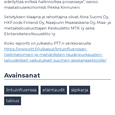
edellyttää erillisiä hallinnollisia prosesseja”, sanoo
maatalousekonomisti Pekka Kinnunen.
Selvityksen tilaajina ja rahoittajina olivat Atria Suomi Oy,
HKFoods Finland Oy, Naapurin Maalaiskana Oy, Maa- ja
metsätaloustuottajain Keskusliitto MTK ry sekä
Elintarviketeollisuusliitto ry.
Koko raportti on julkaistu PTT:n verkkosivuilla
https://www.ptt.fi/julkaisut/lintuinfluenssan-
hallintatoimien-ja-mahdollisten-taudinpurkausten-
taloudelliset-vaikutukset-suomen-siipikarjasektorille/
Avainsanat
lintuinfluenssa
eläintaudit
siipikarja
talous