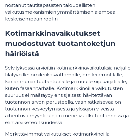
nostanut tautitapausten taloudellisten
vaikutusmekanismien ymmärtämisen aiempaa
keskeisempään rooliin.
Kotimarkkinavaikutukset
muodostuvat tuotantoketjun
häiriöistä
Selvityksessä arvioitiin kotimarkkinavaikutuksia neljälle
tilatyypille: broilerikasvattamolle, broileriemotilalle,
kananmunantuotantotilalle ja muulle siipikarjatilalle,
kuten fasaanitarhalle. Kotimarkkinoilla vaikutusten
suuruus ei määräydy ensisijaisesti hävitettävän
tuotannon arvon perusteella, vaan ratkaisevaa on
tuotannon keskeytymisestä ja ylösajon viiveistä
aiheutuva myyntitulojen menetys alkutuotannossa ja
elintarviketeollisuudessa.
Merkittävimmät vaikutukset kotimarkkinoilla