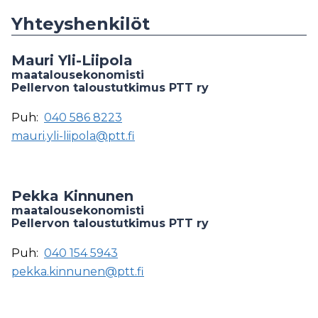
Yhteyshenkilöt
Mauri Yli-Liipola
maatalousekonomisti
Pellervon taloustutkimus PTT ry
Puh:
040 586 8223
mauri.yli-liipola@ptt.fi
Pekka Kinnunen
maatalousekonomisti
Pellervon taloustutkimus PTT ry
Puh:
040 154 5943
pekka.kinnunen@ptt.fi