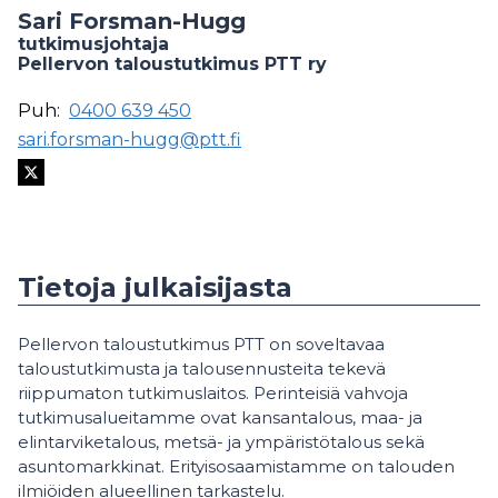
Sari Forsman-Hugg
tutkimusjohtaja
Pellervon taloustutkimus PTT ry
Puh:
0400 639 450
sari.forsman-hugg@ptt.fi
Tietoja julkaisijasta
Pellervon taloustutkimus PTT on soveltavaa
taloustutkimusta ja talousennusteita tekevä
riippumaton tutkimuslaitos. Perinteisiä vahvoja
tutkimusalueitamme ovat kansantalous, maa- ja
elintarviketalous, metsä- ja ympäristötalous sekä
asuntomarkkinat. Erityisosaamistamme on talouden
ilmiöiden alueellinen tarkastelu.