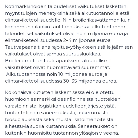
Kotimarkkinoiden taloudelliset vaikutukset laskettiin
myyntitulojen menetyksinä sekä alkutuotannolle että
elintarviketeollisuudelle. Niin broilerikasvattamon kuin
kananmunatilankin tautitapauksessa alkutuotannon
taloudelliset vaikutukset olivat noin miljoona euroa ja
elintarviketeollisuudessa 2–4 miljoonaa euroa.
Tautivapaana tilana rajoitusvyöhykkeen sisälle jäämisen
vaikutukset olivat samaa suuruusluokkaa.
Broileriemotilan tautitapauksen taloudelliset
vaikutukset olivat huomattavasti suuremmat.
Alkutuotannossa noin 10 miljoonaa euroa ja
elintarviketeollisuudessa 30–35 miljoonaa euroa.
Kokonaisvaikutusten laskemisessa ei ole otettu
huomioon esimerkiksi desinfioinneista, tuotteiden
varastoinnista, logistiikan uudelleenjärjestelyistä,
tuotantotilojen saneerauksista, tiukemmasta
biosuojauksesta sekä muista lisätoimenpiteistä
aiheutuvia suoria kustannuksia. Saneeraukset on
kuitenkin huomioitu tuotannon ylösajon viiveenä.