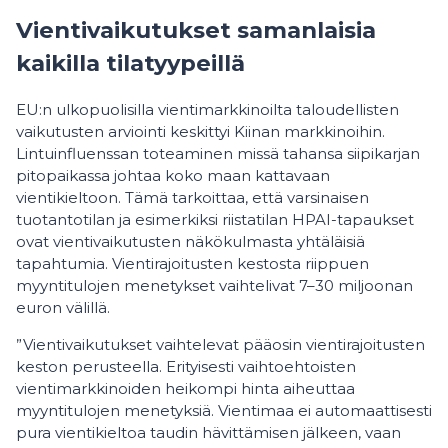
Vientivaikutukset samanlaisia
kaikilla tilatyypeillä
EU:n ulkopuolisilla vientimarkkinoilta taloudellisten
vaikutusten arviointi keskittyi Kiinan markkinoihin.
Lintuinfluenssan toteaminen missä tahansa siipikarjan
pitopaikassa johtaa koko maan kattavaan
vientikieltoon. Tämä tarkoittaa, että varsinaisen
tuotantotilan ja esimerkiksi riistatilan HPAI-tapaukset
ovat vientivaikutusten näkökulmasta yhtäläisiä
tapahtumia. Vientirajoitusten kestosta riippuen
myyntitulojen menetykset vaihtelivat 7–30 miljoonan
euron välillä.
”Vientivaikutukset vaihtelevat pääosin vientirajoitusten
keston perusteella. Erityisesti vaihtoehtoisten
vientimarkkinoiden heikompi hinta aiheuttaa
myyntitulojen menetyksiä. Vientimaa ei automaattisesti
pura vientikieltoa taudin hävittämisen jälkeen, vaan