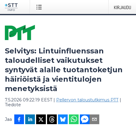
KIRJAUDU
Selvitys: Lintuinfluenssan
taloudelliset vaikutukset
syntyvät alalle tuotantoketjun
häiriöistä ja vientitulojen
menetyksistä
7.5.2026 09:22:19 EEST
|
Pellervon taloustutkimus PTT
|
Tiedote
Jaa