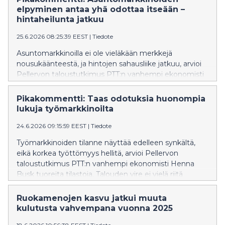
elpyminen antaa yhä odottaa itseään –
hintaheilunta jatkuu
25.6.2026 08:25:39 EEST
|
Tiedote
Asuntomarkkinoilla ei ole vieläkään merkkejä
nousukäänteestä, ja hintojen sahausliike jatkuu, arvioi
Pellervon taloustutkimus PTT:n vanhempi ekonomisti
Veera Holappa. Työllisyyden heikko kehitys ei
myöskään tue markkinoiden virkoamista.
Pikakommentti: Taas odotuksia huonompia
lukuja työmarkkinoilta
24.6.2026 09:15:59 EEST
|
Tiedote
Työmarkkinoiden tilanne näyttää edelleen synkältä,
eikä korkea työttömyys hellitä, arvioi Pellervon
taloustutkimus PTT:n vanhempi ekonomisti Henna
Busk tuoreita tilastoja. Talouden vire ei vielä riitä
suunnan kääntämiseen.
Ruokamenojen kasvu jatkui muuta
kulutusta vahvempana vuonna 2025