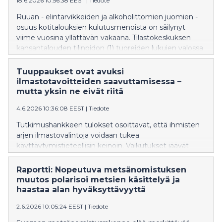
18.6.2026 10:56:38 EEST
|
Tiedote
Ruuan - elintarvikkeiden ja alkoholittomien juomien -
osuus kotitalouksien kulutusmenoista on säilynyt
viime vuosina yllättävän vakaana. Tilastokeskuksen
kansantalouden tilinpidon (1) tuoreiden lukujen valossa
ruokamenojen osuus kaikista kotitalouksien
kulutusmenoista vuonna 2025 oli 12,9 prosenttia, kun
Tuuppaukset ovat avuksi
vuonna 2024 osuus oli 12,5 prosenttia. Muutos on
ilmastotavoitteiden saavuttamisessa –
maltillinen ja perustuu ennakkotietoihin, mutta se
mutta yksin ne eivät riitä
poikkeaa pidemmän aikavälin kehityksestä, jossa ruuan
4.6.2026 10:36:08 EEST
|
Tiedote
osuus kulutusmenoista on yleensä pienentynyt tulojen
kasvaessa. 2020-luvulla kehitys on kääntynyt. Viime
Tutkimushankkeen tulokset osoittavat, että ihmisten
vuoden osuus oli korkein taso 2000-luvulla sitten
arjen ilmastovalintoja voidaan tukea
vuoden 2009.
käyttäytymistieteellisin keinoin. Vaikutukset jäävät
kuitenkin rajallisiksi, jos tuuppaukset eivät kytkeydy
laajempiin ilmastotoimiin.
Raportti: Nopeutuva metsänomistuksen
muutos polarisoi metsien käsittelyä ja
haastaa alan hyväksyttävyyttä
2.6.2026 10:05:24 EEST
|
Tiedote