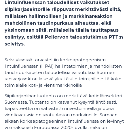
Lintuinfluenssan taloudelliset vaikutukset
siipikarjasektorille riippuvat merkittävästi siitä,
millaisen hallinnollisen ja markkinareaktion
mahdollinen taudinpurkaus aiheuttaa, eikä
yksinomaan siitä, millaisella tilalla tautitapaus
esiintyy, esittää Pellervon taloustutkimus PTT:n
selvitys.
Selvityksessä tarkasteltiin korkeapatogeenisen
lintuinfluenssan (HPAI) hallintatoimien ja mahdollisten
taudinpurkausten taloudellisia vaikutuksia Suomen
siipikarjasektorilla sekä yksittäisille toimijoille että koko
toimialalle koti- ja vientimarkkinoilla.
Siipikarjanlihantuotanto on merkittävä kotieläinsektori
Suomessa. Tuotanto on kasvanut kysyntälähtöisesti,
kapasiteettia on vahvistettu investoinneilla ja uusia
vientiavauksia on saatu Aasian markkinoille. Samaan
aikaan korkeapatogeeninen lintuinfluenssa on levinnyt
voimakkaasti Euroopassa 2020-luvulla, mikä on