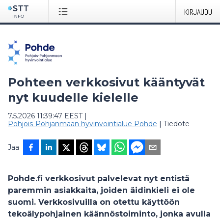
KIRJAUDU
Pohteen verkkosivut kääntyvät
nyt kuudelle kielelle
7.5.2026 11:39:47 EEST
|
Pohjois-Pohjanmaan hyvinvointialue Pohde
|
Tiedote
Jaa
Pohde.fi verkkosivut palvelevat nyt entistä
paremmin asiakkaita, joiden äidinkieli ei ole
suomi. Verkkosivuilla on otettu käyttöön
tekoälypohjainen käännöstoiminto, jonka avulla