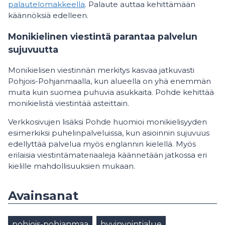
palautelomakkeella
. Palaute auttaa kehittämään
käännöksiä edelleen.
Monikielinen viestintä parantaa palvelun
sujuvuutta
Monikielisen viestinnän merkitys kasvaa jatkuvasti
Pohjois-Pohjanmaalla, kun alueella on yhä enemmän
muita kuin suomea puhuvia asukkaita. Pohde kehittää
monikielistä viestintää asteittain.
Verkkosivujen lisäksi Pohde huomioi monikielisyyden
esimerkiksi puhelinpalveluissa, kun asioinnin sujuvuus
edellyttää palvelua myös englannin kielellä. Myös
erilaisia viestintämateriaaleja käännetään jatkossa eri
kielille mahdollisuuksien mukaan.
Avainsanat
pohjois-pohjanmaa
hyvinvointialue