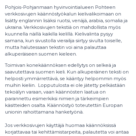
Pohjois-Pohjanmaan hyvinvointialueen Pohteen
verkkosivujen käännöstyökalun kielivalikoimaan on
lisätty englannin lisäksi ruotsi, venäjä, arabia, somalia ja
ukraina. Verkkosivujen tekstiä on mahdollista myös
kuunnella näillä kaikilla kielillä. Kielivalinta pysyy
samana, kun sivustolla vierailija siirtyy sivulta toiselle,
mutta halutessaan tekstin voi aina palauttaa
alkuperäiseen suomen kieleen.
Toimivan konekäännöksen edellytys on selkeä ja
saavutettava suomen kieli. Kun alkuperäinen teksti on
helposti ymmärrettävä, se kääntyy helpommin myös
muihin kieliin. Lopputulosta ei ole jätetty pelkästään
tekoälyn varaan, vaan käännösten laatua on
parannettu esimerkiksi nimien ja tärkeimpien
käsitteiden osalta. Käännöstyö toteutettiin Europan
unionin rahoittamana hanketyönä.
Jos verkkosivujen käyttäjä huomaa käännöksissä
korjattavaa tai kehittämistarpeita, palautetta voi antaa