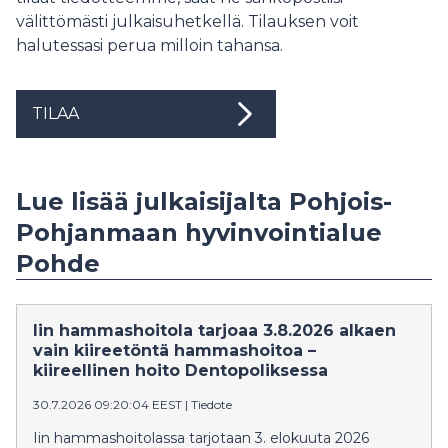
välittömästi julkaisuhetkellä. Tilauksen voit
halutessasi perua milloin tahansa.
TILAA
Lue lisää julkaisijalta Pohjois-
Pohjanmaan hyvinvointialue
Pohde
Iin hammashoitola tarjoaa 3.8.2026 alkaen
vain kiireetöntä hammashoitoa –
kiireellinen hoito Dentopoliksessa
30.7.2026 09:20:04 EEST
|
Tiedote
Iin hammashoitolassa tarjotaan 3. elokuuta 2026