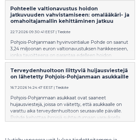
saa myös kello 12–14.
Pohteelle valtionavustus hoidon
jatkuvuuden vahvistamiseen: omalääkäri- ja
omahoitajamallin kehittäminen jatkuu
22.7.2026 09:30:41 EEST
|
Tiedote
Pohjois-Pohjanmaan hyvinvointialue Pohde on saanut
3,24 miljoonan euron valtionavustuksen hankkeeseen,
jonka tavoitteena on parantaa edelleen hoidon
jatkuvuutta ja sujuvoittaa perusterveydenhuollon
palveluja.
Terveydenhuoltoon liittyviä huijausviestejä
on lähetetty Pohjois-Pohjanmaan asukkaille
16.7.2026 14:24:47 EEST
|
Tiedote
Pohjois-Pohjanmaan asukkaat ovat saaneet
huijausviestejä, joissa on väitetty, että asukkaalle on
varattu aika terveydenhuoltoon seuraavalle päivälle.
Pohde kehottaa ihmisiä suhtautumaan varauksella
viesteihin, joissa on linkki.