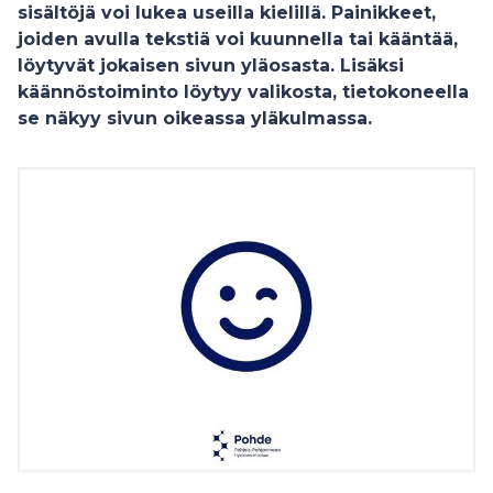
sisältöjä voi lukea useilla kielillä. Painikkeet,
joiden avulla tekstiä voi kuunnella tai kääntää,
löytyvät jokaisen sivun yläosasta. Lisäksi
käännöstoiminto löytyy valikosta, tietokoneella
se näkyy sivun oikeassa yläkulmassa.