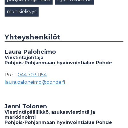
monikielisyys
Yhteyshenkilöt
Laura Paloheimo
Viestintäjohtaja
Pohjois-Pohjanmaan hyvinvointialue Pohde
Puh:
044 703 1154
laura.paloheimo@pohde.fi
Jenni Tolonen
Viestintäpäällikkö, asukasviestintä ja
markkinointi
Pohjois-Pohjanmaan hyvinvointialue Pohde