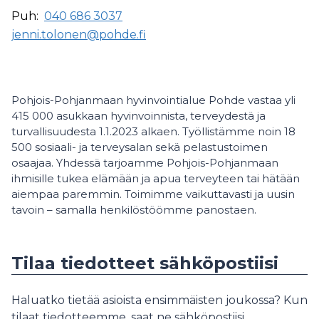
Puh:
040 686 3037
jenni.tolonen@pohde.fi
Pohjois-Pohjanmaan hyvinvointialue Pohde vastaa yli
415 000 asukkaan hyvinvoinnista, terveydestä ja
turvallisuudesta 1.1.2023 alkaen. Työllistämme noin 18
500 sosiaali- ja terveysalan sekä pelastustoimen
osaajaa. Yhdessä tarjoamme Pohjois-Pohjanmaan
ihmisille tukea elämään ja apua terveyteen tai hätään
aiempaa paremmin. Toimimme vaikuttavasti ja uusin
tavoin – samalla henkilöstöömme panostaen.
Tilaa tiedotteet sähköpostiisi
Haluatko tietää asioista ensimmäisten joukossa? Kun
tilaat tiedotteemme, saat ne sähköpostiisi