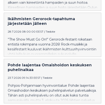
alkaen vain kiireetöntä hampaiden ja suun hoitoa.
Kiireellinen hampaiden ja suun hoito järjestetään Oulun
Dentopoliksessa.
Ikäihmisten Gerorock-tapahtuma
järjestetään jälleen
28.7.2026 08:00:00 EEST
|
Tiedote
”The Show Must Go On!” Gerorock-festarit rokataan
entistä rokimpana vuonna 2026! Rock-musiikki ja
kesäfestarit kuuluvat ikäihmisten kulttuurihyvinvointiin
yhtä lailla kuin nuoremmillekin sukupolville.
Pohde laajentaa Omaishoidon keskuksen
puhelinaikaa
23.7.2026 09:14:33 EEST
|
Tiedote
Pohjois-Pohjanmaan hyvinvointialue Pohde laajentaa
Omaishoidon keskuksen puhelinpalvelun palveluaikoja.
Tähän asti puhelinpalvelu on ollut auki kaksi tuntia
aamupäivällä, mutta 3. elokuuta 2026 lähtien palvelua