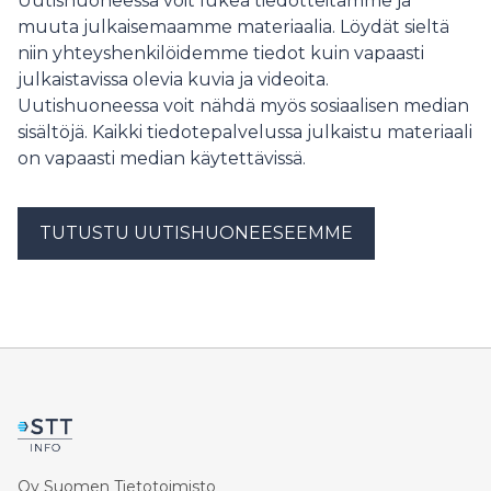
Uutishuoneessa voit lukea tiedotteitamme ja
muuta julkaisemaamme materiaalia. Löydät sieltä
niin yhteyshenkilöidemme tiedot kuin vapaasti
julkaistavissa olevia kuvia ja videoita.
Uutishuoneessa voit nähdä myös sosiaalisen median
sisältöjä. Kaikki tiedotepalvelussa julkaistu materiaali
on vapaasti median käytettävissä.
TUTUSTU UUTISHUONEESEEMME
Oy Suomen Tietotoimisto