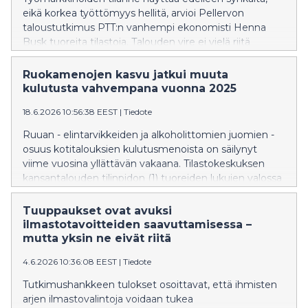
eikä korkea työttömyys hellitä, arvioi Pellervon
taloustutkimus PTT:n vanhempi ekonomisti Henna
Busk tuoreita tilastoja. Talouden vire ei vielä riitä
suunnan kääntämiseen.
Ruokamenojen kasvu jatkui muuta
kulutusta vahvempana vuonna 2025
18.6.2026 10:56:38 EEST
|
Tiedote
Ruuan - elintarvikkeiden ja alkoholittomien juomien -
osuus kotitalouksien kulutusmenoista on säilynyt
viime vuosina yllättävän vakaana. Tilastokeskuksen
kansantalouden tilinpidon (1) tuoreiden lukujen valossa
ruokamenojen osuus kaikista kotitalouksien
kulutusmenoista vuonna 2025 oli 12,9 prosenttia, kun
Tuuppaukset ovat avuksi
vuonna 2024 osuus oli 12,5 prosenttia. Muutos on
ilmastotavoitteiden saavuttamisessa –
maltillinen ja perustuu ennakkotietoihin, mutta se
mutta yksin ne eivät riitä
poikkeaa pidemmän aikavälin kehityksestä, jossa ruuan
4.6.2026 10:36:08 EEST
|
Tiedote
osuus kulutusmenoista on yleensä pienentynyt tulojen
kasvaessa. 2020-luvulla kehitys on kääntynyt. Viime
Tutkimushankkeen tulokset osoittavat, että ihmisten
vuoden osuus oli korkein taso 2000-luvulla sitten
arjen ilmastovalintoja voidaan tukea