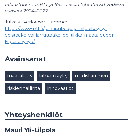
taloustutkimus PTT ja Reinu econ toteuttavat yhdessä
vuosina 2024–2027.
Julkaisu verkkosivuillamme:
https://www.ptt.fi/julkaisut/cap-ja-kilpailukyky-
edistaako-vai-jarruttaako-politiikka-maatalouden-
kilpailukykya/
Avainsanat
maatalous
kilpailukyky
uudistaminen
riskienhallinta
innovaatiot
Yhteyshenkilöt
Mauri Yli-Liipola