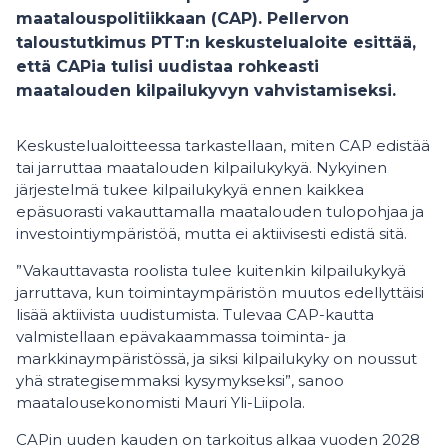
maatalouspolitiikkaan (CAP). Pellervon
taloustutkimus PTT:n keskustelualoite esittää,
että CAPia tulisi uudistaa rohkeasti
maatalouden kilpailukyvyn vahvistamiseksi.
Keskustelualoitteessa tarkastellaan, miten CAP edistää
tai jarruttaa maatalouden kilpailukykyä. Nykyinen
järjestelmä tukee kilpailukykyä ennen kaikkea
epäsuorasti vakauttamalla maatalouden tulopohjaa ja
investointiympäristöä, mutta ei aktiivisesti edistä sitä.
”Vakauttavasta roolista tulee kuitenkin kilpailukykyä
jarruttava, kun toimintaympäristön muutos edellyttäisi
lisää aktiivista uudistumista. Tulevaa CAP-kautta
valmistellaan epävakaammassa toiminta- ja
markkinaympäristössä, ja siksi kilpailukyky on noussut
yhä strategisemmaksi kysymykseksi”, sanoo
maatalousekonomisti Mauri Yli-Liipola.
CAPin uuden kauden on tarkoitus alkaa vuoden 2028