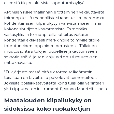
ei edistä tilojen aktiivista sopeutumiskykyä.
Aktiivisen riskienhallinnan erottaminen vakauttavista
toimenpiteistä mahdollistaisi rahoituksen paremman
kohdentamisen kilpailukyvyn vahvistamiseen ilman
kokonaisbudjetin kasvattamista. Esimerkiksi
vastasyklisillä toimenpiteillä rahoitus voitaisiin
kohdentaa aktiivisesti markkinoilla toimiville tiloille
toteutuneiden tappioiden perusteella. Tällainen
muutos johtaisi tulojen uudelleenjakautumiseen
sektorin sisällä, ja sen laajuus riippuisi muutoksen
mittakaavasta.
”Tukijärjestelmässä pitäisi erottaa selkeämmin
toisistaan eri tavoitteita palvelevat toimenpiteet.
Jokaista politiikkatavoitetta kohti tulisi olla vähintään
yksi riippumaton instrumentti”, sanoo Mauri Yli-Liipola
Maatalouden kilpailukyky on
sidoksissa koko ruokaketjun