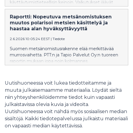
vuoden 2009.
käyttäytymistieteellisin keinoin. Vaikutukset jäävät
kuitenkin rajallisiksi, jos tuuppaukset eivät kytkeydy
laajempiin ilmastotoimiin.
Raportti: Nopeutuva metsänomistuksen
muutos polarisoi metsien käsittelyä ja
haastaa alan hyväksyttävyyttä
2.6.2026 10:05:24 EEST
|
Tiedote
Suomen metsänomistusrakenne elää merkittävää
murrosvaihetta. PTT:n ja Tapio Palvelut Oy:n tuoreen
raportin mukaan jopa noin kolmannes
yksityismetsänomistajista saattaa siirtää tai jättää
metsänomistuksensa uudelle omistajalle vuoteen
2035 mennessä. Yhdessä toimintaympäristön
Uutishuoneessa voit lukea tiedotteitamme ja
muutosten kanssa tämä muokkaa metsäpalveluita,
muuta julkaisemaamme materiaalia. Löydät sieltä
metsäammattilaisten työtä ja koko metsätalouden
niin yhteyshenkilöidemme tiedot kuin vapaasti
kestävyyttä.
julkaistavissa olevia kuvia ja videoita.
Uutishuoneessa voit nähdä myös sosiaalisen median
sisältöjä. Kaikki tiedotepalvelussa julkaistu materiaali
on vapaasti median käytettävissä.