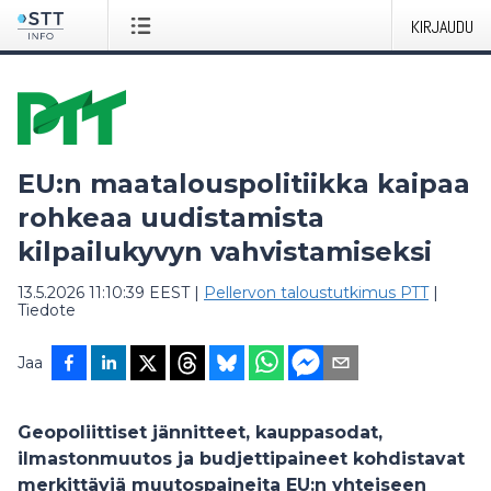
KIRJAUDU
EU:n maatalouspolitiikka kaipaa
rohkeaa uudistamista
kilpailukyvyn vahvistamiseksi
13.5.2026 11:10:39 EEST
|
Pellervon taloustutkimus PTT
|
Tiedote
Jaa
Geopoliittiset jännitteet, kauppasodat,
ilmastonmuutos ja budjettipaineet kohdistavat
merkittäviä muutospaineita EU:n yhteiseen