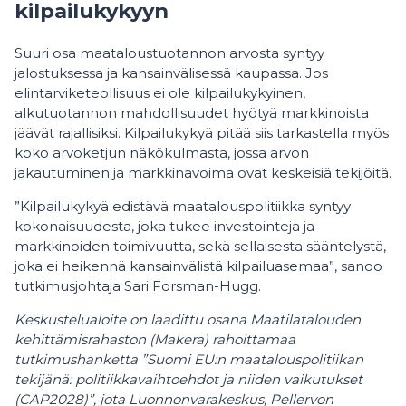
kilpailukykyyn
Suuri osa maataloustuotannon arvosta syntyy
jalostuksessa ja kansainvälisessä kaupassa. Jos
elintarviketeollisuus ei ole kilpailukykyinen,
alkutuotannon mahdollisuudet hyötyä markkinoista
jäävät rajallisiksi. Kilpailukykyä pitää siis tarkastella myös
koko arvoketjun näkökulmasta, jossa arvon
jakautuminen ja markkinavoima ovat keskeisiä tekijöitä.
”Kilpailukykyä edistävä maatalouspolitiikka syntyy
kokonaisuudesta, joka tukee investointeja ja
markkinoiden toimivuutta, sekä sellaisesta sääntelystä,
joka ei heikennä kansainvälistä kilpailuasemaa”, sanoo
tutkimusjohtaja Sari Forsman-Hugg.
Keskustelualoite on laadittu osana Maatilatalouden
kehittämisrahaston (Makera) rahoittamaa
tutkimushanketta ”Suomi EU:n maatalouspolitiikan
tekijänä: politiikkavaihtoehdot ja niiden vaikutukset
(CAP2028)”, jota Luonnonvarakeskus, Pellervon