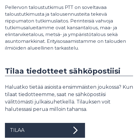
Pellervon taloustutkimus PTT on soveltavaa
taloustutkimusta ja talousennusteita tekevä
riippumaton tutkimuslaitos. Perinteisiä vahvoja
tutkimusalueitamme ovat kansantalous, maa- ja
elintarviketalous, metsä- ja ympäristötalous sekä
asuntomarkkinat. Erityisosaamistamme on talouden
ilmiöiden alueellinen tarkastelu.
Tilaa tiedotteet sähköpostiisi
Haluatko tietää asioista ensimmäisten joukossa? Kun
tilaat tiedotteemme, saat ne sähköpostiisi
välittömästi julkaisuhetkellä. Tilauksen voit
halutessasi perua milloin tahansa.
TILAA