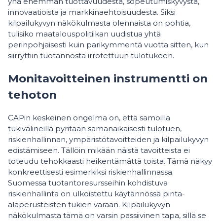
yhä enemmän tuottavuudesta, sopeutumiskyvystä,
innovaatioista ja markkinaehtoisuudesta. Siksi
kilpailukyvyn näkökulmasta olennaista on pohtia,
tulisiko maatalouspolitiikan uudistua yhtä
perinpohjaisesti kuin parikymmentä vuotta sitten, kun
siirryttiin tuotannosta irrotettuun tulotukeen.
Monitavoitteinen instrumentti on
tehoton
CAPin keskeinen ongelma on, että samoilla
tukivälineillä pyritään samanaikaisesti tulotuen,
riskienhallinnan, ympäristötavoitteiden ja kilpailukyvyn
edistämiseen. Tällöin mikään näistä tavoitteista ei
toteudu tehokkaasti heikentämättä toista. Tämä näkyy
konkreettisesti esimerkiksi riskienhallinnassa.
Suomessa tuotantoresursseihin kohdistuva
riskienhallinta on ulkoistettu käytännössä pinta-
alaperusteisten tukien varaan. Kilpailukyvyn
näkökulmasta tämä on varsin passiivinen tapa, sillä se