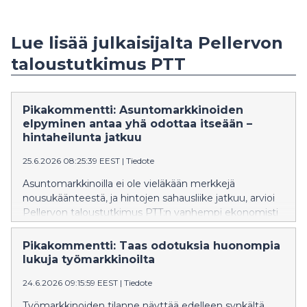
Lue lisää julkaisijalta Pellervon
taloustutkimus PTT
Pikakommentti: Asuntomarkkinoiden
elpyminen antaa yhä odottaa itseään –
hintaheilunta jatkuu
25.6.2026 08:25:39 EEST
|
Tiedote
Asuntomarkkinoilla ei ole vieläkään merkkejä
nousukäänteestä, ja hintojen sahausliike jatkuu, arvioi
Pellervon taloustutkimus PTT:n vanhempi ekonomisti
Veera Holappa. Työllisyyden heikko kehitys ei
myöskään tue markkinoiden virkoamista.
Pikakommentti: Taas odotuksia huonompia
lukuja työmarkkinoilta
24.6.2026 09:15:59 EEST
|
Tiedote
Työmarkkinoiden tilanne näyttää edelleen synkältä,