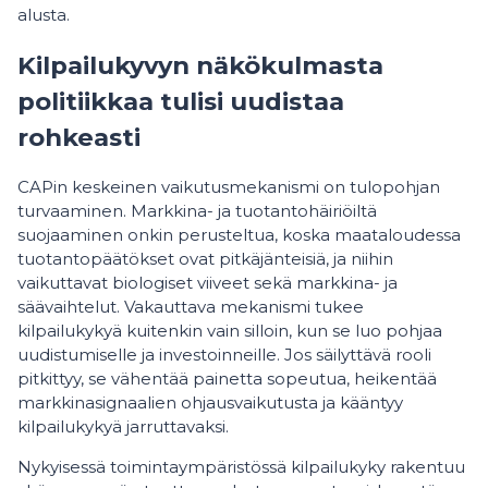
alusta.
Kilpailukyvyn näkökulmasta
politiikkaa tulisi uudistaa
rohkeasti
CAPin keskeinen vaikutusmekanismi on tulopohjan
turvaaminen. Markkina- ja tuotantohäiriöiltä
suojaaminen onkin perusteltua, koska maataloudessa
tuotantopäätökset ovat pitkäjänteisiä, ja niihin
vaikuttavat biologiset viiveet sekä markkina- ja
säävaihtelut. Vakauttava mekanismi tukee
kilpailukykyä kuitenkin vain silloin, kun se luo pohjaa
uudistumiselle ja investoinneille. Jos säilyttävä rooli
pitkittyy, se vähentää painetta sopeutua, heikentää
markkinasignaalien ohjausvaikutusta ja kääntyy
kilpailukykyä jarruttavaksi.
Nykyisessä toimintaympäristössä kilpailukyky rakentuu