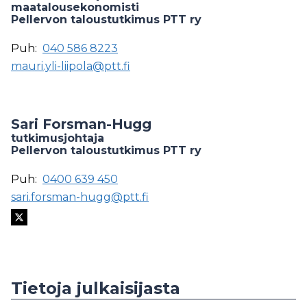
maatalousekonomisti
Pellervon taloustutkimus PTT ry
Puh:
040 586 8223
mauri.yli-liipola@ptt.fi
Sari Forsman-Hugg
tutkimusjohtaja
Pellervon taloustutkimus PTT ry
Puh:
0400 639 450
sari.forsman-hugg@ptt.fi
Tietoja julkaisijasta