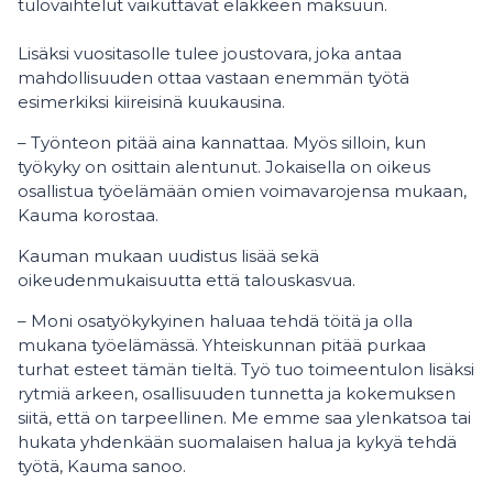
tulovaihtelut vaikuttavat eläkkeen maksuun.
Lisäksi vuositasolle tulee joustovara, joka antaa
mahdollisuuden ottaa vastaan enemmän työtä
esimerkiksi kiireisinä kuukausina.
– Työnteon pitää aina kannattaa. Myös silloin, kun
työkyky on osittain alentunut. Jokaisella on oikeus
osallistua työelämään omien voimavarojensa mukaan,
Kauma korostaa.
Kauman mukaan uudistus lisää sekä
oikeudenmukaisuutta että talouskasvua.
– Moni osatyökykyinen haluaa tehdä töitä ja olla
mukana työelämässä. Yhteiskunnan pitää purkaa
turhat esteet tämän tieltä. Työ tuo toimeentulon lisäksi
rytmiä arkeen, osallisuuden tunnetta ja kokemuksen
siitä, että on tarpeellinen. Me emme saa ylenkatsoa tai
hukata yhdenkään suomalaisen halua ja kykyä tehdä
työtä, Kauma sanoo.