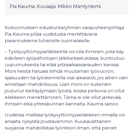
Pia Kauma. Kuvaaja: Mikko Mäntyniemi.
Kokoomuksen eduskuntaryhmän varapuheenjohtaja
Pia Kauma pitää uudistusta merkittävänä
parannuksena tuhansille suomalaisille.
– Työkyvyttömyyseläkkeellä voi olla ihminen, joka käy
edelleen syöpähoitojen jälkitarkastuksissa, kuntoutuu
uupumuksesta tai elää pitkäaikaissairauden kanssa.
Moni heistä haluaisi tehdä muutaman työvuoron,
sijaisuuden tai työskennellä osa-aikaisesti, jos siihen vain
annetaan mahdollisuus. Liian moni on kuitenkin
joutunut kieltäytymään työstä, koska pelkona on ollut
eläkkeen menettäminen. Tämä ei ole ollut järkevää
ihmisen eikä yhteiskunnan kannalta, Kauma sanoo.
Uudessa mallissa työkyvyttömyyseläkkeen rinnalla voi
ansaita nykyistä joustavammin. Kuukausittainen
suojaosa mahdollistaa työnteon ilman, että pienet