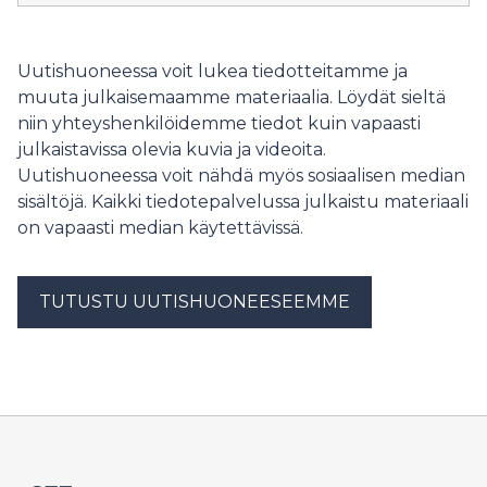
mahdollinen taudin leviämisen estämiseksi. Samalla on
huolehdittava siitä, että torjuntatoimet ovat
tehokkaita ja niiden vaikutukset elinkeinoihin jäävät
Uutishuoneessa voit lukea tiedotteitamme ja
mahdollisimman vähäisiksi.
muuta julkaisemaamme materiaalia. Löydät sieltä
niin yhteyshenkilöidemme tiedot kuin vapaasti
julkaistavissa olevia kuvia ja videoita.
Uutishuoneessa voit nähdä myös sosiaalisen median
sisältöjä. Kaikki tiedotepalvelussa julkaistu materiaali
on vapaasti median käytettävissä.
TUTUSTU UUTISHUONEESEEMME