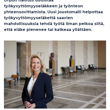
Orpon hallitus uudistaa
työkyvyttömyyseläkkeen ja työnteon
yhteensovittamista. Uusi joustomalli helpottaa
työkyvyttömyyseläkettä saavien
mahdollisuuksia tehdä työtä ilman pelkoa siitä,
että eläke pienenee tai katkeaa yllättäen.