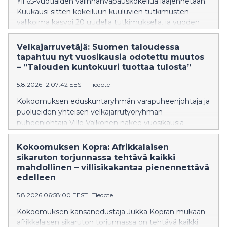
Yli 65-vuotiaiden valinnanvapauskokeilua laajennetaan.
Kuukausi sitten kokeiluun kuuluvien tutkimusten
valikoima kasvoi 20 uudella tutkimuksella, ja vuoden
2027 alusta kokeiluun on tulossa lisää parannuksia.
Tavoitteena on nopeuttaa hoitoon pääsyä, parantaa
Velkajarruvetäjä: Suomen taloudessa
hoidon jatkuvuutta ja vastata entistä paremmin
tapahtuu nyt vuosikausia odotettu muutos
ikääntyneiden tarpeisiin. Valinnanvapauskokeilu on
– ”Talouden kuntokuuri tuottaa tulosta”
tuonut tuhansille 65 vuotta täyttäneelle
5.8.2026 12:07:42 EEST
|
Tiedote
mahdollisuuden hakeutua yksityiselle yleislääkärille
julkisen terveydenhuollon asiakasmaksun hinnalla.
Kokoomuksen eduskuntaryhmän varapuheenjohtaja ja
puolueiden yhteisen velkajarrutyöryhmän
puheenjohtaja Ville Valkonen näkee vuosikausia
odotetun ja Orpon hallituksen käynnistämän
rakennemuutoksen olevan nyt vauhdissa Suomen
Kokoomuksen Kopra: Afrikkalaisen
taloudessa. Yksityinen sektori ja kansantalous kasvavat
sikaruton torjunnassa tehtävä kaikki
samalla, kun suuria julkisia menoja saadaan
mahdollinen – villisikakantaa pienennettävä
pienennettyä.
edelleen
5.8.2026 06:58:00 EEST
|
Tiedote
Kokoomuksen kansanedustaja Jukka Kopran mukaan
afrikkalaisen sikaruton torjunnassa on tehtävä kaikki