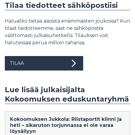
Tilaa tiedotteet sähköpostiisi
Haluatko tietää asioista ensimmäisten joukossa? Kun
tilaat tiedotteemme, saat ne sähköpostiisi
välittömästi julkaisuhetkellä. Tilauksen voit
halutessasi perua milloin tahansa.
TILAA
Lue lisää julkaisijalta
Kokoomuksen eduskuntaryhmä
Kokoomuksen Jukkola: Riistaportit kiinni ja
heti – sikaruton torjunnassa ei ole varaa
löysäilyyn