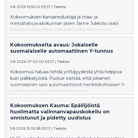
6.8.2026 15:55:02 EEST
|
Tiedote
Kokoomuksen kansanedustaja ja maa- ja
metsätalousvaliokunnan jäsen Janne Jukkola vaatii
itärajan riistaporttien välitöntä sulkemista myös
Pohjois-Karjalassa. Ylen mukaan riistaportit ovat
maakunnassa edelleen auki, vaikka Kaakkois-
Kokoomukselta avaus: Jokaiselle
Suomessa ne suljettiin viime viikolla afrikkalaisen
suomalaiselle automaattinen Y-tunnus
sikaruton leviämisen estämiseksi.
6.8.2026 07:02:00 EEST
|
Tiedote
Kokoomus haluaa tehdä yrittäjyydestä yhtä helppoa
kuin palkkatyöstä. Puolue esittää, että jokainen
suomalainen saisi automaattisesti henkilökohtaisen Y-
tunnuksen ilman erillistä hakemusta.
Kokoomuksen Kauma: Epäilijöistä
huolimatta valinnanvapauskokeilu on
onnistunut ja pidetty uudistus
5.8.2026 15:05:38 EEST
|
Tiedote