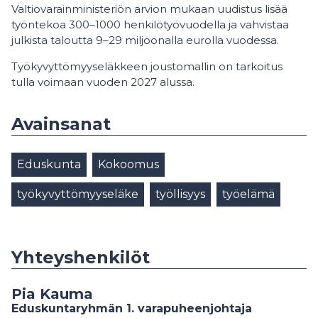
Valtiovarainministeriön arvion mukaan uudistus lisää
työntekoa 300–1000 henkilötyövuodella ja vahvistaa
julkista taloutta 9–29 miljoonalla eurolla vuodessa.
Työkyvyttömyyseläkkeen joustomallin on tarkoitus
tulla voimaan vuoden 2027 alussa.
Avainsanat
Eduskunta
Kokoomus
työkyvyttömyyseläke
työllisyys
työelämä
Yhteyshenkilöt
Pia Kauma
Eduskuntaryhmän 1. varapuheenjohtaja