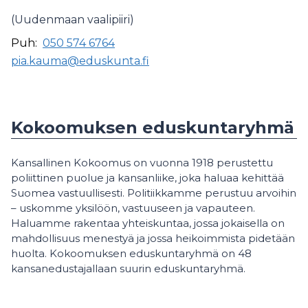
(Uudenmaan vaalipiiri)
Puh:
050 574 6764
pia.kauma@eduskunta.fi
Kokoomuksen eduskuntaryhmä
Kansallinen Kokoomus on vuonna 1918 perustettu
poliittinen puolue ja kansanliike, joka haluaa kehittää
Suomea vastuullisesti. Politiikkamme perustuu arvoihin
– uskomme yksilöön, vastuuseen ja vapauteen.
Haluamme rakentaa yhteiskuntaa, jossa jokaisella on
mahdollisuus menestyä ja jossa heikoimmista pidetään
huolta. Kokoomuksen eduskuntaryhmä on 48
kansanedustajallaan suurin eduskuntaryhmä.