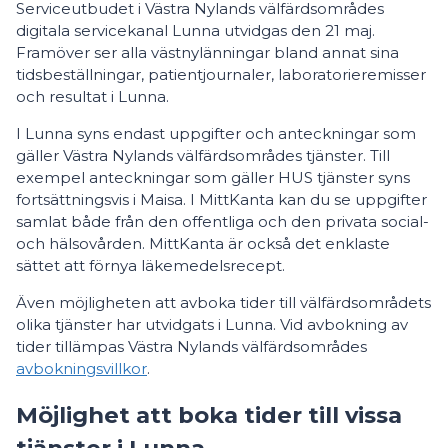
Serviceutbudet i Västra Nylands välfärdsområdes
digitala servicekanal Lunna utvidgas den 21 maj.
Framöver ser alla västnylänningar bland annat sina
tidsbeställningar, patientjournaler, laboratorieremisser
och resultat i Lunna.
I Lunna syns endast uppgifter och anteckningar som
gäller Västra Nylands välfärdsområdes tjänster. Till
exempel anteckningar som gäller HUS tjänster syns
fortsättningsvis i Maisa. I MittKanta kan du se uppgifter
samlat både från den offentliga och den privata social-
och hälsovården. MittKanta är också det enklaste
sättet att förnya läkemedelsrecept.
Även möjligheten att avboka tider till välfärdsområdets
olika tjänster har utvidgats i Lunna. Vid avbokning av
tider tillämpas Västra Nylands välfärdsområdes
avbokningsvillkor
.
Möjlighet att boka tider till vissa
tjänster i Lunna