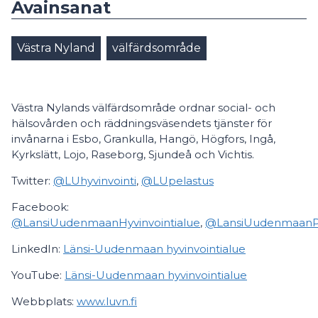
Avainsanat
Västra Nyland
välfärdsområde
Västra Nylands välfärdsområde ordnar social- och
hälsovården och räddningsväsendets tjänster för
invånarna i Esbo, Grankulla, Hangö, Högfors, Ingå,
Kyrkslätt, Lojo, Raseborg, Sjundeå och Vichtis.
Twitter:
@LUhyvinvointi
,
@LUpelastus
Facebook:
@LansiUudenmaanHyvinvointialue
,
@LansiUudenmaanPel
LinkedIn:
Länsi-Uudenmaan hyvinvointialue
YouTube:
Länsi-Uudenmaan hyvinvointialue
Webbplats:
www.luvn.fi