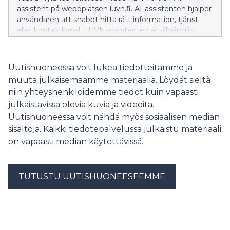
assistent på webbplatsen luvn.fi. AI-assistenten hjälper
användaren att snabbt hitta rätt information, tjänst
eller kontaktkanal. LUVN-assistenten är tillgänglig
dygnet runt.
Uutishuoneessa voit lukea tiedotteitamme ja
muuta julkaisemaamme materiaalia. Löydät sieltä
niin yhteyshenkilöidemme tiedot kuin vapaasti
julkaistavissa olevia kuvia ja videoita.
Uutishuoneessa voit nähdä myös sosiaalisen median
sisältöjä. Kaikki tiedotepalvelussa julkaistu materiaali
on vapaasti median käytettävissä.
TUTUSTU UUTISHUONEESEEMME