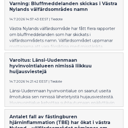
Varning: Bluffmeddelanden skickas i Västra
Nylands välfärdsområdes namn
14.7.2026 14:57:43 EEST
|
Tiedote
Västra Nylands välfärdsområde har fått flera rapporter
om bluffmeddelanden som har skickats i
välfärdsområdets namn. Välfärdsområdet uppmanar
mottagarna att vara försiktiga med misstänkta
meddelanden, att inte öppna länkarna i dem och att
inte lämna ut personuppgifter.
Varoitus: Länsi-Uudenmaan
hyvinvointialueen nimissä liikkuu
huijausviestejä
14.7.2026 14:21:42 EEST
|
Tiedote
Länsi-Uudenmaan hyvinvointialue on saanut useita
ilmoituksia sen nimissä lähetetyistä huijausviesteistä.
Hyvinvointialue kehottaa suhtautumaan epäilyttäviin
viesteihin varauksella eikä avaamaan niiden linkkejä tai
luovuttamaan henkilötietoja.
Antalet fall av fästingburen
hjärninflammation (TBE) har ökat i västra