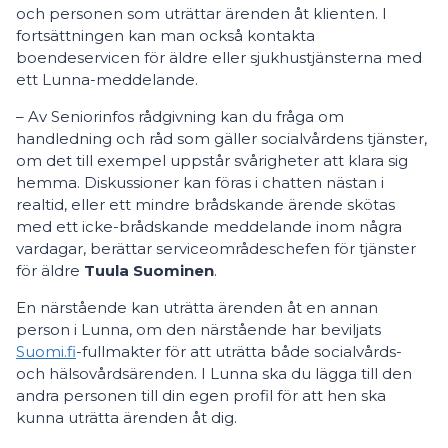
och personen som uträttar ärenden åt klienten. I
fortsättningen kan man också kontakta
boendeservicen för äldre eller sjukhustjänsterna med
ett Lunna-meddelande.
– Av Seniorinfos rådgivning kan du fråga om
handledning och råd som gäller socialvårdens tjänster,
om det till exempel uppstår svårigheter att klara sig
hemma. Diskussioner kan föras i chatten nästan i
realtid, eller ett mindre brådskande ärende skötas
med ett icke-brådskande meddelande inom några
vardagar, berättar serviceområdeschefen för tjänster
för äldre
Tuula Suominen
.
En närstående kan uträtta ärenden åt en annan
person i Lunna, om den närstående har beviljats
Suomi.fi
-fullmakter för att uträtta både socialvårds-
och hälsovårdsärenden. I Lunna ska du lägga till den
andra personen till din egen profil för att hen ska
kunna uträtta ärenden åt dig.