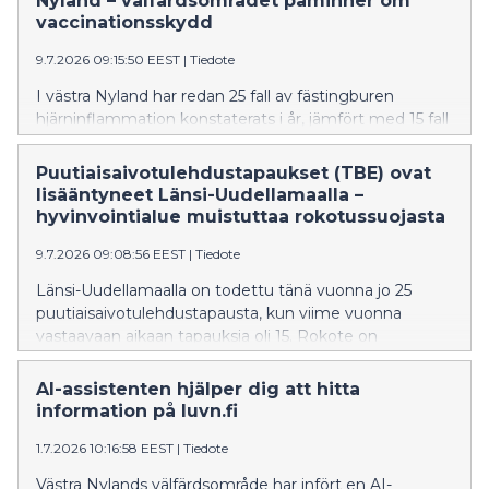
Nyland – välfärdsområdet påminner om
vaccinationsskydd
9.7.2026 09:15:50 EEST
|
Tiedote
I västra Nyland har redan 25 fall av fästingburen
hjärninflammation konstaterats i år, jämfört med 15 fall
vid samma tidpunkt i fjol. Vaccinet är det effektivaste
sättet att skydda sig mot fästingburen
Puutiaisaivotulehdustapaukset (TBE) ovat
hjärninflammation.
lisääntyneet Länsi-Uudellamaalla –
hyvinvointialue muistuttaa rokotussuojasta
9.7.2026 09:08:56 EEST
|
Tiedote
Länsi-Uudellamaalla on todettu tänä vuonna jo 25
puutiaisaivotulehdustapausta, kun viime vuonna
vastaavaan aikaan tapauksia oli 15. Rokote on
tehokkain tapa suojautua puutiaisaivotulehdukselta.
AI-assistenten hjälper dig att hitta
information på luvn.fi
1.7.2026 10:16:58 EEST
|
Tiedote
Västra Nylands välfärdsområde har infört en AI-