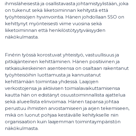
ihmisläheisestä ja osallistavasta johtamistyylistään, joka
on tukenut sekä liiketoiminnan kehitystä että
työyhteisöjen hyvinvointia. Hänen johdollaan SSO on
kehittynyt myönteisesti viime vuosina sekä
liiketoiminnan että henkilöstötyytyväisyyden
näkökulmasta.
Finérin työssä korostuvat yhteistyö, vastuullisuus ja
pitkäjänteinen kehittäminen. Hänen positiivinen ja
ratkaisukeskeinen asenteensa on osaltaan rakentanut
työyhteisöihin luottamusta ja kannustanut
kehittämään toimintaa yhdessä. Laajojen
verkostojensa ja aktiivisen toimialavaikuttamisensa
kautta hän on edistänyt osuustoiminnallista ajattelua
sekä alueellista elinvoimaa. Hänen tapansa johtaa
perustuu ihmisten arvostamiseen ja arjen tekemiseen,
mikä on luonut pohjaa kestävälle kehitykselle niin
organisaation kuin laajemman toimintaympäristön
näkökulmasta.