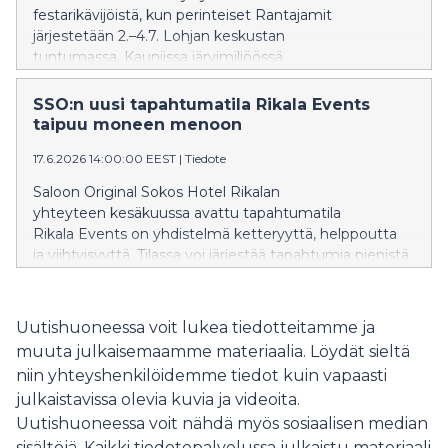
festarikävijöistä, kun perinteiset Rantajamit
järjestetään 2.–4.7. Lohjan keskustan
tuntumassa. Kauniissa järvimiljöössä
järjestettävä festivaali on vakiinnuttanut paikkansa
yhtenä kesän suosituimmista tapahtumista läntisellä
SSO:n uusi tapahtumatila Rikala Events
Uudellamaalla. Tänäkään vuonna artistikattaus ei petä,
taipuu moneen menoon
vaan luvassa on jälleen Suomen ykköstähtiä torstaista
17.6.2026 14:00:00 EEST
|
Tiedote
lauantaihin.
Saloon Original Sokos Hotel Rikalan
yhteyteen kesäkuussa avattu tapahtumatila
Rikala Events on yhdistelmä ketteryyttä, helppoutta
ja viihtyisyyttä. Tilassa voi järjestää tapahtumia pienistä
perhejuhlista lähes 600 hengen tilaisuuksiin, ja kaikki
tarvittavat palvelut ruoasta majoitukseen löytyvät
saman katon alta.
Uutishuoneessa voit lukea tiedotteitamme ja
muuta julkaisemaamme materiaalia. Löydät sieltä
niin yhteyshenkilöidemme tiedot kuin vapaasti
julkaistavissa olevia kuvia ja videoita.
Uutishuoneessa voit nähdä myös sosiaalisen median
sisältöjä. Kaikki tiedotepalvelussa julkaistu materiaali