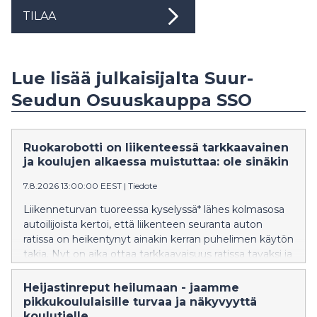
TILAA
Lue lisää julkaisijalta Suur-
Seudun Osuuskauppa SSO
Ruokarobotti on liikenteessä tarkkaavainen
ja koulujen alkaessa muistuttaa: ole sinäkin
7.8.2026 13:00:00 EEST
|
Tiedote
Liikenneturvan tuoreessa kyselyssä* lähes kolmasosa
autoilijoista kertoi, että liikenteen seuranta auton
ratissa on heikentynyt ainakin kerran puhelimen käytön
takia. Nyt on aika ottaa tarkkaavaisuus ratissa tavaksi ja
jättää puhelin laukkuun tai taskuun, sillä pienet
koululaiset aloittavat koulutiensä. Kun koulut alkavat,
Heijastinreput heilumaan - jaamme
katukuvassa tutuksi tulleet S-kaupat-palvelun
pikkukoululaisille turvaa ja näkyvyyttä
ruokarobotit kerääntyvät myymälöiden lähistölle
koulutielle