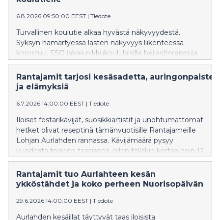
muistuttamaan erityisesti aikuisia valppaudesta, kun
6.8.2026 09:50:00 EEST
|
Tiedote
liikenteessä on paljon pieniä kulkijoita. Tempaukseen
osallistuu noin 650 robottia eri puolella Suomea ja
Turvallinen koulutie alkaa hyvästä näkyvyydestä.
kymmenen robottia Suur-Seudun Osuuskauppa SSO:n
Syksyn hämärtyessä lasten näkyvyys liikenteessä
alueella. Liikenneturva muistuttaa, että katseen
korostuu. SSO jakaa pikkukoululaisille heijastinreppuja
siirtyminen pois liikennetilanteesta on kaikkein
turvallisempien koulumatkojen tueksi.
riskialtteinta. Aikuisilla on vastuu lasten turvallisuudesta
Rantajamit tarjosi kesäsadetta, auringonpaistet
liikenteessä. – On tärkeää, että jokainen lapsi voi lähteä
ja elämyksiä
koulumatkalle turvallisin mielin. Liikenteessä asiat
tapahtuvat nopealla tempolla. Äkillinen muutos jää
6.7.2026 14:00:00 EEST
|
Tiedote
huomaamatta katseen ollessa pois liikenteestä ja se
Iloiset festarikävijät, suosikkiartistit ja unohtumattomat
hetket olivat reseptinä tämänvuotisille Rantajameille
Lohjan Aurlahden rannassa. Kävijämäärä pysyy
vuodesta toiseen tasaisena, ollen tälläkin kertaa noin 12
000. Tänä vuonna ohjelmistoon palannut
Nuorisopäivä täytti odotukset rentona koko perheen
Rantajamit tuo Aurlahteen kesän
tapahtumana.
ykköstähdet ja koko perheen Nuorisopäivän
29.6.2026 14:00:00 EEST
|
Tiedote
Aurlahden kesäillat täyttyvät taas iloisista