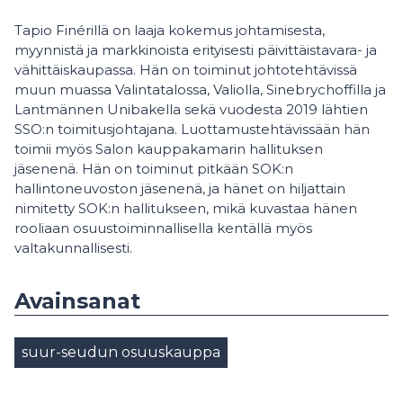
Tapio Finérillä on laaja kokemus johtamisesta,
myynnistä ja markkinoista erityisesti päivittäistavara- ja
vähittäiskaupassa. Hän on toiminut johtotehtävissä
muun muassa Valintatalossa, Valiolla, Sinebrychoffilla ja
Lantmännen Unibakella sekä vuodesta 2019 lähtien
SSO:n toimitusjohtajana. Luottamustehtävissään hän
toimii myös Salon kauppakamarin hallituksen
jäsenenä. Hän on toiminut pitkään SOK:n
hallintoneuvoston jäsenenä, ja hänet on hiljattain
nimitetty SOK:n hallitukseen, mikä kuvastaa hänen
rooliaan osuustoiminnallisella kentällä myös
valtakunnallisesti.
Avainsanat
suur-seudun osuuskauppa