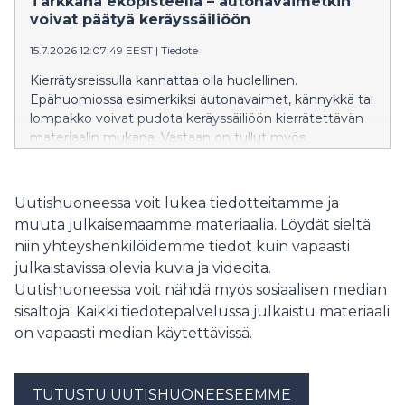
Tarkkana ekopisteellä – autonavaimetkin
voivat päätyä keräyssäiliöön
15.7.2026 12:07:49 EEST
|
Tiedote
Kierrätysreissulla kannattaa olla huolellinen.
Epähuomiossa esimerkiksi autonavaimet, kännykkä tai
lompakko voivat pudota keräyssäiliöön kierrätettävän
materiaalin mukana. Vastaan on tullut myös
esimerkiksi kannettavia tietokoneita. Kadonneen
tavaran etsintä voi maksaa satoja euroja.
Uutishuoneessa voit lukea tiedotteitamme ja
muuta julkaisemaamme materiaalia. Löydät sieltä
niin yhteyshenkilöidemme tiedot kuin vapaasti
julkaistavissa olevia kuvia ja videoita.
Uutishuoneessa voit nähdä myös sosiaalisen median
sisältöjä. Kaikki tiedotepalvelussa julkaistu materiaali
on vapaasti median käytettävissä.
TUTUSTU UUTISHUONEESEEMME