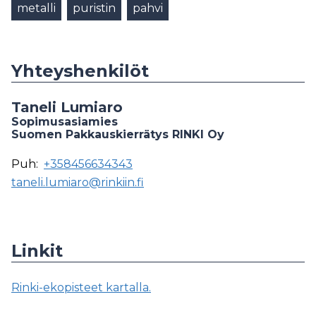
metalli
puristin
pahvi
Yhteyshenkilöt
Taneli Lumiaro
Sopimusasiamies
Suomen Pakkauskierrätys RINKI Oy
Puh:
+358456634343
taneli.lumiaro@rinkiin.fi
Linkit
Rinki-ekopisteet kartalla.