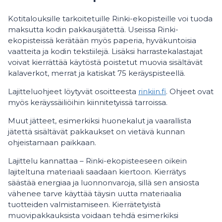
Kotitalouksille tarkoitetuille Rinki-ekopisteille voi tuoda
maksutta kodin pakkausjätettä. Useissa Rinki-
ekopisteissä kerätään myös paperia, hyväkuntoisia
vaatteita ja kodin tekstiilejä. Lisäksi harrastekalastajat
voivat kierrättää käytöstä poistetut muovia sisältävät
kalaverkot, merrat ja katiskat 75 keräyspisteellä.
Lajitteluohjeet löytyvät osoitteesta
rinkiin.fi
. Ohjeet ovat
myös keräyssäiliöihin kiinnitetyissä tarroissa.
Muut jätteet, esimerkiksi huonekalut ja vaarallista
jätettä sisältävät pakkaukset on vietävä kunnan
ohjeistamaan paikkaan.
Lajittelu kannattaa – Rinki-ekopisteeseen oikein
lajiteltuna materiaali saadaan kiertoon. Kierrätys
säästää energiaa ja luonnonvaroja, sillä sen ansiosta
vähenee tarve käyttää täysin uutta materiaalia
tuotteiden valmistamiseen. Kierrätetyistä
muovipakkauksista voidaan tehdä esimerkiksi