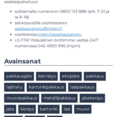
asiakaspalveluun
soittamalla numeroon 0800 133 888 (ark. 7–21 ja
la 9–18)
sähköpostilla osoitteeseen
asiakaspalvelu@rinkiin.fi
osoitteessa
rinkiin.fi/asiakaspalvelu
UUTTA! Ystävällinen bottimme vastaa 24/7
numerossa 045 4900 996 (mpm)
Avainsanat
pakkausjäte
kierrätys
ekopiste
pakkaus
lajittelu
kartonkipakkaus
lasipakkaus
muovipakkaus
metallipakkaus
jätekeräys
jäte
keräys
kartonki
lasi
muovi