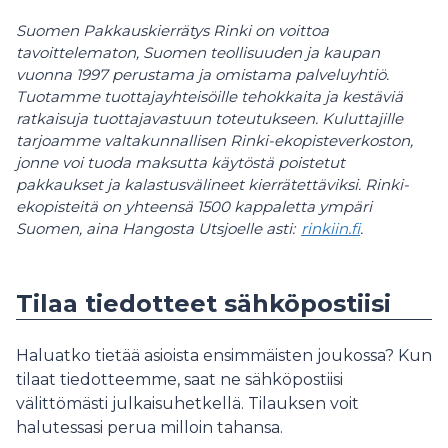
Suomen Pakkauskierrätys Rinki on voittoa
tavoittelematon, Suomen teollisuuden ja kaupan
vuonna 1997 perustama ja omistama palveluyhtiö.
Tuotamme tuottajayhteisöille tehokkaita ja kestäviä
ratkaisuja tuottajavastuun toteutukseen. Kuluttajille
tarjoamme valtakunnallisen Rinki-ekopisteverkoston,
jonne voi tuoda maksutta käytöstä poistetut
pakkaukset ja kalastusvälineet kierrätettäviksi. Rinki-
ekopisteitä on yhteensä 1500 kappaletta ympäri
Suomen, aina Hangosta Utsjoelle asti:
rinkiin.fi
.
Tilaa tiedotteet sähköpostiisi
Haluatko tietää asioista ensimmäisten joukossa? Kun
tilaat tiedotteemme, saat ne sähköpostiisi
välittömästi julkaisuhetkellä. Tilauksen voit
halutessasi perua milloin tahansa.