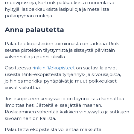
muovipusseja, kartonkipakkauksista monenlaisia
hylsyjä, lasipakkauksista lasipulloja ja metallista
polkupyörän runkoja.
Anna palautetta
Palaute ekopisteiden toiminnasta on tärkeää. Rinki
seuraa pisteiden täyttymistä ja siisteyttä päivittäin
valvonnalla ja punnituksilla.
Osoitteessa
rinkiin.fi/ekopisteet
on saatavilla arviot
useista Rinki-ekopisteistä tyhjennys- ja siivousajoista,
joihin esimerkiksi pyhäpäivät ja muut poikkeukset
voivat vaikuttaa.
Jos ekopisteen keräyssäiliö on täynnä, siitä kannattaa
ilmoittaa heti. Jätteitä ei saa jättää maahan.
Roskaaminen vähentää kaikkien viihtyvyyttä ja sotkujen
siivoaminen on kallista.
Palautetta ekopisteistä voi antaa maksutta