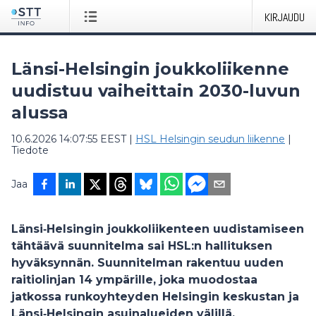
KIRJAUDU
Länsi-Helsingin joukkoliikenne
uudistuu vaiheittain 2030-luvun
alussa
10.6.2026 14:07:55 EEST
|
HSL Helsingin seudun liikenne
|
Tiedote
Jaa
Länsi‑Helsingin joukkoliikenteen uudistamiseen
tähtäävä suunnitelma sai HSL:n hallituksen
hyväksynnän. Suunnitelman rakentuu uuden
raitiolinjan 14 ympärille, joka muodostaa
jatkossa runkoyhteyden Helsingin keskustan ja
Länsi‑Helsingin asuinalueiden välillä.