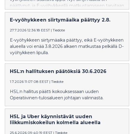
päättynyt, ja E-vyöhykkeellä matkustamiseen tarvitaan
E-vyöhykkeen sisältävä lippu.
E-vyöhykkeen siirtymäaika päättyy 2.8.
27.7.2026 12:36:18 EEST
|
Tiedote
E-vyöhykkeen siirtymäaika päättyy, eikä E-vyöhykkeen
alueella voi enää 3.8.2026 alkaen matkustaa pelkällä D-
vyöhykkeen lipulla.
HSL:n hallituksen päätöksiä 30.6.2026
1.7.2026 11:07:08 EEST
|
Tiedote
HSL:n hallitus päätti kokouksessaan uuden
Operatiivinen-tulosalueen johtajan valinnasta.
HSL ja Uber käynnistävät uuden
liikkumiskokeilun kolmella alueella
25.6.2026 09:40:19 EEST
|
Tiedote