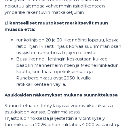
nojautuu aiempaa vahvemmin raitioliikenteen
ympärille rakentuviin matkaketjuihin.
Liikenteelliset muutokset merkitsevät muun
muassa että:
runkolinjojen 20 ja 30 liikennöinti loppuu, koska
raitiolinjan 14 reittilinjaus korvaa suurimman osan
nykyisten runkobussilinjojen reiteistä.
Bussiliikenne Helsingin keskustaan kulkee
pääosin Mannerheimintien ja Mechelininkadun
kautta, kun taas Topeliuksenkatu ja
Runeberginkatu ovat 2030-luvulla
ratikkaliikenteen väyliä.
Asukkaiden näkemykset mukana suunnittelussa
Suunnittelua on tehty laajassa vuorovaikutuksessa
asukkaiden kanssa. Ensimmäisestä
linjastoluonnoksesta järjestettiin arviointikysely
tammikuussa 2026, johon tuli lähes 4 000 vastausta ja