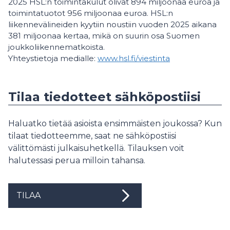
2025 HSL:n toimintakulut olivat 894 miljoonaa euroa ja
toimintatuotot 956 miljoonaa euroa. HSL:n
liikennevälineiden kyytiin noustiin vuoden 2025 aikana
381 miljoonaa kertaa, mikä on suurin osa Suomen
joukkoliikennematkoista.
Yhteystietoja medialle:
www.hsl.fi/viestinta
Tilaa tiedotteet sähköpostiisi
Haluatko tietää asioista ensimmäisten joukossa? Kun
tilaat tiedotteemme, saat ne sähköpostiisi
välittömästi julkaisuhetkellä. Tilauksen voit
halutessasi perua milloin tahansa.
TILAA