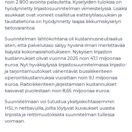
noin 2 800 avointa palautetta. Kyselyiden tuloksia on
hyödynnetty linjastosuunnitelman viimeistelyssä. Lisäksi
asukkaat ovat voineet osallistua esittelytilaisuuksiin ja
taustatietona on hyödynnetty laajaa liikkumiskyselyn
tietovarantoa.
Suunnitelman lähtökohtana oli kustannusneutraalius
siten, että palvelutaso säilyy hyvänä ilman merkittävää
lisäystä kokonaisrahoitukseen. Nykyisen linjaston
kustannukset olivat vuonna 2025 noin 47,1 miljoonaa
euroa. Nyt hyväksytyssä linjastosuunnitelmassa linjasto-
ja tarjontamuutokset vähentävät bussiliikenteen
operointikustannuksia vuosittain noin 9,1 miljoonaa
euroa. Raitioliikenteen järjestämisen kustannukset
kasvavat puolestaan noin 8,65 miljoonaa euroa.
Suunnitelmaan voi tutustua yksityiskohtaisemmin
HSL:n nettisivuilla, joilta löytyvät kuvaukset uusista
linjoista ja reittimuutoksista suunnitelman tullessa
voimaan.