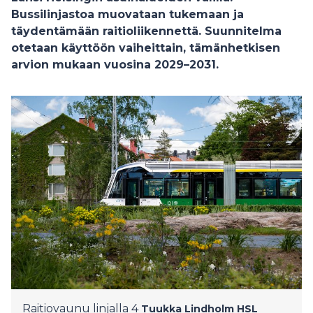
Bussilinjastoa muovataan tukemaan ja
täydentämään raitioliikennettä. Suunnitelma
otetaan käyttöön vaiheittain, tämänhetkisen
arvion mukaan vuosina 2029–2031.
Raitiovaunu linjalla 4
Tuukka Lindholm
HSL