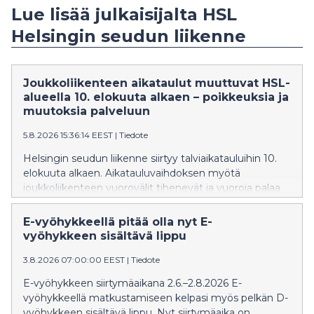
Lue lisää julkaisijalta HSL
Helsingin seudun liikenne
Joukkoliikenteen aikataulut muuttuvat HSL-
alueella 10. elokuuta alkaen – poikkeuksia ja
muutoksia palveluun
5.8.2026 15:36:14 EEST
|
Tiedote
Helsingin seudun liikenne siirtyy talviaikatauluihin 10.
elokuuta alkaen. Aikatauluvaihdoksen myötä
joukkoliikenteen vuorovälit tihenevät ja vuoroja palaa
kesätauolta. Syksyn aikana on muutoksia juna-, ratikka-
ja bussiliikenteessä.
E-vyöhykkeellä pitää olla nyt E-
vyöhykkeen sisältävä lippu
3.8.2026 07:00:00 EEST
|
Tiedote
E-vyöhykkeen siirtymäaikana 2.6.–2.8.2026 E-
vyöhykkeellä matkustamiseen kelpasi myös pelkän D-
vyöhykkeen sisältävä lippu. Nyt siirtymäaika on