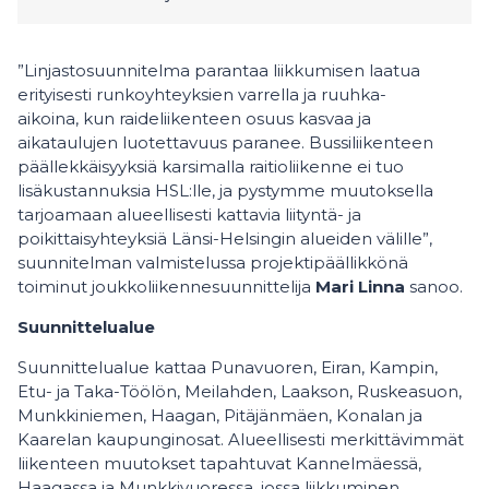
”Linjastosuunnitelma parantaa liikkumisen laatua
erityisesti runkoyhteyksien varrella ja ruuhka-
aikoina, kun raideliikenteen osuus kasvaa ja
aikataulujen luotettavuus paranee. Bussiliikenteen
päällekkäisyyksiä karsimalla raitioliikenne ei tuo
lisäkustannuksia HSL:lle, ja pystymme muutoksella
tarjoamaan alueellisesti kattavia liityntä- ja
poikittaisyhteyksiä Länsi-Helsingin alueiden välille”,
suunnitelman valmistelussa projektipäällikkönä
toiminut joukkoliikennesuunnittelija
Mari Linna
sanoo.
Suunnittelualue
Suunnittelualue kattaa Punavuoren, Eiran, Kampin,
Etu- ja Taka-Töölön, Meilahden, Laakson, Ruskeasuon,
Munkkiniemen, Haagan, Pitäjänmäen, Konalan ja
Kaarelan kaupunginosat. Alueellisesti merkittävimmät
liikenteen muutokset tapahtuvat Kannelmäessä,
Haagassa ja Munkkivuoressa, jossa liikkuminen