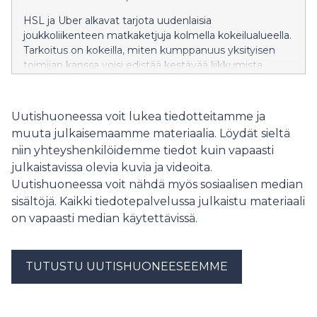
HSL ja Uber alkavat tarjota uudenlaisia
joukkoliikenteen matkaketjuja kolmella kokeilualueella.
Tarkoitus on kokeilla, miten kumppanuus yksityisen
toimijan kanssa voisi edistää kestävää liikkumista
Helsingin seudulla.
Uutishuoneessa voit lukea tiedotteitamme ja
muuta julkaisemaamme materiaalia. Löydät sieltä
niin yhteyshenkilöidemme tiedot kuin vapaasti
julkaistavissa olevia kuvia ja videoita.
Uutishuoneessa voit nähdä myös sosiaalisen median
sisältöjä. Kaikki tiedotepalvelussa julkaistu materiaali
on vapaasti median käytettävissä.
TUTUSTU UUTISHUONEESEEMME