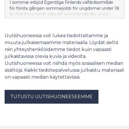
I sommar erbjöd Egentliga Finlands välfärdsområde
för första gången sommarjobb för ungdomar under 18
år. Det finns totalt cirka 60 sommarjobb för unga i
assisterande uppgifter inom boendetjänster för äldre,
anstaltsvård samt räddnings- och prehospital
akutsjukvård runt om i Egentliga Finland.
Uutishuoneessa voit lukea tiedotteitamme ja
muuta julkaisemaamme materiaalia. Löydät sieltä
niin yhteyshenkilöidemme tiedot kuin vapaasti
julkaistavissa olevia kuvia ja videoita.
Uutishuoneessa voit nähdä myös sosiaalisen median
sisältöjä. Kaikki tiedotepalvelussa julkaistu materiaali
on vapaasti median käytettävissä.
TUTUSTU UUTISHUONEESEEMME