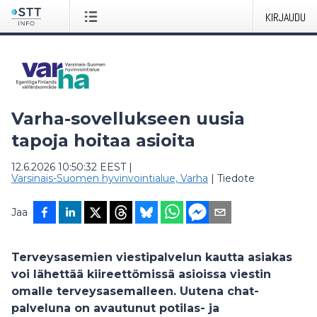
KIRJAUDU
Varha-sovellukseen uusia
tapoja hoitaa asioita
12.6.2026 10:50:32 EEST
|
Varsinais-Suomen hyvinvointialue, Varha
|
Tiedote
Jaa
Terveysasemien viestipalvelun kautta asiakas
voi lähettää kiireettömissä asioissa viestin
omalle terveysasemalleen. Uutena chat-
palveluna on avautunut potilas- ja