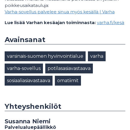
poikkeusaikatauluja:
Varha-sovellus palvelee sinua myös kesällä | Varha
Lue lisää Varhan kesäajan toiminnasta:
varha.fi/kesä
Avainsanat
varsinais-suomen hyvinvointialue
varha
varha-sovellus
potilasasiavastaava
sosiaaliasiavastaava
omatiimit
Yhteyshenkilöt
Susanna Niemi
Palvelualuepäällikkö