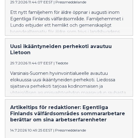
29.7.2026 11:44:07 EEST
|
Pressmeddelande
Ett nytt familjehem för äldre öppnar i augusti inom
Egentliga Finlands välfärdsområde. Familjehemmet i
Lundo erbjuder ett hemlikt och gemenskapligt
boendealternativ för äldre som trivs i landsbygdens
lugn och ro.
Uusi ikääntyneiden perhekoti avautuu
Lietoon
29.7.2026 11:44:07 EEST
|
Tiedote
Varsinais-Suomen hyvinvointialueelle avautuu
elokuussa uusi ikääntyneiden perhekoti. Liedossa
sijaitseva perhekoti tarjoaa kodinomaisen ja
yhteisöllisen asumisvaihtoehdon maaseudun rauhasta
nauttiville ikäihmisille.
Artikeltips för redaktioner: Egentliga
Finlands välfärdsområdes sommararbetare
berättar om sina arbetserfarenheter
14.7.2026 10:49:25 EEST
|
Pressmeddelande