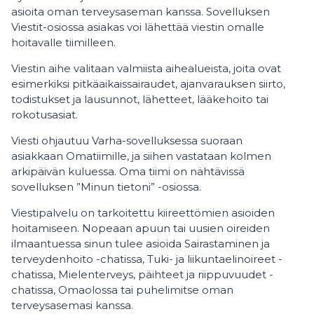
asioita oman terveysaseman kanssa. Sovelluksen
Viestit-osiossa asiakas voi lähettää viestin omalle
hoitavalle tiimilleen.
Viestin aihe valitaan valmiista aihealueista, joita ovat
esimerkiksi pitkäaikaissairaudet, ajanvarauksen siirto,
todistukset ja lausunnot, lähetteet, lääkehoito tai
rokotusasiat.
Viesti ohjautuu Varha-sovelluksessa suoraan
asiakkaan Omatiimille, ja siihen vastataan kolmen
arkipäivän kuluessa. Oma tiimi on nähtävissä
sovelluksen ”Minun tietoni” -osiossa.
Viestipalvelu on tarkoitettu kiireettömien asioiden
hoitamiseen. Nopeaan apuun tai uusien oireiden
ilmaantuessa sinun tulee asioida Sairastaminen ja
terveydenhoito -chatissa, Tuki- ja liikuntaelinoireet -
chatissa, Mielenterveys, päihteet ja riippuvuudet -
chatissa, Omaolossa tai puhelimitse oman
terveysasemasi kanssa.