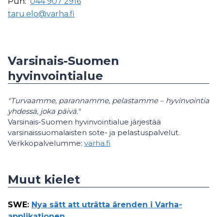
Puh:
044 907 2916
taru.elo@varha.fi
Varsinais-Suomen
hyvinvointialue
"Turvaamme, parannamme, pelastamme – hyvinvointia
yhdessä, joka päivä."
Varsinais-Suomen hyvinvointialue järjestää
varsinaissuomalaisten sote- ja pelastuspalvelut.
Verkkopalvelumme:
varha.fi
Muut kielet
SWE
:
Nya sätt att uträtta ärenden i Varha-
applikationen