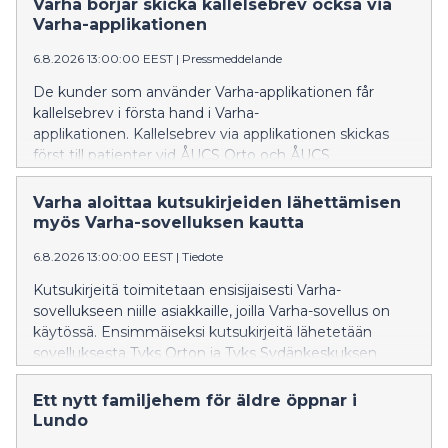
Varha börjar skicka kallelsebrev också via
Varha-applikationen
6.8.2026 13:00:00 EEST
|
Pressmeddelande
De kunder som använder Varha-applikationen får
kallelsebrev i första hand i Varha-
applikationen. Kallelsebrev via applikationen skickas
först till patienter vid ÅUCS Orto och ÅUCS
Hjärtcentret. Utifrån erfarenheterna utvidgas
verksamhetsmodellen senare också till de övriga
Varha aloittaa kutsukirjeiden lähettämisen
specialområdena inom ÅUCS-sjukhustjänster.
myös Varha-sovelluksen kautta
6.8.2026 13:00:00 EEST
|
Tiedote
Kutsukirjeitä toimitetaan ensisijaisesti Varha-
sovellukseen niille asiakkaille, joilla Varha-sovellus on
käytössä. Ensimmäiseksi kutsukirjeitä lähetetään
sovelluksesta Tyks Orton ja Tyks Sydänkeskuksen
potilaille. Kokemusten perusteella toimintamallia
laajennetaan myöhemmin myös muille Tyks-
Ett nytt familjehem för äldre öppnar i
sairaalapalveluiden erikoisaloille.
Lundo