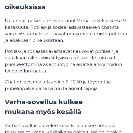
oikeuksissa
Uusi chat-palvelu on avautunut Varha-sovelluksessa 9.
kesäkuuta. Potilas- ja sosiaaliasiavastaavien chatista
varsinaissuomalaiset saavat neuvontaa omista potilaan
ja asiakkaan oikeuksistaan.
Potilas- ja sosiaaliasiavastaavat neuvovat potilaan ja
asiakkaan oikeuksiin liittyvissä asioissa. He toimivat
puolueettomina asiantuntijoina eivätkä arvioi hoidon
tai palvelun laatua.
Chat on avoinna arkisin klo 8–15.30 ja täydentää
puhelinpalvelua sekä muita asiointitapoja.
Varha-sovellus kulkee
mukana myös kesällä
Varha-sovellus palvelee kesällä ja kulkee helposti
reissussa mukana. Kesäaikana palveluissa on joitakin