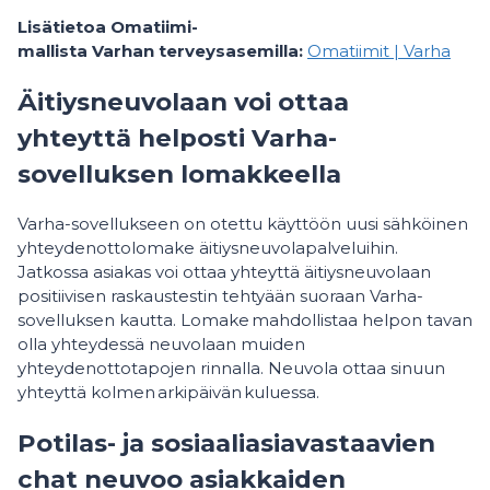
Lisätietoa Omatiimi-
mallista Varhan terveysasemilla:
Omatiimit | Varha
Äitiysneuvolaan voi ottaa
yhteyttä helposti Varha-
sovelluksen lomakkeella
Varha-sovellukseen on otettu käyttöön uusi sähköinen
yhteydenottolomake äitiysneuvolapalveluihin.
Jatkossa asiakas voi ottaa yhteyttä äitiysneuvolaan
positiivisen raskaustestin tehtyään suoraan Varha-
sovelluksen kautta. Lomake mahdollistaa helpon tavan
olla yhteydessä neuvolaan muiden
yhteydenottotapojen rinnalla. Neuvola ottaa sinuun
yhteyttä kolmen arkipäivän kuluessa.
Potilas- ja sosiaaliasiavastaavien
chat neuvoo asiakkaiden