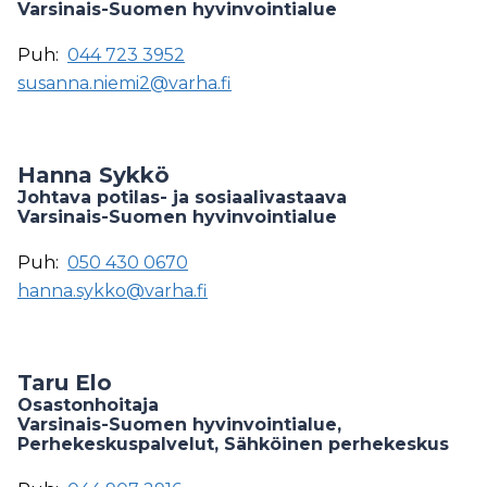
Varsinais-Suomen hyvinvointialue
Puh:
044 723 3952
susanna.niemi2@varha.fi
Hanna Sykkö
Johtava potilas- ja sosiaalivastaava
Varsinais-Suomen hyvinvointialue
Puh:
050 430 0670
hanna.sykko@varha.fi
Taru Elo
Osastonhoitaja
Varsinais-Suomen hyvinvointialue,
Perhekeskuspalvelut, Sähköinen perhekeskus