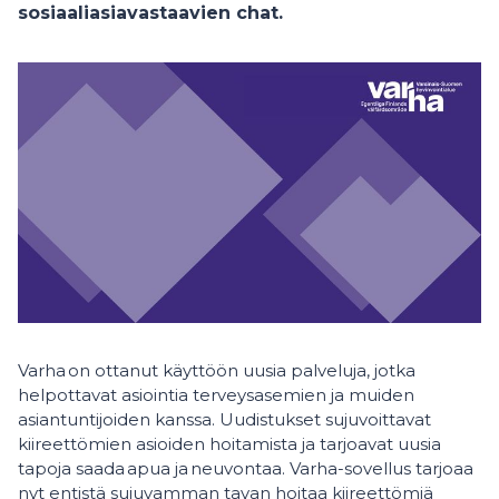
sosiaaliasiavastaavien chat.
Varha on ottanut käyttöön uusia palveluja, jotka
helpottavat asiointia terveysasemien ja muiden
asiantuntijoiden kanssa. Uudistukset sujuvoittavat
kiireettömien asioiden hoitamista ja tarjoavat uusia
tapoja saada apua ja neuvontaa. Varha-sovellus tarjoaa
nyt entistä sujuvamman tavan hoitaa kiireettömiä