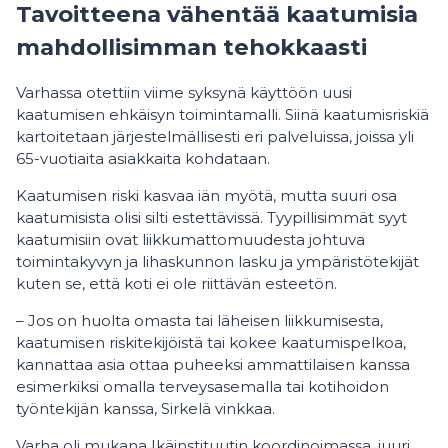
Tavoitteena vähentää kaatumisia
mahdollisimman tehokkaasti
Varhassa otettiin viime syksynä käyttöön uusi
kaatumisen ehkäisyn toimintamalli. Siinä kaatumisriskiä
kartoitetaan järjestelmällisesti eri palveluissa, joissa yli
65-vuotiaita asiakkaita kohdataan.
Kaatumisen riski kasvaa iän myötä, mutta suuri osa
kaatumisista olisi silti estettävissä. Tyypillisimmät syyt
kaatumisiin ovat liikkumattomuudesta johtuva
toimintakyvyn ja lihaskunnon lasku ja ympäristötekijät
kuten se, että koti ei ole riittävän esteetön.
– Jos on huolta omasta tai läheisen liikkumisesta,
kaatumisen riskitekijöistä tai kokee kaatumispelkoa,
kannattaa asia ottaa puheeksi ammattilaisen kanssa
esimerkiksi omalla terveysasemalla tai kotihoidon
työntekijän kanssa, Sirkelä vinkkaa.
Varha oli mukana Ikäinstituutin koordinoimassa, juuri