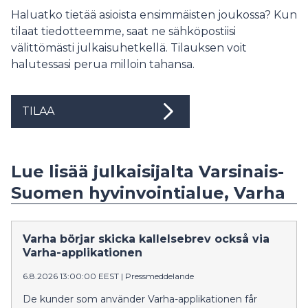
Haluatko tietää asioista ensimmäisten joukossa? Kun
tilaat tiedotteemme, saat ne sähköpostiisi
välittömästi julkaisuhetkellä. Tilauksen voit
halutessasi perua milloin tahansa.
TILAA
Lue lisää julkaisijalta Varsinais-
Suomen hyvinvointialue, Varha
Varha börjar skicka kallelsebrev också via
Varha-applikationen
6.8.2026 13:00:00 EEST
|
Pressmeddelande
De kunder som använder Varha-applikationen får