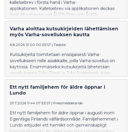
kallelsebrev i första hand i Varha-
applikationen. Kallelsebrev via applikationen skickas
först till patienter vid ÅUCS Orto och ÅUCS
Hjärtcentret. Utifrån erfarenheterna utvidgas
verksamhetsmodellen senare också till de övriga
Varha aloittaa kutsukirjeiden lähettämisen
specialområdena inom ÅUCS-sjukhustjänster.
myös Varha-sovelluksen kautta
6.8.2026 13:00:00 EEST
|
Tiedote
Kutsukirjeitä toimitetaan ensisijaisesti Varha-
sovellukseen niille asiakkaille, joilla Varha-sovellus on
käytössä. Ensimmäiseksi kutsukirjeitä lähetetään
sovelluksesta Tyks Orton ja Tyks Sydänkeskuksen
potilaille. Kokemusten perusteella toimintamallia
laajennetaan myöhemmin myös muille Tyks-
Ett nytt familjehem för äldre öppnar i
sairaalapalveluiden erikoisaloille.
Lundo
29.7.2026 11:44:07 EEST
|
Pressmeddelande
Ett nytt familjehem för äldre öppnar i augusti inom
Egentliga Finlands välfärdsområde. Familjehemmet i
Lundo erbjuder ett hemlikt och gemenskapligt
boendealternativ för äldre som trivs i landsbygdens