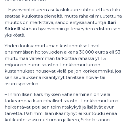
– Hyvinvointialueen asukaslukuun suhteutettuna luku
saattaa kuulostaa pieneltä, mutta rahaksi muutettuna
muutos on merkittävä, sanoo erityisasiantuntija
Sari
Sirkelä
Varhan hyvinvoinnin ja terveyden edistämisen
yksiköstä.
Yhden lonkkamurtuman kustannukset ovat
ensimmäisen hoitovuoden aikana 30 000 euroa eli 53
murtumaa vähemmän tarkoittaa rahassa yli 1,5
miljoonan euron säästöä. Lonkkamurtuman
kustannukset nousevat vielä paljon korkeammiksi, jos
sen seurauksena ikääntynyt tarvitsee hoiva- tai
asumispalvelua.
– Inhimillisen kärsimyksen väheneminen on vielä
tärkeämpää kuin rahalliset säästöt. Lonkkamurtumat
heikentävät potilaan toimintakykyä ja lisäävät avun
tarvetta. Pahimmillaan ikääntynyt ei kuntoudu enää
kotikuntoiseksi murtuman jälkeen, Sirkelä sanoo.