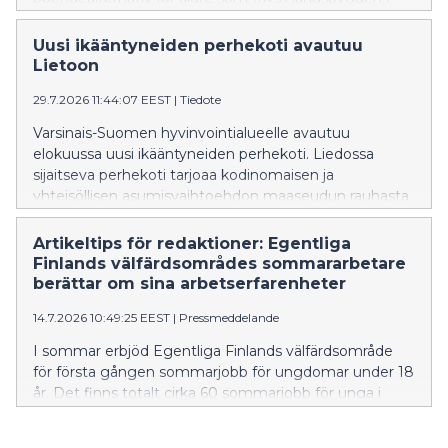
lugn och ro.
Uusi ikääntyneiden perhekoti avautuu
Lietoon
29.7.2026 11:44:07 EEST
|
Tiedote
Varsinais-Suomen hyvinvointialueelle avautuu
elokuussa uusi ikääntyneiden perhekoti. Liedossa
sijaitseva perhekoti tarjoaa kodinomaisen ja
yhteisöllisen asumisvaihtoehdon maaseudun rauhasta
nauttiville ikäihmisille.
Artikeltips för redaktioner: Egentliga
Finlands välfärdsområdes sommararbetare
berättar om sina arbetserfarenheter
14.7.2026 10:49:25 EEST
|
Pressmeddelande
I sommar erbjöd Egentliga Finlands välfärdsområde
för första gången sommarjobb för ungdomar under 18
år. Det finns totalt cirka 60 sommarjobb för unga i
assisterande uppgifter inom boendetjänster för äldre,
anstaltsvård samt räddnings- och prehospital