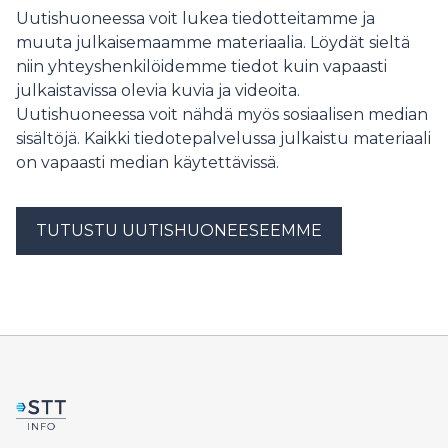
akutsjukvård runt om i Egentliga Finland.
Uutishuoneessa voit lukea tiedotteitamme ja
muuta julkaisemaamme materiaalia. Löydät sieltä
niin yhteyshenkilöidemme tiedot kuin vapaasti
julkaistavissa olevia kuvia ja videoita.
Uutishuoneessa voit nähdä myös sosiaalisen median
sisältöjä. Kaikki tiedotepalvelussa julkaistu materiaali
on vapaasti median käytettävissä.
TUTUSTU UUTISHUONEESEEMME