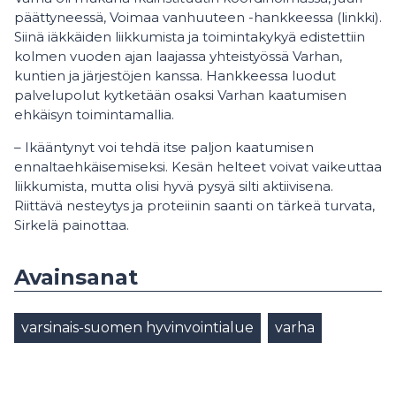
päättyneessä, Voimaa vanhuuteen -hankkeessa (linkki).
Siinä iäkkäiden liikkumista ja toimintakykyä edistettiin
kolmen vuoden ajan laajassa yhteistyössä Varhan,
kuntien ja järjestöjen kanssa. Hankkeessa luodut
palvelupolut kytketään osaksi Varhan kaatumisen
ehkäisyn toimintamallia.
– Ikääntynyt voi tehdä itse paljon kaatumisen
ennaltaehkäisemiseksi. Kesän helteet voivat vaikeuttaa
liikkumista, mutta olisi hyvä pysyä silti aktiivisena.
Riittävä nesteytys ja proteiinin saanti on tärkeä turvata,
Sirkelä painottaa.
Avainsanat
varsinais-suomen hyvinvointialue
varha