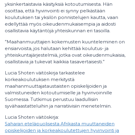
yksinkertaistavia käsityksiä kotoutumisesta. Hän
osoittaa, että hyvinvointi ei synny pelkästään
koulutuksen tai yksilön ponnistelujen kautta, vaan
edellyttää myös oikeudenmukaisempia ja aidosti
osallistavia käytäntöjä yhteiskunnan eri tasoilla.
”Maahanmuuttajien kokemusten kuunteleminen on
ensiarvoista, jos halutaan kehittää koulutus- ja
yhteiskuntajärjestelmiä, jotka ovat oikeudenmukaisia,
osallistavia ja tukevat kaikkia tasavertaisesti.”
Lucia Shoten väitöskirja tarkastelee
korkeakoulutuksen merkitystä
maahanmuuttajataustaisten opiskelijoiden ja
valmistuneiden kotoutumiselle ja hyvinvoinnille
Suomessa. Tutkimus perustuu laadullisiin
syvähaastatteluihin ja narratiivisiin menetelmiin.
Lucia Shoten väitöskirja:
Saharan eteläpuolisesta Afrikasta muuttaneiden
opiskelijoiden ja korkeakoulutettujen hyvinvointi ja