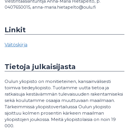
Viestintäasiantuntija Anna-Maria Hietapelto, p.
0407650015, anna-maria.hietapelto@oulu.fi
Linkit
Väitöskirja
Tietoja julkaisijasta
Oulun yliopisto on monitieteinen, kansainvälisesti
toimiva tiedeyliopisto. Tuotamme uutta tietoa ja
ratkaisuja kestävämmän tulevaisuuden rakentamiseksi
sekä koulutamme osaajia muuttuvaan maailmaan.
Tärkeimmissä yliopistovertailuissa Oulun yliopisto
sijoittuu kolmen prosentin kärkeen maailman
yliopistojen joukossa. Meitä yliopistolaisia on noin 19
000.