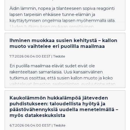
Äidin lämmin, nopea ja tilanteeseen sopiva reagointi
lapsen tarpeisiin ehkäisee tunne-elämän ja
käyttäytymisen ongelmia lapsen myöhemmällä iällä.
Uuden tutkimuksen mukaan sensitiivinen
vuorovaikutus suojaa etenkin ennenaikaisesti
syntyneitä.
Ihminen muokkaa susien kehitystä – kallon
muoto vaihtelee eri puolilla maailmaa
7.7.2026 06:04:00 EEST
|
Tiedote
Eri puolilla maailmaa elävät sudet eivät ole
rakenteeltaan samanlaisia. Uusi kansainvälinen
tutkimus osoittaa, että susien kallon muoto ja koko
vaihtelevat ilmaston, saaliseläinten, evoluutiotaustan
sekä yhä enemmän myös ihmisen vaikutuksen
mukaan.
Kaukolämmön hukkalämpöä jäteveden
puhdistukseen: taloudellista hyötyä ja
päästövähennyksiä uudella menetelmällä –
myös datakeskuksista
6.7.2026 06:04:00 EEST
|
Tiedote