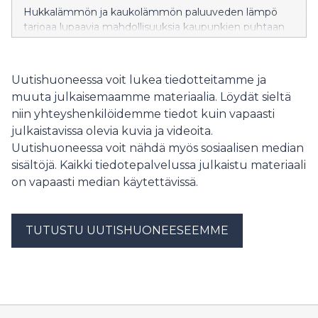
Hukkalämmön ja kaukolämmön paluuveden lämpö
tarjoaa lupaavia mahdollisuuksia kaupunkien puhtaan
siirtymän edistämiseen. Oulun yliopiston Kavereno-
tutkimushankkeen tulosten mukaan energiayhtiön
vuosittainen liiketulos voi parhaimmillaan kasvaa lähes
Uutishuoneessa voit lukea tiedotteitamme ja
40 prosenttia, samalla kun hiilidioksidipäästöt
muuta julkaisemaamme materiaalia. Löydät sieltä
vähenevät noin kolmanneksen.
niin yhteyshenkilöidemme tiedot kuin vapaasti
julkaistavissa olevia kuvia ja videoita.
Uutishuoneessa voit nähdä myös sosiaalisen median
sisältöjä. Kaikki tiedotepalvelussa julkaistu materiaali
on vapaasti median käytettävissä.
TUTUSTU UUTISHUONEESEEMME