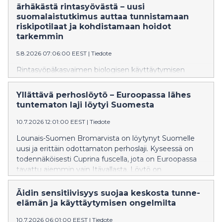
ärhäkästä rintasyövästä – uusi
suomalaistutkimus auttaa tunnistamaan
riskipotilaat ja kohdistamaan hoidot
tarkemmin
5.8.2026 07:06:00 EEST
|
Tiedote
Rintasyöpäkasvaimen biologisen käyttäytymisen
mittaaminen auttaa tunnistamaan jo varhaisessa
vaiheessa ne potilaat, joiden sairaus on erityisen
Yllättävä perhoslöytö – Euroopassa lähes
aggressiivinen. Oulun yliopiston tutkimus tarjoaa
tuntematon laji löytyi Suomesta
pohjan uudenlaiselle biomarkkeripaneelille, jonka avulla
tehokkaimmat hoidot voidaan kohdentaa oikealle
10.7.2026 12:01:00 EEST
|
Tiedote
potilaalle oikeaan aikaan.
Lounais-Suomen Bromarvista on löytynyt Suomelle
uusi ja erittäin odottamaton perhoslaji. Kyseessä on
todennäköisesti Cuprina fuscella, jota on Euroopassa
tavattu aiemmin vain Itävallasta. Löytö on
poikkeuksellinen, sillä laji kuuluu alaheimoon, jota ei ole
aiemmin havaittu Suomessa eikä muuallakaan
Äidin sensitiivisyys suojaa keskosta tunne-
Pohjois-Euroopassa.
elämän ja käyttäytymisen ongelmilta
10.7.2026 06:01:00 EEST
|
Tiedote