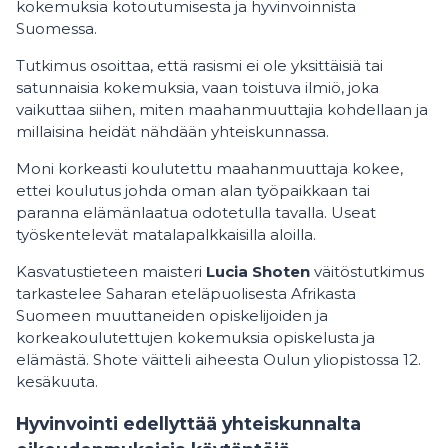
kokemuksia kotoutumisesta ja hyvinvoinnista
Suomessa.
Tutkimus osoittaa, että rasismi ei ole yksittäisiä tai
satunnaisia kokemuksia, vaan toistuva ilmiö, joka
vaikuttaa siihen, miten maahanmuuttajia kohdellaan ja
millaisina heidät nähdään yhteiskunnassa.
Moni korkeasti koulutettu maahanmuuttaja kokee,
ettei koulutus johda oman alan työpaikkaan tai
paranna elämänlaatua odotetulla tavalla. Useat
työskentelevät matalapalkkaisilla aloilla.
Kasvatustieteen maisteri
Lucia Shoten
väitöstutkimus
tarkastelee Saharan eteläpuolisesta Afrikasta
Suomeen muuttaneiden opiskelijoiden ja
korkeakoulutettujen kokemuksia opiskelusta ja
elämästä. Shote väitteli aiheesta Oulun yliopistossa 12.
kesäkuuta.
Hyvinvointi edellyttää yhteiskunnalta