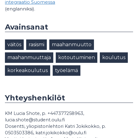
integraatio Suomessa
(englanniksi).
Avainsanat
väitös
rasismi
maahanmuutto
maahanmuuttaja
kotoutuminen
koulutus
korkeakoulutus
työelämä
Yhteyshenkilöt
KM Lucia Shote, p. +447377258963,
lucia.shote@student.oulu.fi
Dosentti, yliopistonlehtori Katri Jokikokko, p.
0503503386, katri.jokikokko@oulu.fi