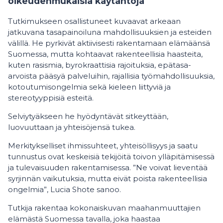
oikeudenmukaisia käytäntöjä
Tutkimukseen osallistuneet kuvaavat arkeaan
jatkuvana tasapainoiluna mahdollisuuksien ja esteiden
välillä. He pyrkivät aktiivisesti rakentamaan elämäänsä
Suomessa, mutta kohtaavat rakenteellisia haasteita,
kuten rasismia, byrokraattisia rajoituksia, epätasa-
arvoista pääsyä palveluihin, rajallisia työmahdollisuuksia,
kotoutumisongelmia sekä kieleen liittyviä ja
stereotyyppisiä esteitä.
Selviytyäkseen he hyödyntävät sitkeyttään,
luovuuttaan ja yhteisöjensä tukea.
Merkitykselliset ihmissuhteet, yhteisöllisyys ja saatu
tunnustus ovat keskeisiä tekijöitä toivon ylläpitämisessä
ja tulevaisuuden rakentamisessa. ”Ne voivat lieventää
syrjinnän vaikutuksia, mutta eivät poista rakenteellisia
ongelmia”, Lucia Shote sanoo.
Tutkija rakentaa kokonaiskuvan maahanmuuttajien
elämästä Suomessa tavalla, joka haastaa