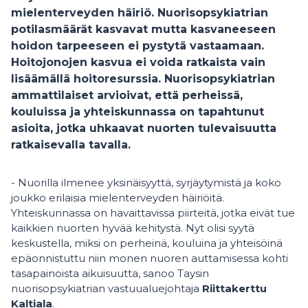
mielenterveyden häiriö. Nuorisopsykiatrian
potilasmäärät kasvavat mutta kasvaneeseen
hoidon tarpeeseen ei pystytä vastaamaan.
Hoitojonojen kasvua ei voida ratkaista vain
lisäämällä hoitoresurssia. Nuorisopsykiatrian
ammattilaiset arvioivat, että perheissä,
kouluissa ja yhteiskunnassa on tapahtunut
asioita, jotka uhkaavat nuorten tulevaisuutta
ratkaisevalla tavalla.
- Nuorilla ilmenee yksinäisyyttä, syrjäytymistä ja koko
joukko erilaisia mielenterveyden häiriöitä.
Yhteiskunnassa on havaittavissa piirteitä, jotka eivät tue
kaikkien nuorten hyvää kehitystä. Nyt olisi syytä
keskustella, miksi on perheinä, kouluina ja yhteisöinä
epäonnistuttu niin monen nuoren auttamisessa kohti
tasapainoista aikuisuutta, sanoo Taysin
nuorisopsykiatrian vastuualuejohtaja
Riittakerttu
Kaltiala
.