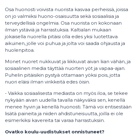
Osa huonosti voivista nuorista kasvaa perheissä, joissa
on jo valmiiksi huono-osaisuutta sekä sosiaalisia ja
terveydellisiä ongelmia. Osa nuorista on kokonaan
ilman ystäviä ja harrastuksia. Kaltialan mukaan
jokaisella nuorella pitäisi olla edes yksi luotettava
aikuinen, jolle voi puhua ja jolta voi saada ohjausta ja
huolenpitoa.
Monet nuoret nukkuvat ja liikkuvat aivan liian vähän, ja
sosiaalinen media täyttää nuorten yöt ja vapaa-ajan.
Puhelin pitäisikin pystyä ottamaan yöksi pois, jotta
nuori eläisi ilman virikkeitä edes öisin.
- Vaikka sosiaalisesta mediasta on myös iloa, se tekee
nykyään aivan uudella tavalla näkyväksi sen, kenellä
menee hyvin ja kenellä huonosti. Tämä voi entisestään
lisätä paineita ja niiden ahdistuneisuutta, joilla ei ole
esimerkiksi kavereita tai varaa harrastuksiin.
Ovatko koulu-uudistukset onnistuneet?