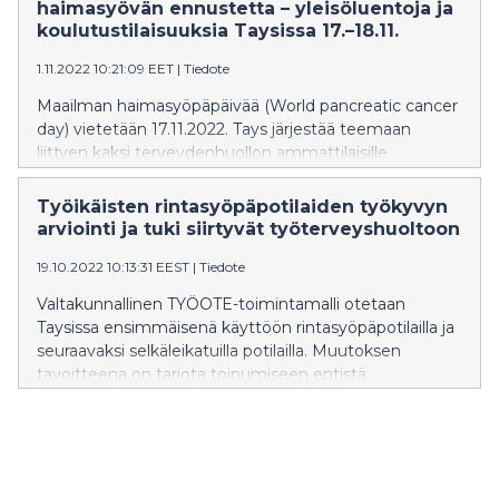
haimasyövän ennustetta – yleisöluentoja ja
koulutustilaisuuksia Taysissa 17.–18.11.
1.11.2022 10:21:09 EET
|
Tiedote
Maailman haimasyöpäpäivää (World pancreatic cancer
day) vietetään 17.11.2022. Tays järjestää teemaan
liittyen kaksi terveydenhuollon ammattilaisille
suunnattua koulutustilaisuutta 17.–18.11. sekä
yleisöluentotilaisuuden perjantaina 18.11. Tilaisuuksien
Työikäisten rintasyöpäpotilaiden työkyvyn
tarkoituksena on lisätä sekä ammattilaisten että
arviointi ja tuki siirtyvät työterveyshuoltoon
yleisön tietoisuutta haimasyövän oireista ja
19.10.2022 10:13:31 EEST
|
Tiedote
hoitomuodoista.
Valtakunnallinen TYÖOTE-toimintamalli otetaan
Taysissa ensimmäisenä käyttöön rintasyöpäpotilailla ja
seuraavaksi selkäleikatuilla potilailla. Muutoksen
tavoitteena on tarjota toipumiseen entistä
yksilöllisempää tukea.