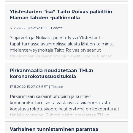
odottavista potilaista. Kiireettömiä toimenpiteitä
joudutaan tämän vuoksi siirtämään. Kiireellinen ja
Ylisfestarien ”isä” Taito Roivas palkittiin
päivystyksellinen hoito turvataan. Tähän asti ruuhkia on
Elämän tähden -palkinnolla
yritetty purkaa muun muassa yhteistyössä kuntien
kanssa, joustopaikkojen käyttöönotolla sekä
5.12.2022 10:52:32 EET
|
Tiedote
hoitopolkuja ja hoitoonohjausta kehittämällä. Uusi
Ylöjärvellä ja Nokialla järjestetyssä Ylisfestarit -
jatkohoito-osasto perustetaan tammikuussa
tapahtumassa avainroolissa alusta lähtien toiminut
mielenterveyshoitaja Taito Roivas on saanut
Pirkanmaan sairaanhoitopiirin hallitukselta Elämän
tähden -palkinnon. Hän on erinomainen esimerkki siitä,
kuinka iso merkitys yksittäisellä työntekijällä voi olla
Pirkanmaalla noudatetaan THL:n
ihmisten yhdenvertaisuuden edistämisessä ja
koronarokotussuosituksia
asenteisiin vaikuttamisessa.
17.11.2022 13:27:05 EET
|
Tiedote
Pirkanmaan sairaanhoitopiirin ja kuntien
koronarokottamisesta vastaavista viranomaisista
koostuva rokotuskoordinaatioryhmä on kokoontunut
tänään torstaina. Ryhmä päätti noudattaa THL:n
antamia ohjeita koronarokottamiseen liittyen.
Varhainen tunnistaminen parantaa