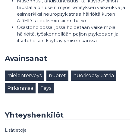
Masennus-, ahdistuneisuus- tai käytöshäiriön
taustalla on usein myös kehityksen vaikeuksia ja
esimerkiksi neuropsykiatrisia häiriöitä kuten
ADHD tai autismin kirjon häiriö.
Osastohoidossa, jossa hoidetaan vaikeimpia
häiriöitä, työskennellään paljon psykoosien ja
itsetuhoisen käyttäytymisen kanssa.
Avainsanat
mielenterveys
nuoret
nuorisopsykiatria
Pirkanmaa
Tays
Yhteyshenkilöt
Lisätietoja