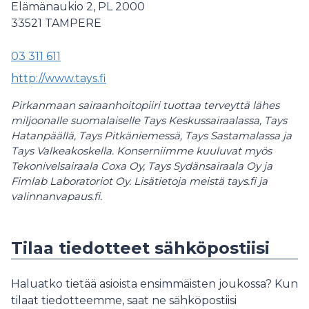
Elämänaukio 2, PL 2000
33521
TAMPERE
03 311 611
http://www.tays.fi
Pirkanmaan sairaanhoitopiiri tuottaa terveyttä lähes
miljoonalle suomalaiselle Tays Keskussairaalassa, Tays
Hatanpäällä, Tays Pitkäniemessä, Tays Sastamalassa ja
Tays Valkeakoskella. Konserniimme kuuluvat myös
Tekonivelsairaala Coxa Oy, Tays Sydänsairaala Oy ja
Fimlab Laboratoriot Oy. Lisätietoja meistä tays.fi ja
valinnanvapaus.fi.
Tilaa tiedotteet sähköpostiisi
Haluatko tietää asioista ensimmäisten joukossa? Kun
tilaat tiedotteemme, saat ne sähköpostiisi