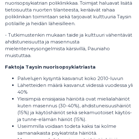
nuorisopsykiatrian poliklinikkaa. Toimijat haluavat lisätä
tietoisuutta nuorten tilanteesta, keräävät rahaa
poliklinikan toimintaan sekä tarjoavat kulttuuria Taysin
potilaille ja heidän läheisilleen.
- Tutkimustenkin mukaan taide ja kulttuuri vähentävät
ahdistuneisuutta ja masennusta
mielenterveysongelmista kärsivillä, Pauniaho
muistuttaa.
Faktoja Taysin nuorisopsykiatriasta
Palvelujen kysyntä kasvanut koko 2010-luvun
Lähetteiden määrä kasvanut viidessä vuodessa yli
40%
Yleisimpiä ensisijaisia häiriöitä ovat mielialahäiriöt
kuten masennus (30-40%), ahdistuneisuushäiriöt
(15%) ja käytöshäiriöt sekä sekamuotoiset käytös-
ja tunne-elämän häiriöt (15%).
Useimmilla voidaan todeta kaksi tai kolme
samanaikaista psykiatrista häiriötä.