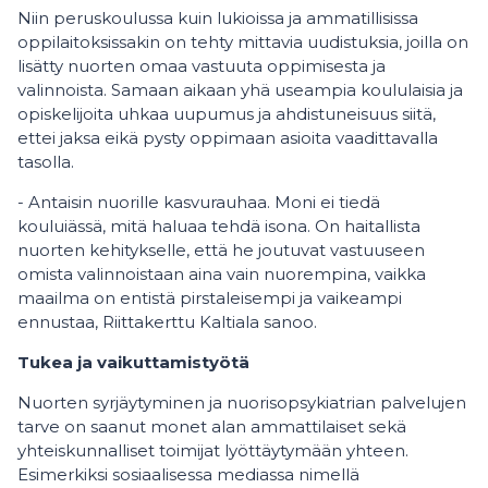
Niin peruskoulussa kuin lukioissa ja ammatillisissa
oppilaitoksissakin on tehty mittavia uudistuksia, joilla on
lisätty nuorten omaa vastuuta oppimisesta ja
valinnoista. Samaan aikaan yhä useampia koululaisia ja
opiskelijoita uhkaa uupumus ja ahdistuneisuus siitä,
ettei jaksa eikä pysty oppimaan asioita vaadittavalla
tasolla.
- Antaisin nuorille kasvurauhaa. Moni ei tiedä
kouluiässä, mitä haluaa tehdä isona. On haitallista
nuorten kehitykselle, että he joutuvat vastuuseen
omista valinnoistaan aina vain nuorempina, vaikka
maailma on entistä pirstaleisempi ja vaikeampi
ennustaa, Riittakerttu Kaltiala sanoo.
Tukea ja vaikuttamistyötä
Nuorten syrjäytyminen ja nuorisopsykiatrian palvelujen
tarve on saanut monet alan ammattilaiset sekä
yhteiskunnalliset toimijat lyöttäytymään yhteen.
Esimerkiksi sosiaalisessa mediassa nimellä