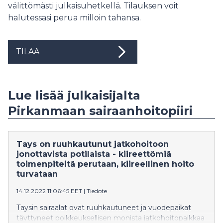
välittömästi julkaisuhetkellä. Tilauksen voit
halutessasi perua milloin tahansa.
TILAA
Lue lisää julkaisijalta
Pirkanmaan sairaanhoitopiiri
Tays on ruuhkautunut jatkohoitoon
jonottavista potilaista - kiireettömiä
toimenpiteitä perutaan, kiireellinen hoito
turvataan
14.12.2022 11:06:45 EET
|
Tiedote
Taysin sairaalat ovat ruuhkautuneet ja vuodepaikat
täyttyneet poikkeuksellisen monista jatkohoitopaikkaa