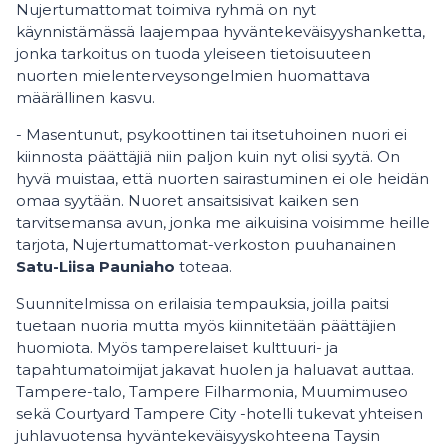
Nujertumattomat toimiva ryhmä on nyt
käynnistämässä laajempaa hyväntekeväisyyshanketta,
jonka tarkoitus on tuoda yleiseen tietoisuuteen
nuorten mielenterveysongelmien huomattava
määrällinen kasvu.
- Masentunut, psykoottinen tai itsetuhoinen nuori ei
kiinnosta päättäjiä niin paljon kuin nyt olisi syytä. On
hyvä muistaa, että nuorten sairastuminen ei ole heidän
omaa syytään. Nuoret ansaitsisivat kaiken sen
tarvitsemansa avun, jonka me aikuisina voisimme heille
tarjota, Nujertumattomat-verkoston puuhanainen
Satu-Liisa Pauniaho
toteaa.
Suunnitelmissa on erilaisia tempauksia, joilla paitsi
tuetaan nuoria mutta myös kiinnitetään päättäjien
huomiota. Myös tamperelaiset kulttuuri- ja
tapahtumatoimijat jakavat huolen ja haluavat auttaa.
Tampere-talo, Tampere Filharmonia, Muumimuseo
sekä Courtyard Tampere City -hotelli tukevat yhteisen
juhlavuotensa hyväntekeväisyyskohteena Taysin