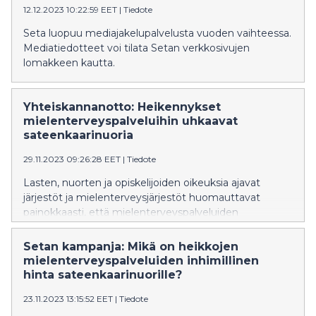
12.12.2023 10:22:59 EET
|
Tiedote
Seta luopuu mediajakelupalvelusta vuoden vaihteessa.
Mediatiedotteet voi tilata Setan verkkosivujen
lomakkeen kautta.
Yhteiskannanotto: Heikennykset
mielenterveyspalveluihin uhkaavat
sateenkaarinuoria
29.11.2023 09:26:28 EET
|
Tiedote
Lasten, nuorten ja opiskelijoiden oikeuksia ajavat
järjestöt ja mielenterveysjärjestöt huomauttavat
painokkaasti, että mielenterveyspalveluiden
saavutettavuuden ja laadun parantaminen on
välttämätöntä, jotta sateenkaarinuorten oikeus hyvään
Setan kampanja: Mikä on heikkojen
mielenterveyteen toteutuu.
mielenterveyspalveluiden inhimillinen
hinta sateenkaarinuorille?
23.11.2023 13:15:52 EET
|
Tiedote