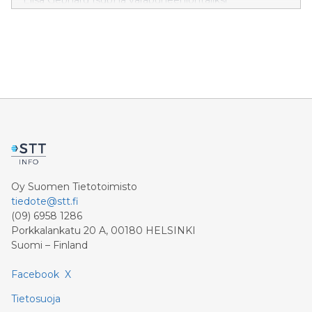
kansanedustajat Saara Hyrkkö (vihr) ja Aura Salla (kok).
Oy Suomen Tietotoimisto
tiedote@stt.fi
(09) 6958 1286
Porkkalankatu 20 A, 00180 HELSINKI
Suomi – Finland
Facebook
X
Tietosuoja