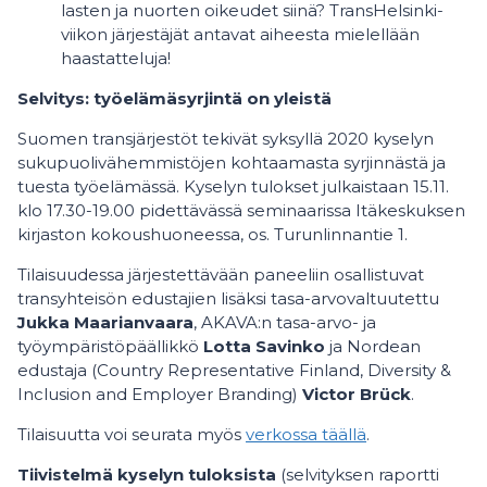
lasten ja nuorten oikeudet siinä? TransHelsinki-
viikon järjestäjät antavat aiheesta mielellään
haastatteluja!
Selvitys: työelämäsyrjintä on yleistä
Suomen transjärjestöt tekivät syksyllä 2020 kyselyn
sukupuolivähemmistöjen kohtaamasta syrjinnästä ja
tuesta työelämässä. Kyselyn tulokset julkaistaan 15.11.
klo 17.30-19.00 pidettävässä seminaarissa Itäkeskuksen
kirjaston kokoushuoneessa, os. Turunlinnantie 1.
Tilaisuudessa järjestettävään paneeliin osallistuvat
transyhteisön edustajien lisäksi tasa-arvovaltuutettu
Jukka Maarianvaara
, AKAVA:n tasa-arvo- ja
työympäristöpäällikkö
Lotta Savinko
ja Nordean
edustaja (Country Representative Finland, Diversity &
Inclusion and Employer Branding)
Victor Brück
.
Tilaisuutta voi seurata myös
verkossa täällä
.
Tiivistelmä kyselyn tuloksista
(selvityksen raportti