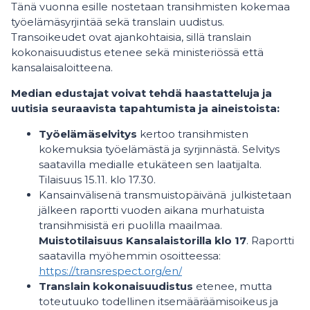
Tänä vuonna esille nostetaan transihmisten kokemaa
työelämäsyrjintää sekä translain uudistus.
Transoikeudet ovat ajankohtaisia, sillä translain
kokonaisuudistus etenee sekä ministeriössä että
kansalaisaloitteena.
Median edustajat voivat tehdä haastatteluja ja
uutisia seuraavista tapahtumista ja aineistoista:
Työelämäselvitys
kertoo transihmisten
kokemuksia työelämästä ja syrjinnästä. Selvitys
saatavilla medialle etukäteen sen laatijalta.
Tilaisuus 15.11. klo 17.30.
Kansainvälisenä transmuistopäivänä julkistetaan
jälkeen raportti vuoden aikana murhatuista
transihmisistä eri puolilla maailmaa.
Muistotilaisuus Kansalaistorilla klo 17
. Raportti
saatavilla myöhemmin osoitteessa:
https://transrespect.org/en/
Translain kokonaisuudistus
etenee, mutta
toteutuuko todellinen itsemääräämisoikeus ja