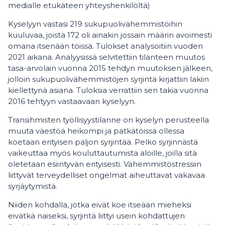
medialle etukäteen yhteyshenkilöltä)
Kyselyyn vastasi 219 sukupuolivähemmistöihin
kuuluvaa, joista 172 oli ainakin jossain määrin avoimesti
omana itsenään töissä. Tulokset analysoitiin vuoden
2021 aikana. Analyysissä selvitettiin tilanteen muutos
tasa-arvolain vuonna 2015 tehdyn muutoksen jälkeen,
jolloin sukupuolivähemmistöjen syrjintä kirjattiin lakiin
kiellettynä asiana. Tuloksia verrattiin sen takia vuonna
2016 tehtyyn vastaavaan kyselyyn.
Transihmisten työllisyystilanne on kyselyn perusteella
muuta väestöä heikompi ja pätkätöissä ollessa
koetaan erityisen paljon syrjintää. Pelko syrjinnästä
vaikeuttaa myös kouluttautumista aloille, joilla sitä
oletetaan esiintyvän erityisesti. Vähemmistöstressiin
liittyvät terveydelliset ongelmat aiheuttavat vakavaa
syrjäytymistä.
Niiden kohdalla, jotka eivät koe itseään mieheksi
eivätkä naiseksi, syrjintä liittyi usein kohdattujen