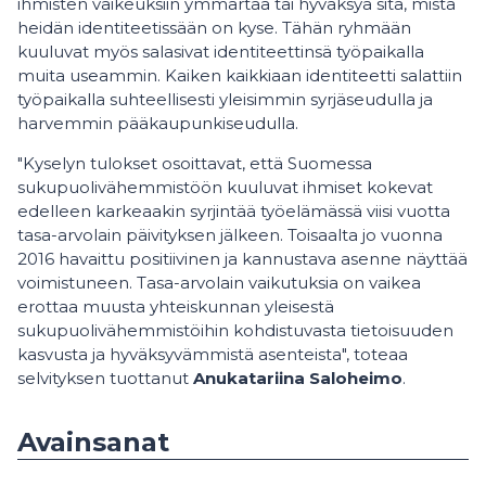
ihmisten vaikeuksiin ymmärtää tai hyväksyä sitä, mistä
heidän identiteetissään on kyse. Tähän ryhmään
kuuluvat myös salasivat identiteettinsä työpaikalla
muita useammin. Kaiken kaikkiaan identiteetti salattiin
työpaikalla suhteellisesti yleisimmin syrjäseudulla ja
harvemmin pääkaupunkiseudulla.
"Kyselyn tulokset osoittavat, että Suomessa
sukupuolivähemmistöön kuuluvat ihmiset kokevat
edelleen karkeaakin syrjintää työelämässä viisi vuotta
tasa-arvolain päivityksen jälkeen. Toisaalta jo vuonna
2016 havaittu positiivinen ja kannustava asenne näyttää
voimistuneen. Tasa-arvolain vaikutuksia on vaikea
erottaa muusta yhteiskunnan yleisestä
sukupuolivähemmistöihin kohdistuvasta tietoisuuden
kasvusta ja hyväksyvämmistä asenteista", toteaa
selvityksen tuottanut
Anukatariina Saloheimo
.
Avainsanat