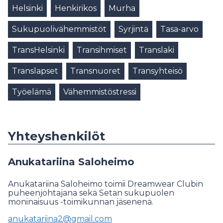
Helsinki
Henkirikos
Murha
Sukupuolivähemmistöt
Syrjintä
Tasa-arvo
TransHelsinki
Transihmiset
Translaki
Translapset
Transnuoret
Transyhteisö
Työelämä
Vähemmistöstressi
Yhteyshenkilöt
Anukatariina Saloheimo
Anukatariina Saloheimo toimii Dreamwear Clubin
puheenjohtajana sekä Setan sukupuolen
moninaisuus -toimikunnan jäsenenä.
anukatariina2@gmail.com