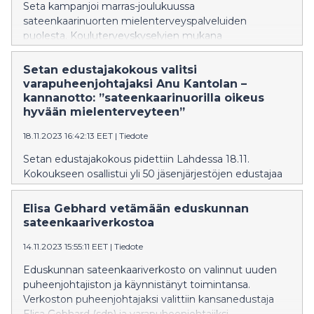
Seta kampanjoi marras-joulukuussa
sateenkaarinuorten mielenterveyspalveluiden
puolesta. Kouluterveyskyselyjen mukana
mielenterveyden tila ja saatu apu ja tuki on
huomattavasti heikompi kuin muilla nuorilla. Nuorten
Setan edustajakokous valitsi
kokemukset tulevat esiin myös Setan
varapuheenjohtajaksi Anu Kantolan –
verkkonuorisotalon työssä.
kannanotto: ”sateenkaarinuorilla oikeus
hyvään mielenterveyteen”
18.11.2023 16:42:13 EET
|
Tiedote
Setan edustajakokous pidettiin Lahdessa 18.11.
Kokoukseen osallistui yli 50 jäsenjärjestöjen edustajaa
eri puolilta maata ja etänä.
Elisa Gebhard vetämään eduskunnan
sateenkaariverkostoa
14.11.2023 15:55:11 EET
|
Tiedote
Eduskunnan sateenkaariverkosto on valinnut uuden
puheenjohtajiston ja käynnistänyt toimintansa.
Verkoston puheenjohtajaksi valittiin kansanedustaja
Elisa Gebhard (sdp) ja varapuheenjohtajiksi