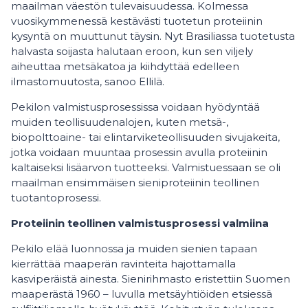
maailman väestön tulevaisuudessa. Kolmessa
vuosikymmenessä kestävästi tuotetun proteiinin
kysyntä on muuttunut täysin. Nyt Brasiliassa tuotetusta
halvasta soijasta halutaan eroon, kun sen viljely
aiheuttaa metsäkatoa ja kiihdyttää edelleen
ilmastomuutosta, sanoo Ellilä.
Pekilon valmistusprosessissa voidaan hyödyntää
muiden teollisuudenalojen, kuten metsä-,
biopolttoaine- tai elintarviketeollisuuden sivujakeita,
jotka voidaan muuntaa prosessin avulla proteiinin
kaltaiseksi lisäarvon tuotteeksi. Valmistuessaan se oli
maailman ensimmäisen sieniproteiinin teollinen
tuotantoprosessi.
Proteiinin teollinen valmistusprosessi valmiina
Pekilo elää luonnossa ja muiden sienien tapaan
kierrättää maaperän ravinteita hajottamalla
kasviperäistä ainesta. Sienirihmasto eristettiin Suomen
maaperästä 1960 – luvulla metsäyhtiöiden etsiessä