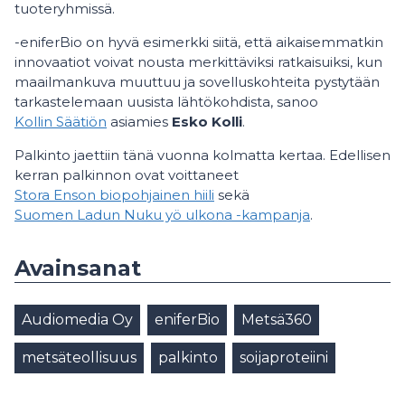
tuoteryhmissä.
-eniferBio on hyvä esimerkki siitä, että aikaisemmatkin
innovaatiot voivat nousta merkittäviksi ratkaisuiksi, kun
maailmankuva muuttuu ja sovelluskohteita pystytään
tarkastelemaan uusista lähtökohdista, sanoo
Kollin Säätiön
asiamies
Esko Kolli
.
Palkinto jaettiin tänä vuonna kolmatta kertaa. Edellisen
kerran palkinnon ovat voittaneet
Stora Enson biopohjainen hiili
sekä
Suomen Ladun Nuku yö ulkona -kampanja
.
Avainsanat
Audiomedia Oy
eniferBio
Metsä360
metsäteollisuus
palkinto
soijaproteiini