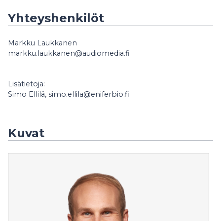
Yhteyshenkilöt
Markku Laukkanen
markku.laukkanen@audiomedia.fi
Lisätietoja:
Simo Ellilä, simo.ellila@eniferbio.fi
Kuvat