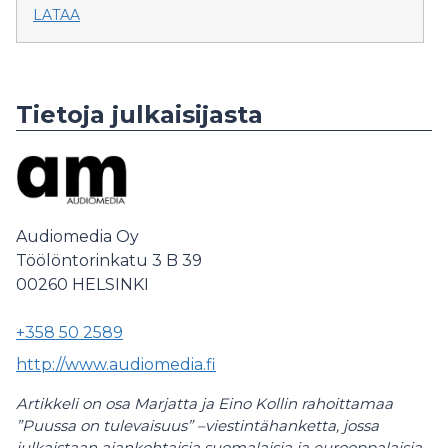
LATAA
Tietoja julkaisijasta
Audiomedia Oy
Töölöntorinkatu 3 B 39
00260
HELSINKI
+358 50 2589
http://www.audiomedia.fi
Artikkeli on osa Marjatta ja Eino Kollin rahoittamaa
”Puussa on tulevaisuus” –viestintähanketta, jossa
julkaistaan ajankohtaisia suomalaisia ja eurooppalaisia