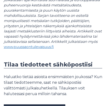
puheenvuoroja kestävästä metsätaloudesta,
puurakentamisesta ja puun käytön uusista
mahdollisuuksista. Sarjan tavoitteena on esitellä
monipuolisesti metsäalan tutkijoiden, päättäjien,
yritysten ja yhteisöjen näkemyksiä ajankohtaisista
laajasti metsäklusteriin liittyvistä aiheista. Artikkelit ovat
vapaasti hyödynnettävissä joko lähdemateriaalina tai
julkaistavissa sellaisenaan. Artikkelit julkaistaan myös
www.puussaontulevaisuus.fi
Tilaa tiedotteet sähköpostiisi
Haluatko tietää asioista ensimmäisten joukossa? Kun
tilaat tiedotteemme, saat ne sähköpostiisi
välittömästi julkaisuhetkellä. Tilauksen voit
halutessasi perua milloin tahansa.