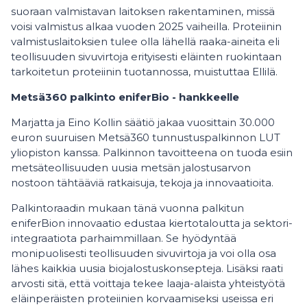
suoraan valmistavan laitoksen rakentaminen, missä
voisi valmistus alkaa vuoden 2025 vaiheilla. Proteiinin
valmistuslaitoksien tulee olla lähellä raaka-aineita eli
teollisuuden sivuvirtoja erityisesti eläinten ruokintaan
tarkoitetun proteiinin tuotannossa, muistuttaa Ellilä.
Metsä360 palkinto eniferBio - hankkeelle
Marjatta ja Eino Kollin säätiö jakaa vuosittain 30.000
euron suuruisen Metsä360 tunnustuspalkinnon LUT
yliopiston kanssa. Palkinnon tavoitteena on tuoda esiin
metsäteollisuuden uusia metsän jalostusarvon
nostoon tähtääviä ratkaisuja, tekoja ja innovaatioita.
Palkintoraadin mukaan tänä vuonna palkitun
eniferBion innovaatio edustaa kiertotaloutta ja sektori-
integraatiota parhaimmillaan. Se hyödyntää
monipuolisesti teollisuuden sivuvirtoja ja voi olla osa
lähes kaikkia uusia biojalostuskonsepteja. Lisäksi raati
arvosti sitä, että voittaja tekee laaja-alaista yhteistyötä
eläinperäisten proteiinien korvaamiseksi useissa eri