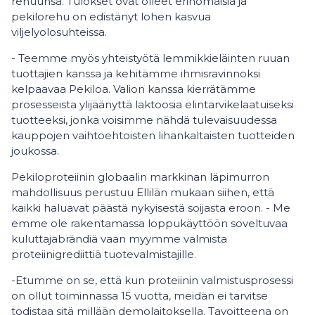
rehuunsa. Tulokset ovat olleet erinomaisia ja
pekilorehu on edistänyt lohen kasvua
viljelyolosuhteissa.
- Teemme myös yhteistyötä lemmikkieläinten ruuan
tuottajien kanssa ja kehitämme ihmisravinnoksi
kelpaavaa Pekiloa. Valion kanssa kierrätämme
prosesseista ylijäänyttä laktoosia elintarvikelaatuiseksi
tuotteeksi, jonka voisimme nähdä tulevaisuudessa
kauppojen vaihtoehtoisten lihankaltaisten tuotteiden
joukossa.
Pekiloproteiinin globaalin markkinan läpimurron
mahdollisuus perustuu Ellilän mukaan siihen, että
kaikki haluavat päästä nykyisestä soijasta eroon. - Me
emme ole rakentamassa loppukäyttöön soveltuvaa
kuluttajabrändiä vaan myymme valmista
proteiinigrediittiä tuotevalmistajille.
-Etumme on se, että kun proteiinin valmistusprosessi
on ollut toiminnassa 15 vuotta, meidän ei tarvitse
todistaa sitä millään demolaitoksella. Tavoitteena on