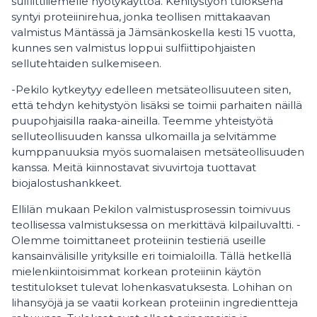
sulfiittiliemelle hyötykäyttöä. Kehitystyön tuloksena
syntyi proteiinirehua, jonka teollisen mittakaavan
valmistus Mäntässä ja Jämsänkoskella kesti 15 vuotta,
kunnes sen valmistus loppui sulfiittipohjaisten
sellutehtaiden sulkemiseen.
-Pekilo kytkeytyy edelleen metsäteollisuuteen siten,
että tehdyn kehitystyön lisäksi se toimii parhaiten näillä
puupohjaisilla raaka-aineilla. Teemme yhteistyötä
selluteollisuuden kanssa ulkomailla ja selvitämme
kumppanuuksia myös suomalaisen metsäteollisuuden
kanssa. Meitä kiinnostavat sivuvirtoja tuottavat
biojalostushankkeet.
Ellilän mukaan Pekilon valmistusprosessin toimivuus
teollisessa valmistuksessa on merkittävä kilpailuvaltti. -
Olemme toimittaneet proteiinin testieriä useille
kansainvälisille yrityksille eri toimialoilla. Tällä hetkellä
mielenkiintoisimmat korkean proteiinin käytön
testitulokset tulevat lohenkasvatuksesta. Lohihan on
lihansyöjä ja se vaatii korkean proteiinin ingredientteja