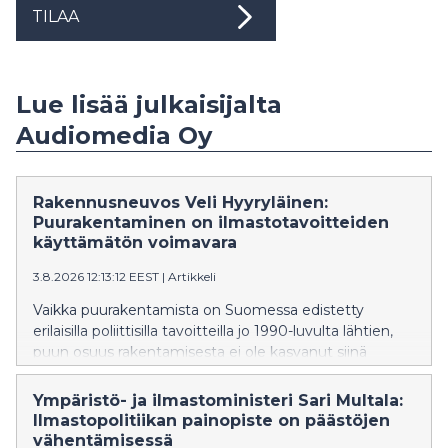
TILAA
Lue lisää julkaisijalta
Audiomedia Oy
Rakennusneuvos Veli Hyyryläinen:
Puurakentaminen on ilmastotavoitteiden
käyttämätön voimavara
3.8.2026 12:13:12 EEST
|
Artikkeli
Vaikka puurakentamista on Suomessa edistetty
erilaisilla poliittisilla tavoitteilla jo 1990-luvulta lähtien,
puun osuus rakentamisesta ei ole kasvanut siinä
mittakaavassa kuin alan toimijat ovat odottaneet.
Moduulirakentamiseen erikoistuneen Elementit E
Ympäristö- ja ilmastoministeri Sari Multala:
Oy:n hallituksen puheenjohtaja, rakennusneuvos Veli
Ilmastopolitiikan painopiste on päästöjen
Hyyryläinen näkee syyn ennen kaikkea siinä, että
vähentämisessä