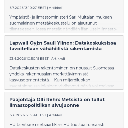
tavoitteita ei ole muutettu käytännön päätöksiksi. –
6.7.2026 13:10:27 EEST
|
Artikkeli
Erityisesti julkinen rakentaminen voisi toimia
puurakentamisen veturina, jos vähähiilisyystavoitteita
Ympäristö- ja ilmastoministeri Sari Multalan mukaan
sovellettaisiin johdonmukaisesti.
suomalainen metsäkeskustelu on ajautunut
tilanteeseen, jossa metsät nähdään liian usein ilmasto-
ongelmana eikä osana ratkaisua. –Ilmastopolitiikan
tärkein tehtävä on edelleen fossiilisten päästöjen
Lapwall Oyj:n Sauli Ylinen: Datakeskuksissa
vähentäminen, samalla kun metsiä hyödynnetään
tavoitellaan vähähiilistä rakentamista
entistä korkeampaa arvonlisää tuottavien uusien
23.6.2026 10:50:15 EEST
|
Artikkeli
biotuotteiden, hiilen talteenoton ja puhtaiden
investointien perustana. Hallitus ei valmistele
Datakeskusten rakentaminen on noussut Suomessa
hakkuurajoituksia, vaan uskoo metsien kasvun
yhdeksi rakennusalan merkittävimmistä
vahvistamiseen, teknologisiin innovaatioihin ja
kasvusegmenteistä. – Kun miljardiluokan
aktiiviseen EU-vaikuttamiseen.
investoinneissa jokainen viivästynyt päivä voi maksaa
valtavia summia, rakentamisen tärkeimmiksi
kilpailutekijöiksi nousevat nopeus, toimitusvarmuus,
Pääjohtaja Olli Rehn: Metsistä on tullut
tekninen laatu ja riskienhallinta, sanoo
ilmastopolitiikan sivujuonne
esivalmistettujen puuelementtien rakentamiseen
17.6.2026 12:19:41 EEST
|
Artikkeli
erikoistuneen LapWall Oyj:n tuote- ja kehityspäällikkö
Sauli Ylinen. Datakeskusrakentaminen uudistaa
EU tarvitsee metsäartiklan EU tuottaa runsaasti