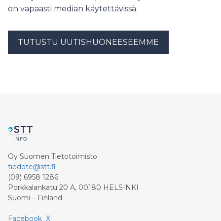
tunteita kuin metsät. – Vaikka metsätalous on ollut
on vapaasti median käytettävissä.
suomalaisen hyvinvoinnin kivijalka yli sadan vuoden
ajan, metsät eivät ole enää pelkästään talouden, työn
ja viennin lähde, vaan niistä käydään kiivasta
TUTUSTU UUTISHUONEESEEMME
keskustelua ilmaston, luonnon monimuotoisuuden,
hiilinielujen ja yhteiskunnallisten arvojen kautta.
Mäntyrannan mukaan metsäviestinnän painopist
Oy Suomen Tietotoimisto
tiedote@stt.fi
(09) 6958 1286
Porkkalankatu 20 A, 00180 HELSINKI
Suomi – Finland
Facebook
X