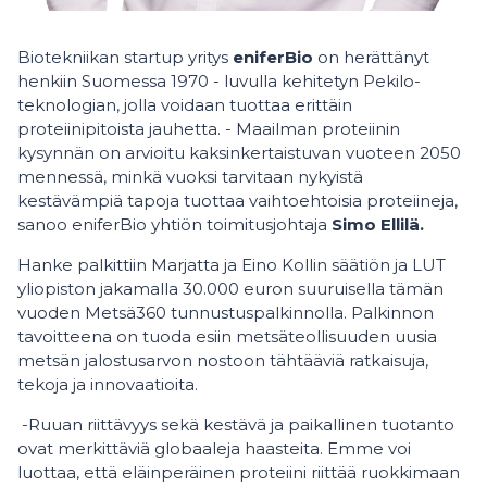
Biotekniikan startup yritys
eniferBio
on herättänyt
henkiin Suomessa 1970 - luvulla kehitetyn Pekilo-
teknologian, jolla voidaan tuottaa erittäin
proteiinipitoista jauhetta. - Maailman proteiinin
kysynnän on arvioitu kaksinkertaistuvan vuoteen 2050
mennessä, minkä vuoksi tarvitaan nykyistä
kestävämpiä tapoja tuottaa vaihtoehtoisia proteiineja,
sanoo eniferBio yhtiön toimitusjohtaja
Simo Ellilä.
Hanke palkittiin Marjatta ja Eino Kollin säätiön ja LUT
yliopiston jakamalla 30.000 euron suuruisella tämän
vuoden Metsä360 tunnustuspalkinnolla. Palkinnon
tavoitteena on tuoda esiin metsäteollisuuden uusia
metsän jalostusarvon nostoon tähtääviä ratkaisuja,
tekoja ja innovaatioita.
-Ruuan riittävyys sekä kestävä ja paikallinen tuotanto
ovat merkittäviä globaaleja haasteita. Emme voi
luottaa, että eläinperäinen proteiini riittää ruokkimaan