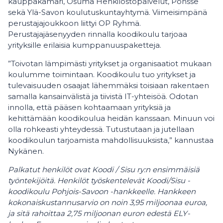
kauppakamari, Osuma Henkilöstöpalvelut, Ponsse
sekä Ylä-Savon koulutuskuntayhtymä. Viimeisimpänä
perustajajoukkoon liittyi OP Ryhmä.
Perustajajäsenyyden rinnalla koodikoulu tarjoaa
yrityksille erilaisia kumppanuuspaketteja.
”Toivotan lämpimästi yritykset ja organisaatiot mukaan
koulumme toimintaan. Koodikoulu tuo yritykset ja
tulevaisuuden osaajat lähemmäksi toisiaan rakentaen
samalla kansainvälistä ja tiivistä IT-yhteisöä. Odotan
innolla, että pääsen kohtaamaan yrityksiä ja
kehittämään koodikoulua heidän kanssaan. Minuun voi
olla rohkeasti yhteydessä. Tutustutaan ja jutellaan
koodikoulun tarjoamista mahdollisuuksista,” kannustaa
Nykänen.
Palkatut henkilöt ovat Koodi / Sisu ry:n ensimmäisiä
työntekijöitä. Henkilöt työskentelevät Koodi/Sisu -
koodikoulu Pohjois-Savoon -hankkeelle. Hankkeen
kokonaiskustannusarvio on noin 3,95 miljoonaa euroa,
ja sitä rahoittaa 2,75 miljoonan euron edestä ELY-