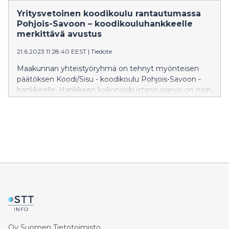
yli 1000 osallistujaa. Tapahtumien tavoitteena on lisätä
Yritysvetoinen koodikoulu rantautumassa
yhteisöllisyyttä, edistää yritysten verkostoitumista ja
Pohjois-Savoon – koodikouluhankkeelle
helpottaa harrastamista työpäivän päätteeksi.
merkittävä avustus
21.6.2023 11:28:40 EEST
|
Tiedote
Maakunnan yhteistyöryhmä on tehnyt myönteisen
päätöksen Koodi/Sisu - koodikoulu Pohjois-Savoon -
hankkeelle. Hankkeen kokonaiskustannusarvio on noin
3,95 miljoonaa euroa. ELY-keskus rahoittaa hanketta
2,75 miljoonalla eurolla Euroopan sosiaalirahastosta
(ESR+). Hanke mahdollistaa osaltaan koodikoulun
perustamista maakuntaan.
Oy Suomen Tietotoimisto