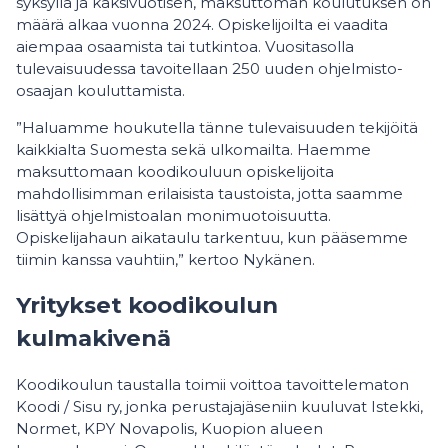
syksyllä ja kaksivuotisen, maksuttoman koulutuksen on
määrä alkaa vuonna 2024. Opiskelijoilta ei vaadita
aiempaa osaamista tai tutkintoa. Vuositasolla
tulevaisuudessa tavoitellaan 250 uuden ohjelmisto-
osaajan kouluttamista.
”Haluamme houkutella tänne tulevaisuuden tekijöitä
kaikkialta Suomesta sekä ulkomailta. Haemme
maksuttomaan koodikouluun opiskelijoita
mahdollisimman erilaisista taustoista, jotta saamme
lisättyä ohjelmistoalan monimuotoisuutta.
Opiskelijahaun aikataulu tarkentuu, kun pääsemme
tiimin kanssa vauhtiin,” kertoo Nykänen.
Yritykset koodikoulun
kulmakivenä
Koodikoulun taustalla toimii voittoa tavoittelematon
Koodi / Sisu ry, jonka perustajajäseniin kuuluvat Istekki,
Normet, KPY Novapolis, Kuopion alueen