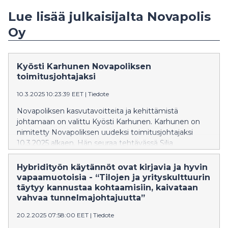
Lue lisää julkaisijalta Novapolis
Oy
Kyösti Karhunen Novapoliksen
toimitusjohtajaksi
10.3.2025 10:23:39 EET
|
Tiedote
Novapoliksen kasvutavoitteita ja kehittämistä
johtamaan on valittu Kyösti Karhunen. Karhunen on
nimitetty Novapoliksen uudeksi toimitusjohtajaksi
10.3.2025 alkaen. Hän seuraa tehtävässä Silja
Huhtiniemiä, joka keskittyy jatkossa kokopäiväisesti
KPY-konsernin kehitys- ja viestintäjohtajan sekä
Hybridityön käytännöt ovat kirjavia ja hyvin
varatoimitusjohtajan tehtäviin.
vapaamuotoisia - “Tilojen ja yrityskulttuurin
täytyy kannustaa kohtaamisiin, kaivataan
vahvaa tunnelmajohtajuutta”
20.2.2025 07:58:00 EET
|
Tiedote