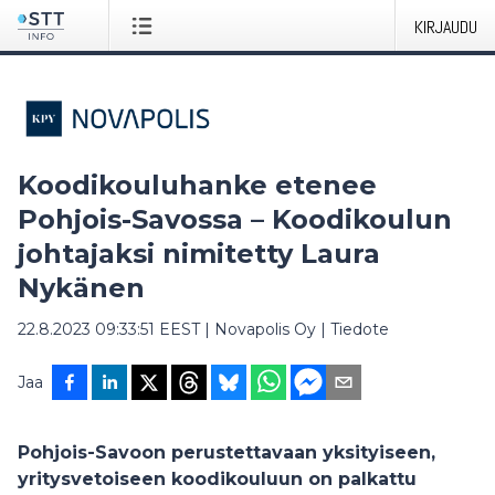
KIRJAUDU
Koodikouluhanke etenee
Pohjois-Savossa – Koodikoulun
johtajaksi nimitetty Laura
Nykänen
22.8.2023 09:33:51 EEST
|
Novapolis Oy
|
Tiedote
Jaa
Pohjois-Savoon perustettavaan yksityiseen,
yritysvetoiseen koodikouluun on palkattu