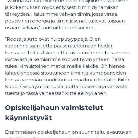
”Valinnassa huomioimme paitsi hakijoiden osaamisen
ja kokemuksen myös erityisesti tiimin dynamiikan
tärkeyden. Halusimme vahvan tiimin, jossa virtaa
positiivinen energia ja tiimin jäsenet tukevat toisiaan
osaamisellaan," taustoittaa Lehikoinen.
”Roosa ja Arto ovat huipputyyppejä. Olen
superinnoissani, että pääsen tekemään heidän
kanssaan töitä. Uskon, että täydennämme toisiamme
loistavasti ja kemiamme sopivat hyvin yhteen. Tästä
tulee ikimuistoinen matka meille kaikille. On hienoa
lähteä yhdessä sitoutuneen tiimin ja kumppaneiden
kanssa viemään koodikoulua maailman kartalle. Kiitän
Koodi / Sisu ry:n hallitusta luottamuksesta ja vahvasta
tuesta jo tässä vaiheessa," kiittelee Nykänen.
Opiskelijahaun valmistelut
käynnistyvät
Ensimmäisen opiskelijahaun on suunniteltu avautuvan