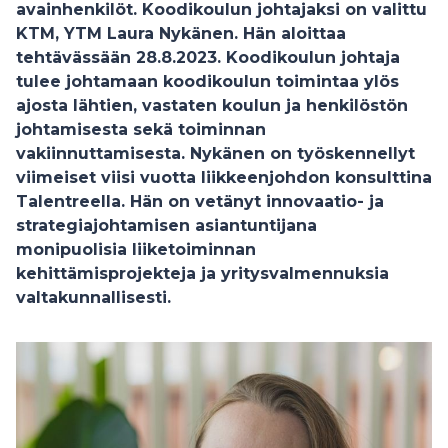
avainhenkilöt. Koodikoulun johtajaksi on valittu
KTM, YTM Laura Nykänen. Hän aloittaa
tehtävässään 28.8.2023. Koodikoulun johtaja
tulee johtamaan koodikoulun toimintaa ylös
ajosta lähtien, vastaten koulun ja henkilöstön
johtamisesta sekä toiminnan
vakiinnuttamisesta. Nykänen on työskennellyt
viimeiset viisi vuotta liikkeenjohdon konsulttina
Talentreella. Hän on vetänyt innovaatio- ja
strategiajohtamisen asiantuntijana
monipuolisia liiketoiminnan
kehittämisprojekteja ja yritysvalmennuksia
valtakunnallisesti.