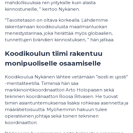
mahdollisuuksia niin yrityksille kuin alasta
kiinnostuneille, ” kertoo Nykänen.
”Tavoitetason on oltava korkealla. Lähdemme
rakentamaan koodikoulusta maailmanluokan
menestystarinaa, joka herättää myös globaalien,
tunnettujen brändien kiinnostuksen, ” hän jatkaa.
Koodikoulun tiimi rakentuu
monipuoliselle osaamiselle
Koodikoulua Nykänen lähtee vetämään ”isosti ei ujosti”
-mentaliteetilla. Tiimiinsä hän saa
markkinointikoordinaattori Arto Holopaisen sekä
tekninen koordinaattori Roosa Ritvasen. He tuovat
tiimiin asiantuntemuksensa lisäksi rohkeaa asennetta ja
määrätietoisuutta. Myöhemmin hakuun tulee
operatiivinen johtaja sekä toinen tekninen
koordinaattori.