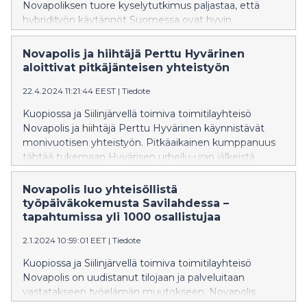
Novapoliksen tuore kyselytutkimus paljastaa, että
hybridityön käytännöt Suomessa ovat hyvin
vapaamuotoisia. Yli puolella kyselytutkimukseen
vastanneilla yrityksillä ei ole erikseen määritelty etä- ja
Novapolis ja hiihtäjä Perttu Hyvärinen
toimistopäivien määrää. Esihenkilöiden ja
aloittivat pitkäjänteisen yhteistyön
työntekijöiden kokemukset hybridityöstä poikkeavat
huomattavasti toisistaan.
22.4.2024 11:21:44 EEST
|
Tiedote
Kuopiossa ja Siilinjärvellä toimiva toimitilayhteisö
Novapolis ja hiihtäjä Perttu Hyvärinen käynnistävät
monivuotisen yhteistyön. Pitkäaikainen kumppanuus
tähtää tukemaan Hyvärisen urheilu-uran jälkeistä
vaihetta sekä vahvistamaan Novapoliksen roolia
aktiivisena yhteisön rakentajana.
Novapolis luo yhteisöllistä
työpäiväkokemusta Savilahdessa –
tapahtumissa yli 1000 osallistujaa
2.1.2024 10:59:01 EET
|
Tiedote
Kuopiossa ja Siilinjärvellä toimiva toimitilayhteisö
Novapolis on uudistanut tilojaan ja palveluitaan
vastatakseen työelämän muutokseen. Novapolis
järjesti vuonna 2023 yli 50 tapahtumaa, joihin osallistui