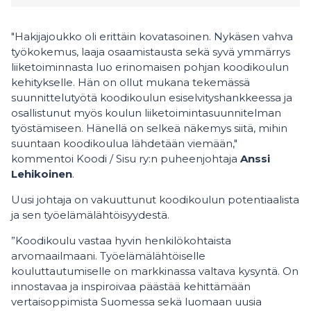
"Hakijajoukko oli erittäin kovatasoinen. Nykäsen vahva
työkokemus, laaja osaamistausta sekä syvä ymmärrys
liiketoiminnasta luo erinomaisen pohjan koodikoulun
kehitykselle. Hän on ollut mukana tekemässä
suunnittelutyötä koodikoulun esiselvityshankkeessa ja
osallistunut myös koulun liiketoimintasuunnitelman
työstämiseen. Hänellä on selkeä näkemys siitä, mihin
suuntaan koodikoulua lähdetään viemään,"
kommentoi Koodi / Sisu ry:n puheenjohtaja
Anssi
Lehikoinen
.
Uusi johtaja on vakuuttunut koodikoulun potentiaalista
ja sen työelämälähtöisyydestä.
”Koodikoulu vastaa hyvin henkilökohtaista
arvomaailmaani. Työelämälähtöiselle
kouluttautumiselle on markkinassa valtava kysyntä. On
innostavaa ja inspiroivaa päästää kehittämään
vertaisoppimista Suomessa sekä luomaan uusia