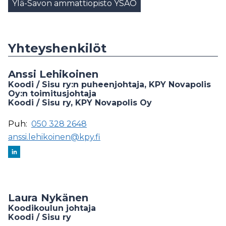
Ylä-Savon ammattiopisto YSAO
Yhteyshenkilöt
Anssi Lehikoinen
Koodi / Sisu ry:n puheenjohtaja, KPY Novapolis
Oy:n toimitusjohtaja
Koodi / Sisu ry, KPY Novapolis Oy
Puh:
050 328 2648
anssi.lehikoinen@kpy.fi
Laura Nykänen
Koodikoulun johtaja
Koodi / Sisu ry