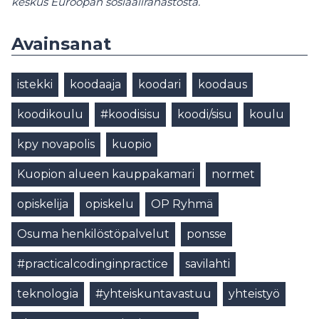
keskus Euroopan sosiaalirahastosta.
Avainsanat
istekki
koodaaja
koodari
koodaus
koodikoulu
#koodisisu
koodi/sisu
koulu
kpy novapolis
kuopio
Kuopion alueen kauppakamari
normet
opiskelija
opiskelu
OP Ryhmä
Osuma henkilöstöpalvelut
ponsse
#practicalcodinginpractice
savilahti
teknologia
#yhteiskuntavastuu
yhteistyö