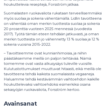
houkuttelevia reseptejä, Forsström jatkaa.
Suomalaisten ruokavaliota rukataan terveellisemmäksi
myös suolaa ja sokeria vähentämällä. Lidlin tavoitteena
on vähentää oman merkin tuotteista suolaa ja sokeria
20 prosenttia vuoteen 2025 mennessä (vuodesta
2017). Työtä tämän eteen tehdään jatkuvasti, ja oman
merkin tuotteista on jo vähennetty 13 % suolaa ja 12 %
sokeria vuosina 2015-2022.
– Tavoitteemme ovat kunnianhimoisia, ja niihin
päästäksemme meillä on paljon tehtävää. Nämä
toimemme ovat vasta alkusysäys tuleville vuosille.
Kulutustottumukset muuttuvat hitaasti, eikä meillä ole
tavoitteena tehdä kaikista suomalaisista vegaaneja.
Haluamme tehdä kestävämmän vaihtoehdon kaikille
houkuttelevaksi vaihtoehdoksi esimerkiksi osana
sekasyöjän ruokavaliota, Forsström kertoo.
Avainsanat