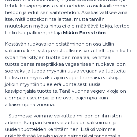
tehdä kasvipohjaisista vaihtoehdoista asiakkaillemme
helpon ja edullisen vaihtoehdon. Asiakas valitsee aina
itse, mitä ostoskoriinsa laittaa, mutta tämän
muutoksen myötä hinta ei ole määräävä tekijä, kertoo
Lidlin kaupallinen johtaja
Mikko Forsström
.
Kestävän ruokavalion edistäminen on osa Lidlin
valikoimakehitystä ja vastuullisuustyötä. Lidl lupaa lisätä
sydänmerkittyjen tuotteiden määrää, kehittää
tuotteidensa reseptiikkaa vegaaniseen ruokavalioon
sopivaksi ja tuoda myyntiin uusia vegaanisia tuotteita.
Lidlissä on myös aika-ajoin vege-teemaisia viikkoja,
jolloin myyntiin tulee eräluonteisesti uusia
kasvipohjaisia tuotteita. Tänä vuonna vegeviikkoja on
aiempaa useampia ja ne ovat laajempia kuin
aikaisempina vuosina.
– Suomessa voimme vaikuttaa miljoonien ihmisten
arkeen. Kaupan keino vaikuttaa on valikoiman ja
uusien tuotteiden kehittäminen. Lisäksi voimme
arkipäiväistää kasvisruokaa esimerkiksi tarjoamalla