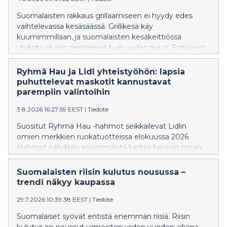
jopa 40 prosenttia.
Suomalaisten rakkaus grillaamiseen ei hyydy edes
vaihtelevassa kesäsäässä. Grillikesä käy
kuumimmillaan, ja suomalaisten kesäkeittiössä
yhdistyvät niin perinteiset kuin uudet maut. Erityisesti
mausteiset makkarat ovat nousseet kesän
hittituotteeksi grilleissä.
Ryhmä Hau ja Lidl yhteistyöhön: lapsia
puhuttelevat maskotit kannustavat
parempiin valintoihin
3.8.2026 16:27:59 EEST
|
Tiedote
Suositut Ryhmä Hau -hahmot seikkailevat Lidlin
omien merkkien ruokatuotteissa elokuussa 2026.
Hahmot nähdään ensimmäistä kertaa kaupan oman
merkin tuotteissa, jotka täyttävät Maailman
terveysjärjestön (WHO) ravitsemuskriteerit. Lidl on
Suomalaisten riisin kulutus nousussa –
muokannut omien tuotteiden reseptejä niin, että
trendi näkyy kaupassa
nämä kriteerit täyttyvät. Lisäksi hahmot seikkailevat
29.7.2026 10:39:38 EEST
|
Tiedote
välipaloiksi sopivissa marjoissa ja hedelmissä. Näin Lidl
haluaa kannustaa lapsia ja vanhempia
Suomalaiset syövät entistä enemmän riisiä. Riisin
ravitsemuksellisesti parempien vaihtoehtojen pariin.