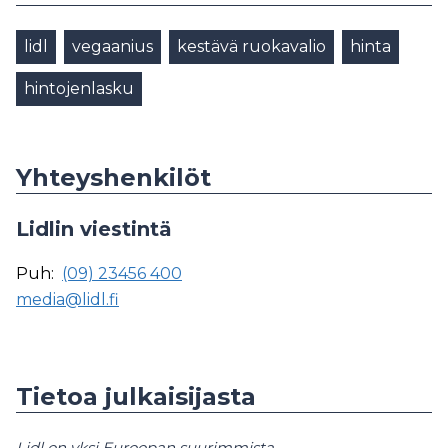
lidl
vegaanius
kestävä ruokavalio
hinta
hintojenlasku
Yhteyshenkilöt
Lidlin viestintä
Puh:
(09) 23456 400
media@lidl.fi
Tietoa julkaisijasta
Lidl on yksi Euroopan suurimmista