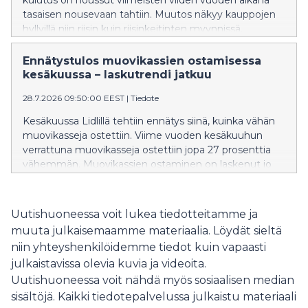
kulutus on noussut viimeisten viiden vuoden aikana
tasaisen nousevaan tahtiin. Muutos näkyy kauppojen
hyllyillä niin riisin kuin riisinkeitinten myynnissä.
Ennätystulos muovikassien ostamisessa
kesäkuussa – laskutrendi jatkuu
28.7.2026 09:50:00 EEST
|
Tiedote
Kesäkuussa Lidlillä tehtiin ennätys siinä, kuinka vähän
muovikasseja ostettiin. Viime vuoden kesäkuuhun
verrattuna muovikasseja ostettiin jopa 27 prosenttia
vähemmän. Muovikassien ostaminen on laskenut jo
pidemmän aikaa, ja toukokuuhun verrattuna
muovikasseja ostettiin 7,8 prosenttia vähemmän.
Muovikassin ostamisen laskutrendi siis jatkuu, ja
Uutishuoneessa voit lukea tiedotteitamme ja
muovikassien ostamisen kulttuuri näyttää
muuta julkaisemaamme materiaalia. Löydät sieltä
muuttuneen pysyvästi.
niin yhteyshenkilöidemme tiedot kuin vapaasti
julkaistavissa olevia kuvia ja videoita.
Uutishuoneessa voit nähdä myös sosiaalisen median
sisältöjä. Kaikki tiedotepalvelussa julkaistu materiaali