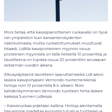
Moni tietää, että kasvispainotteinen ruokavalio on hyvä
niin ympäristön kuin kansanterveydenkin
näkökulmasta, mutta ruokatottumukset muuttuvat
hitaasti. Lidlillä kasviproteiinien myynnin osuus
proteiinien myynnistä on tällä hetkellä 10 prosenttia, ja
tavoitteena on tuplata osuus 20 prosenttiin seuraavan
seitsemän vuoden aikana.
Alkusysäyksenä tavoitteen saavuttamiseksi Lidl aikoo
laskea kasvipohjaisen Vemondo-tuotemerkkinsä
hintoja noin 10 prosentilla 8.4. alkaen. Noin
kahdenkymmenen Vemondo-tuotteen hinta laskee
kaikissa Suomen Lidleissä.
– Kasvisruokaa pidetään kalliina. Hintoja alentamalla
haluamme madaltaa kynnystä tutustua tuotteisiin ja