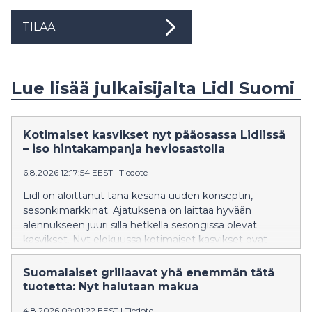
TILAA
Lue lisää julkaisijalta Lidl Suomi
Kotimaiset kasvikset nyt pääosassa Lidlissä
– iso hintakampanja heviosastolla
6.8.2026 12:17:54 EEST
|
Tiedote
Lidl on aloittanut tänä kesänä uuden konseptin,
sesonkimarkkinat. Ajatuksena on laittaa hyvään
alennukseen juuri sillä hetkellä sesongissa olevat
kasvikset. Nyt elokuussa kotimaiset kasvikset ovat
pääosassa. Suomalaiset kasvikset ovat parhaimmillaan
juuri nyt, sillä luonnollisen satokauden aikana ne ovat
Suomalaiset grillaavat yhä enemmän tätä
kaikkein tuoreimpia ja maukkaimpia. Kotimaiset
tuotetta: Nyt halutaan makua
kasvikset ovat isossa alennuksessa, parhaimmillaan
4.8.2026 09:01:22 EEST
|
Tiedote