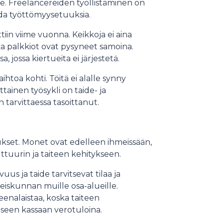
. Freelancereiden työllistäminen on
da työttömyysetuuksia.
in viime vuonna. Keikkoja ei aina
a palkkiot ovat pysyneet samoina.
, jossa kiertueita ei järjestetä.
oa kohti. Töitä ei alalle synny
tainen työsykli on taide- ja
 tarvittaessa tasoittanut.
aukset. Monet ovat edelleen ihmeissään,
ttuurin ja taiteen kehitykseen.
uus ja taide tarvitsevat tilaa ja
teiskunnan muille osa-alueille.
enalaistaa, koska taiteen
iseen kassaan verotuloina.