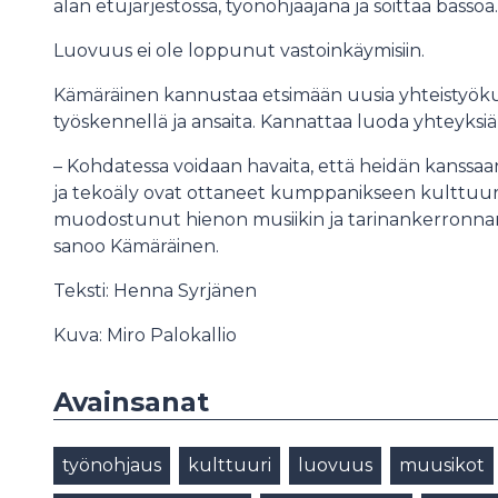
alan etujärjestössä, työnohjaajana ja soittaa bassoa.
Luovuus ei ole loppunut vastoinkäymisiin.
Kämäräinen kannustaa etsimään uusia yhteistyök
työskennellä ja ansaita. Kannattaa luoda yhteyksiä 
– Kohdatessa voidaan havaita, että heidän kanssa
ja tekoäly ovat ottaneet kumppanikseen kulttuurial
muodostunut hienon musiikin ja tarinankerronna
sanoo Kämäräinen.
Teksti: Henna Syrjänen
Kuva: Miro Palokallio
Avainsanat
työnohjaus
kulttuuri
luovuus
muusikot