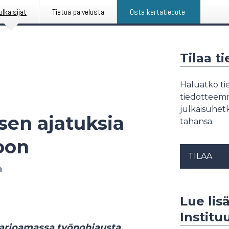
ulkaisijat
Tietoa palvelusta
Osta kertatiedote
Tilaa t
Haluatko tie
tiedotteemme
julkaisuhetk
sen ajatuksia
tahansa.
oon
TILAA
i
Lue lis
Institu
 tarjoamassa työnohjausta.