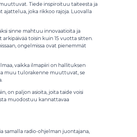
muuttuvat. Tiede inspiroituu taiteesta ja
 ajattelua, joka rikkoo rajoja. Luovalla
äksi sinne mahtuu innovaatioita ja
kipäivää toisin kuin 15 vuotta sitten.
missaan, ongelmissa ovat pienemmät
aa, vaikka ilmapiiri on hallituksen
t ja muu tulorakenne muuttuvat, se
.
, on paljon asioita, joita taide voisi
joista muodostuu kannattavaa
mia samalla radio-ohjelman juontajana,