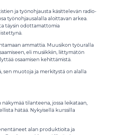
stien ja työnohjausta käsittelevän radio-
sa työnohjausalalla aloittavan arkea.
ta täysin odottamattomia
stettynä.
aihtamaan ammattia. Muusikon työuralla
aamiseen, eli musiikkiin, liittymätön
yttää osaamisen kehittämistä.
 sen muotoja ja merkitystä on alalla
 näkymää tilanteena, jossa leikataan,
lista hätää. Nykyisellä kurssilla
enentäneet alan produktioita ja