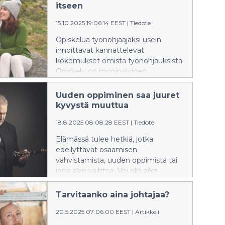
kohtaa ja kasvaa muiden ihmisten
itseen
unien kanssa.
15.10.2025 19:06:14 EEST
|
Tiedote
Opiskelua työnohjaajaksi usein
innoittavat kannattelevat
kokemukset omista työnohjauksista.
Opiskelu on monipolvinen
tutkimusmatka, jossa aiempi
osaaminen ja uudet taidot
Uuden oppiminen saa juuret
kehittyvät työnohjaajan ammatti-
kyvystä muuttua
identiteetiksi.
18.8.2025 08:08:28 EEST
|
Tiedote
Elämässä tulee hetkiä, jotka
edellyttävät osaamisen
vahvistamista, uuden oppimista tai
jopa alan vaihtoa. Voi olla aika
laajentaa osaamista työnohjaajaksi
tai organisaatioanalyyttiseksi
Tarvitaanko aina johtajaa?
konsultiksi. Henkilökohtainen
20.5.2025 07:06:00 EEST
|
Artikkeli
muutos saa alkunsa, kun
työtehtävät eivät tarjoa