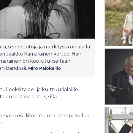
ä, sen muotoja ja merkitystä on alalla
tori Jaakko Kämäräinen kertoo. Hän
 Kämäräinen on koulutukseltaan
ran bändissä.
Miro Palokallio
leeksi taide- ja kulttuurialoille.
on loistava ajatus, sillä
uomaan osa liiton muuta jäsenpalvelua,
n.