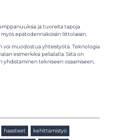
umppanuuksia ja tuoreita tapoja
myös epätodennäköisiin liittolaisiin.
an voi muodostua yhteistyötä. Teknologia
an esimerkiksi pelialalla. Siitä on
n yhdistäminen tekniseen osaamiseen,
haasteet
kehittämistyö