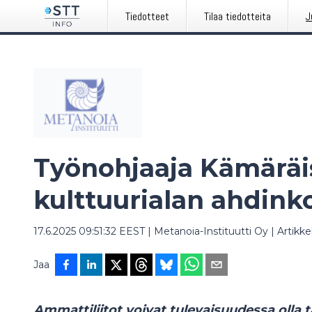
Tiedotteet
Tilaa tiedotteita
J
Työnohjaaja Kämäräi
kulttuurialan ahdink
17.6.2025 09:51:32 EEST
|
Metanoia-Instituutti Oy
|
Artikkel
Jaa
Ammattiliitot voivat tulevaisuudessa olla