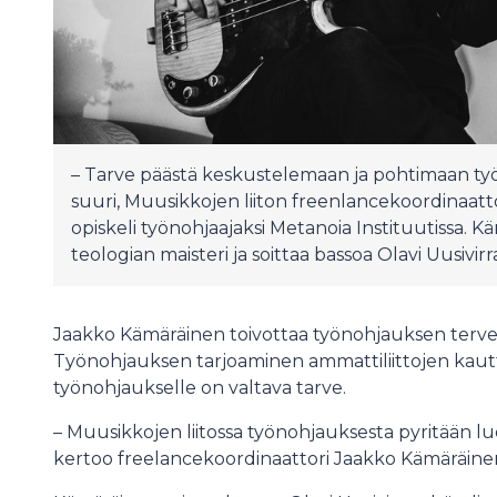
– Tarve päästä keskustelemaan ja pohtimaan työt
suuri, Muusikkojen liiton freenlancekoordinaat
opiskeli työnohjaajaksi Metanoia Instituutissa.
teologian maisteri ja soittaa bassoa Olavi Uusivir
Jaakko Kämäräinen toivottaa työnohjauksen tervetul
Työnohjauksen tarjoaminen ammattiliittojen kautta 
työnohjaukselle on valtava tarve.
– Muusikkojen liitossa työnohjauksesta pyritään l
kertoo freelancekoordinaattori Jaakko Kämäräine