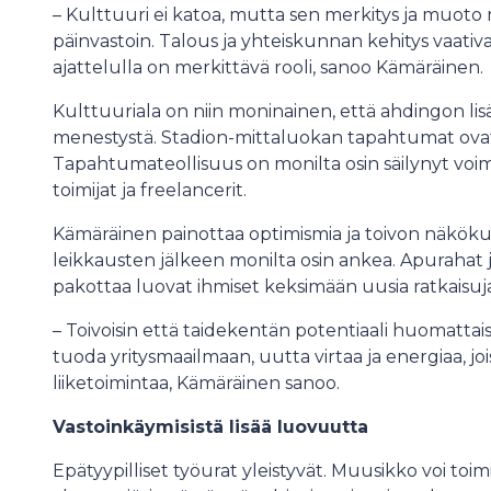
– Kulttuuri ei katoa, mutta sen merkitys ja muoto 
päinvastoin. Talous ja yhteiskunnan kehitys vaativat
ajattelulla on merkittävä rooli, sanoo Kämäräinen.
Kulttuuriala on niin moninainen, että ahdingon lis
menestystä. Stadion-mittaluokan tapahtumat ovat ar
Tapahtumateollisuus on monilta osin säilynyt voi
toimijat ja freelancerit.
Kämäräinen painottaa optimismia ja toivon näkökulm
leikkausten jälkeen monilta osin ankea. Apuraha
pakottaa luovat ihmiset keksimään uusia ratkaisuja
– Toivoisin että taidekentän potentiaali huomattaisiin
tuoda yritysmaailmaan, uutta virtaa ja energiaa, 
liiketoimintaa, Kämäräinen sanoo.
Vastoinkäymisistä lisää luovuutta
Epätyypilliset työurat yleistyvät. Muusikko voi toi