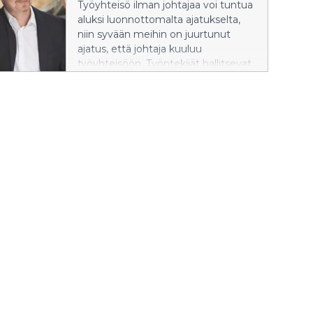
Työyhteisö ilman johtajaa voi tuntua
aikaisemman kaltaista onnistumisen
aluksi luonnottomalta ajatukselta,
tunnetta. Ratkaisu uuden
niin syvään meihin on juurtunut
oppimiseen voi löytyä sieltä missä
ajatus, että johtaja kuuluu
kokee tarpeen kehittyä. Työelämä
työyhteisöön. Työntekijät hallitsevat
on rajaton oivallusten aarreaitta.
tehtävänsä, mutta päätösten
kierrättäminen pomon kautta vie
aikaa. Voisiko olla toisin?