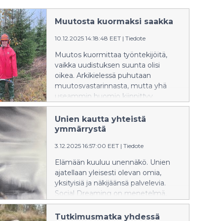
Muutosta kuormaksi saakka
10.12.2025 14:18:48 EET
|
Tiedote
Muutos kuormittaa työntekijöitä,
vaikka uudistuksen suunta olisi
oikea. Arkikielessä puhutaan
muutosvastarinnasta, mutta yhä
useammin huomio kiinnittyy
muutoskuormaan. Siihen, mitä
työntekijä joutuu käsittelemään
Unien kautta yhteistä
muutoksen keskellä. Käsitteellä ei
ymmärrystä
ole vielä vakiintunutta määritelmää,
3.12.2025 16:57:00 EET
|
Tiedote
mutta se kuvaa ilmiötä, jonka monet
tunnistavat työelämästä.
Elämään kuuluu unennäkö. Unien
ajatellaan yleisesti olevan omia,
yksityisiä ja näkijäänsä palvelevia.
Social Dreaming on menetelmä,
jossa unista tulee jakamisen kautta
yhteisiä. Unen maailma ja kokemus
Tutkimusmatka yhdessä