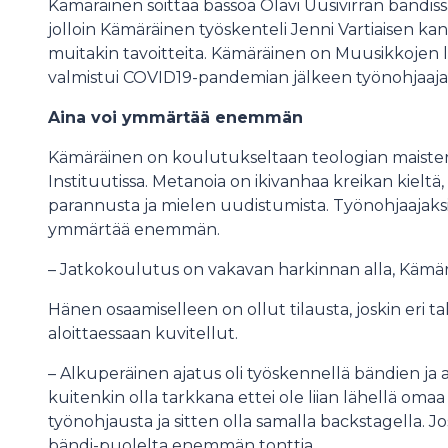
Kämäräinen soittaa bassoa Olavi Uusivirran bändiss
jolloin Kämäräinen työskenteli Jenni Vartiaisen ka
muitakin tavoitteita. Kämäräinen on Muusikkojen li
valmistui COVID19-pandemian jälkeen työnohjaajak
Aina voi ymmärtää enemmän
Kämäräinen on koulutukseltaan teologian maisteri 
Instituutissa. Metanoia on ikivanhaa kreikan kielt
parannusta ja mielen uudistumista. Työnohjaajaksi
ymmärtää enemmän.
– Jatkokoulutus on vakavan harkinnan alla, Kämär
Hänen osaamiselleen on ollut tilausta, joskin eri t
aloittaessaan kuvitellut.
– Alkuperäinen ajatus oli työskennellä bändien ja 
kuitenkin olla tarkkana ettei ole liian lähellä omaa 
työnohjausta ja sitten olla samalla backstagella. J
bändi-puolelta enemmän tonttia.