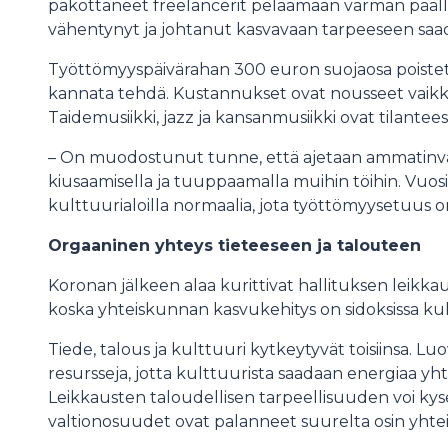
pakottaneet freelancerit pelaamaan varman päälle
vähentynyt ja johtanut kasvavaan tarpeeseen saa
Työttömyyspäivärahan 300 euron suojaosa poistetti
kannata tehdä. Kustannukset ovat nousseet vaikk
Taidemusiikki, jazz ja kansanmusiikki ovat tilanteessa
– On muodostunut tunne, että ajetaan ammatinvaiht
kiusaamisella ja tuuppaamalla muihin töihin. Vuosit
kulttuurialoilla normaalia, jota työttömyysetuus on
Orgaaninen yhteys tieteeseen ja talouteen
Koronan jälkeen alaa kurittivat hallituksen leikk
koska yhteiskunnan kasvukehitys on sidoksissa kul
Tiede, talous ja kulttuuri kytkeytyvät toisiinsa. Luov
resursseja, jotta kulttuurista saadaan energiaa yh
Leikkausten taloudellisen tarpeellisuuden voi kyse
valtionosuudet ovat palanneet suurelta osin yhte