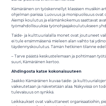
Kämäräinen on työskennellyt klassisen musiikin arti
ohjelman parissa. Luovuus ja monipuolisuus ovat o
Aiempi koulutus ja elämänkokemus saattavat ava
työmahdollisuuksia työnohjaajakoulutukseen yhdi
Taide- ja kulttuurialalla monet ovat joutuneet v
ei tule ensimmäisenä mieleen alan vaihto tai ydinos
täydennyskoulutus. Tämän hetkinen tilanne edell
– Tarve päästä keskustelemaan ja pohtimaan työtä,
suuri, Kämäräinen kertoo.
Ahdingosta katse kokonaisuuteen
Jaakko Kämäräinen kuvaa taide- ja kulttuurialojen
vaikeutetaan ja näivetetään alaa. Näkyvissä on todel
tulevaisuus on synkkä.
Leikkaukset ovat vaikuttaneet organisaatioihin, pi