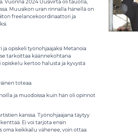
ä. Vuonna 2024 Uusivirta oli tauolla,
nssa. Muusikon uran rinnalla hänellä on
iton freelancekoordinaattori ja
si.
ja opiskeli työnohjaajaksi Metanoia
ä, se tarkoittaa käännekohtana
 opiskelu kertoo halusta ja kyvystä
äinen toteaa.
ahoilla ja muodoissa kuin hän oli opinnot
artistien kanssa. Työnohjaajana täytyy
kenttää. Ei voi tarjota ensin
os oma keikkailu vähenee, voin ottaa