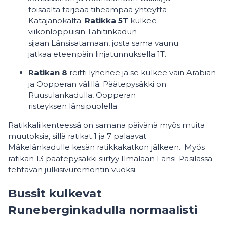
toisaalta tarjoaa tiheämpää yhteyttä
Katajanokalta.
Ratikka 5T
kulkee
viikonloppuisin Tahitinkadun
sijaan Länsisatamaan, josta sama vaunu
jatkaa eteenpäin linjatunnuksella 1T.
Ratikan 8
reitti lyhenee ja se kulkee vain Arabian
ja Oopperan välillä. Päätepysäkki on
Ruusulankadulla, Oopperan
risteyksen länsipuolella.
Ratikkaliikenteessä on samana päivänä myös muita
muutoksia, sillä ratikat 1 ja 7 palaavat
Mäkelänkadulle kesän ratikkakatkon jälkeen. Myös
ratikan 13 päätepysäkki siirtyy Ilmalaan Länsi-Pasilassa
tehtävän julkisivuremontin vuoksi.
Bussit kulkevat
Runeberginkadulla normaalisti