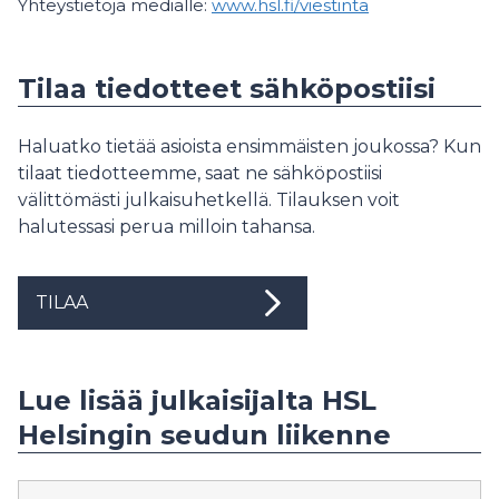
Yhteystietoja medialle:
www.hsl.fi/viestinta
Tilaa tiedotteet sähköpostiisi
Haluatko tietää asioista ensimmäisten joukossa? Kun
tilaat tiedotteemme, saat ne sähköpostiisi
välittömästi julkaisuhetkellä. Tilauksen voit
halutessasi perua milloin tahansa.
TILAA
Lue lisää julkaisijalta HSL
Helsingin seudun liikenne