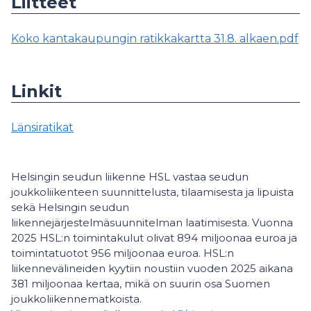
Liitteet
Koko kantakaupungin ratikkakartta 31.8. alkaen.pdf
Linkit
Länsiratikat
Helsingin seudun liikenne HSL vastaa seudun
joukkoliikenteen suunnittelusta, tilaamisesta ja lipuista
sekä Helsingin seudun
liikennejärjestelmäsuunnitelman laatimisesta. Vuonna
2025 HSL:n toimintakulut olivat 894 miljoonaa euroa ja
toimintatuotot 956 miljoonaa euroa. HSL:n
liikennevälineiden kyytiin noustiin vuoden 2025 aikana
381 miljoonaa kertaa, mikä on suurin osa Suomen
joukkoliikennematkoista.