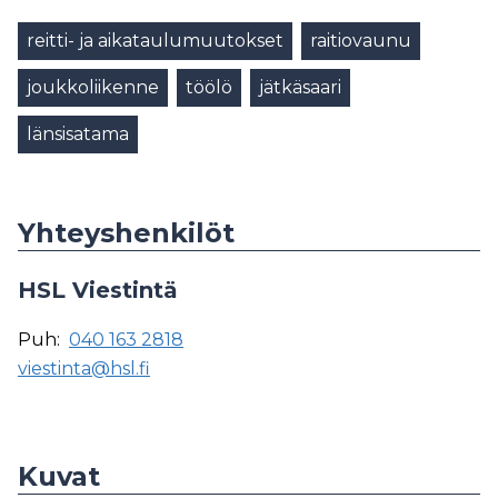
reitti- ja aikataulumuutokset
raitiovaunu
joukkoliikenne
töölö
jätkäsaari
länsisatama
Yhteyshenkilöt
HSL Viestintä
Puh:
040 163 2818
viestinta@hsl.fi
Kuvat