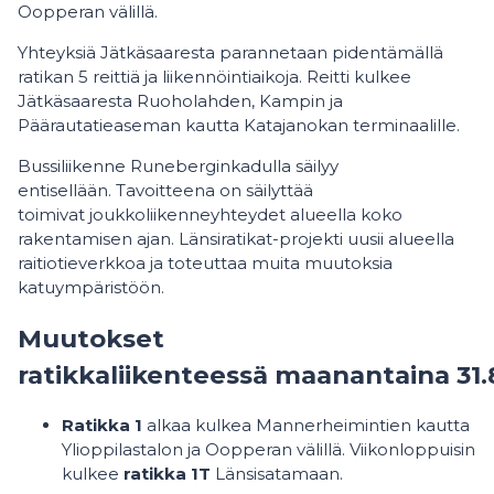
Oopperan välillä.
Yhteyksiä Jätkäsaaresta parannetaan pidentämällä
ratikan 5 reittiä ja liikennöintiaikoja. Reitti kulkee
Jätkäsaaresta Ruoholahden, Kampin ja
Päärautatieaseman kautta Katajanokan terminaalille.
Bussiliikenne Runeberginkadulla säilyy
entisellään. Tavoitteena on säilyttää
toimivat joukkoliikenneyhteydet alueella koko
rakentamisen ajan. Länsiratikat-projekti uusii alueella
raitiotieverkkoa ja toteuttaa muita muutoksia
katuympäristöön.
Muutokset
ratikkaliikenteessä maanantaina 31.
Ratikka 1
alkaa kulkea Mannerheimintien kautta
Ylioppilastalon ja Oopperan välillä. Viikonloppuisin
kulkee
ratikka 1T
Länsisatamaan.