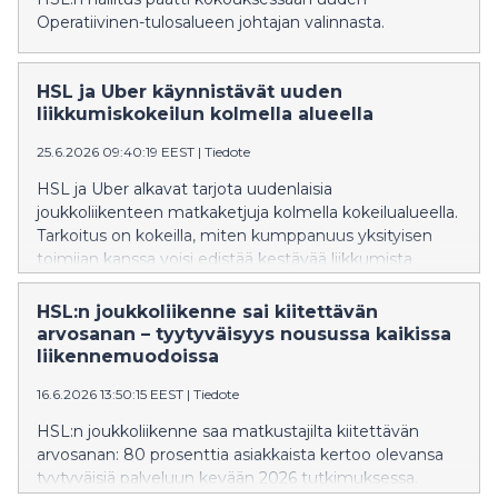
Operatiivinen-tulosalueen johtajan valinnasta.
HSL ja Uber käynnistävät uuden
liikkumiskokeilun kolmella alueella
25.6.2026 09:40:19 EEST
|
Tiedote
HSL ja Uber alkavat tarjota uudenlaisia
joukkoliikenteen matkaketjuja kolmella kokeilualueella.
Tarkoitus on kokeilla, miten kumppanuus yksityisen
toimijan kanssa voisi edistää kestävää liikkumista
Helsingin seudulla.
HSL:n joukkoliikenne sai kiitettävän
arvosanan – tyytyväisyys nousussa kaikissa
liikennemuodoissa
16.6.2026 13:50:15 EEST
|
Tiedote
HSL:n joukkoliikenne saa matkustajilta kiitettävän
arvosanan: 80 prosenttia asiakkaista kertoo olevansa
tyytyväisiä palveluun kevään 2026 tutkimuksessa.