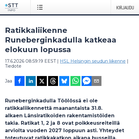
KIRJAUDU
Ratikkaliikenne
Runeberginkadulla katkeaa
elokuun lopussa
17.6.2026 08:59:19 EEST
|
HSL Helsingin seudun liikenne
|
Tiedote
Jaa
Runeberginkadulla Töölössä ei ole
ratikkaliikennettä maanantaista 31.8.
alkaen Länsiratikoiden rakentamistöiden
takia. Ratikat 1, 2 ja 8 ovat poikkeusreiteillä
arviolta vuoden 2027 loppuun asti. Yhteydet
toteutuvat ratikkakatkon aikana busseilla.