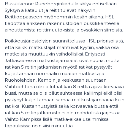
Bussiliikenne Runeberginkadulla säilyy entisellään.
Syksyn aikataulut ja reitit tulevat näkyviin
Reittioppaaseen myöhemmin kesän aikana. HSL
tiedottaa erikseen rakennustöiden bussiliikenteelle
aiheuttamista reittimuutoksista ja pysäkkien siirroista.
Poikkeusjärjestelyjen suunnittelussa HSL priorisoi sitä,
että kaikki matkustajat mahtuvat kyytiin, vaikka osa
matkoista muuttuukin vaihdollisiksi. Erityisesti
Jätkäsaaressa matkustajamäärät ovat suuria, mutta
ratikan 5 reitin jatkamisen myötä ratikat pystyvät
kuljettamaan normaalin määrän matkustajia
Ruoholahden, Kampin ja keskustan suuntaan.
Vaihtoehtona olisi ollut ratikan 8 reittiä ajava korvaava
bussi, mutta se olisi ollut suhteessa kalliimpi eikä olisi
pystynyt kuljettamaan samaa matkustajamäärää kuin
ratikka. Kustannussyistä sekä korvaavaa bussia että
ratikan 5 reitin jatkamista ei ole mahdollista järjestää.
Vaihto Kampissa lisää matka-aikaa useimmissa
tapauksissa noin viisi minuuttia.