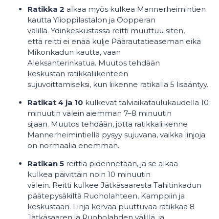
Ratikka 2
alkaa myös kulkea Mannerheimintien
kautta Ylioppilastalon ja Oopperan
välillä. Ydinkeskustassa reitti muuttuu siten,
että reitti ei enää kulje Päärautatieaseman eikä
Mikonkadun kautta, vaan
Aleksanterinkatua. Muutos tehdään
keskustan ratikkaliikenteen
sujuvoittamiseksi, kun liikenne ratikalla 5 lisääntyy.
Ratikat 4 ja 10
kulkevat talviaikataulukaudella 10
minuutin välein aiemman 7–8 minuutin
sijaan. Muutos tehdään, jotta ratikkaliikenne
Mannerheimintiellä pysyy sujuvana, vaikka linjoja
on normaalia enemmän.
Ratikan 5
reittiä pidennetään, ja se alkaa
kulkea päivittäin noin 10 minuutin
välein. Reitti kulkee Jätkäsaaresta Tahitinkadun
päätepysäkiltä Ruoholahteen, Kamppiin ja
keskustaan. Linja korvaa puuttuvaa ratikkaa 8
Jätkäsaaren ja Ruoholahden välillä, ja