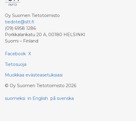
Oy Suomen Tietotoimisto
tiedote@stt.fi
(09) 6958 1286
Porkkalankatu 20 A, 00180 HELSINKI
Suomi – Finland
Facebook
X
Tietosuoja
Muokkaa evästeasetuksiasi
©
Oy Suomen Tietotoimisto
2026
suomeksi
in English
på svenska