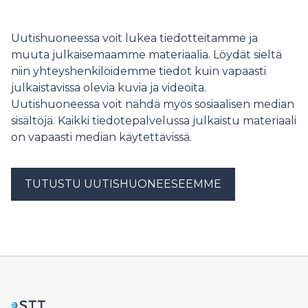
Tulos on hieman parempi kuin viime syksynä (79 %) ja
jatkaa myönteistä kehitystä.
Uutishuoneessa voit lukea tiedotteitamme ja
muuta julkaisemaamme materiaalia. Löydät sieltä
niin yhteyshenkilöidemme tiedot kuin vapaasti
julkaistavissa olevia kuvia ja videoita.
Uutishuoneessa voit nähdä myös sosiaalisen median
sisältöjä. Kaikki tiedotepalvelussa julkaistu materiaali
on vapaasti median käytettävissä.
TUTUSTU UUTISHUONEESEEMME