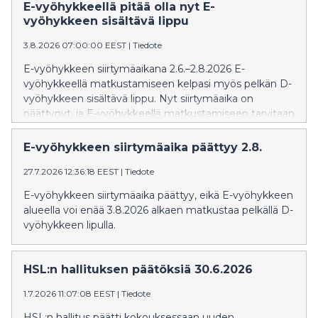
E-vyöhykkeellä pitää olla nyt E-
vyöhykkeen sisältävä lippu
3.8.2026 07:00:00 EEST
|
Tiedote
E-vyöhykkeen siirtymäaikana 2.6.–2.8.2026 E-
vyöhykkeellä matkustamiseen kelpasi myös pelkän D-
vyöhykkeen sisältävä lippu. Nyt siirtymäaika on
päättynyt, ja E-vyöhykkeellä matkustamiseen tarvitaan
E-vyöhykkeen sisältävä lippu.
E-vyöhykkeen siirtymäaika päättyy 2.8.
27.7.2026 12:36:18 EEST
|
Tiedote
E-vyöhykkeen siirtymäaika päättyy, eikä E-vyöhykkeen
alueella voi enää 3.8.2026 alkaen matkustaa pelkällä D-
vyöhykkeen lipulla.
HSL:n hallituksen päätöksiä 30.6.2026
1.7.2026 11:07:08 EEST
|
Tiedote
HSL:n hallitus päätti kokouksessaan uuden