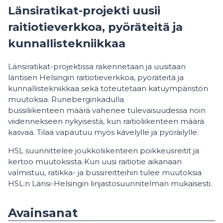
Länsiratikat-projekti uusii
raitiotieverkkoa, pyöräteitä ja
kunnallistekniikkaa
Länsiratikat-projektissa rakennetaan ja uusitaan
läntisen Helsingin raitiotieverkkoa, pyöräteitä ja
kunnallistekniikkaa sekä toteutetaan katuympäristön
muutoksia. Runeberginkadulla
bussiliikenteen määrä vähenee tulevaisuudessa noin
viidennekseen nykyisestä, kun raitioliikenteen määrä
kasvaa. Tilaa vapautuu myös kävelylle ja pyöräilylle.
HSL suunnittelee joukkoliikenteen poikkeusreitit ja
kertoo muutoksista. Kun uusi raitiotie aikanaan
valmistuu, ratikka- ja bussireitteihin tulee muutoksia
HSL:n Länsi-Helsingin linjastosuunnitelman mukaisesti.
Avainsanat