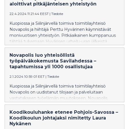
toimistopäivien määrää. Esihenkilöiden ja
aloittivat pitkäjänteisen yhteistyön
työntekijöiden kokemukset hybridityöstä poikkeavat
huomattavasti toisistaan.
22.4.2024 11:21:44 EEST
|
Tiedote
Kuopiossa ja Siilinjärvellä toimiva toimitilayhteisö
Novapolis ja hiihtäjä Perttu Hyvärinen käynnistävät
monivuotisen yhteistyön. Pitkäaikainen kumppanuus
tähtää tukemaan Hyvärisen urheilu-uran jälkeistä
vaihetta sekä vahvistamaan Novapoliksen roolia
aktiivisena yhteisön rakentajana.
Novapolis luo yhteisöllistä
työpäiväkokemusta Savilahdessa –
tapahtumissa yli 1000 osallistujaa
2.1.2024 10:59:01 EET
|
Tiedote
Kuopiossa ja Siilinjärvellä toimiva toimitilayhteisö
Novapolis on uudistanut tilojaan ja palveluitaan
vastatakseen työelämän muutokseen. Novapolis
järjesti vuonna 2023 yli 50 tapahtumaa, joihin osallistui
yli 1000 osallistujaa. Tapahtumien tavoitteena on lisätä
Koodikouluhanke etenee Pohjois-Savossa –
yhteisöllisyyttä, edistää yritysten verkostoitumista ja
Koodikoulun johtajaksi nimitetty Laura
helpottaa harrastamista työpäivän päätteeksi.
Nykänen