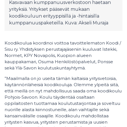
Kasvavaan kumppanuusverkostoon haetaan
yrityksiä. Yritykset pääsevät mukaan
koodikouluun erityyppisillä ja -hintaisilla
kumppanuuspaketeilla. Kuva: Akseli Muraja
Koodikoulua koordinoi voittoa tavoittelematon Koodi /
Sisu ry. Yhdistyksen perustajajäseniin kuuluvat Istekki,
Normet, KPY Novapolis, Kuopion alueen
kauppakamari, Osuma Henkilöstöpalvelut, Ponsse
sekä Ylä-Savon koulutuskuntayhtymä.
”Maailmalla on jo useita tämän kaltaisia yritysvetoisia,
käytännönläheisiä koodikouluja. Olemme ylpeitä siitä,
että meillä on nyt mahdollisuus saada oma koodikoulu
Pohjois-Savoon. Koulu täydentää osaltaan
oppilaitosten tuottamaa koulutustarjontaa ja soveltuu
nuorille alasta kiinnostuneille, alan vaihtajille sekä
kansainvälisille osaajille. Koodikoulu mahdollistaa
yritysten kasvua, yritysten perustamista ja uusien