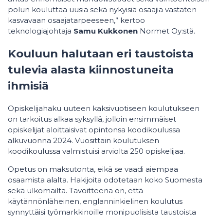
polun kouluttaa uusia sekä nykyisiä osaajia vastaten
kasvavaan osaajatarpeeseen,” kertoo
teknologiajohtaja
Samu Kukkonen
Normet Oy:stä.
Kouluun halutaan eri taustoista
tulevia alasta kiinnostuneita
ihmisiä
Opiskelijahaku uuteen kaksivuotiseen koulutukseen
on tarkoitus alkaa syksyllä, jolloin ensimmäiset
opiskelijat aloittaisivat opintonsa koodikoulussa
alkuvuonna 2024. Vuosittain koulutuksen
koodikoulussa valmistuisi arviolta 250 opiskelijaa.
Opetus on maksutonta, eikä se vaadi aiempaa
osaamista alalta. Hakijoita odotetaan koko Suomesta
sekä ulkomailta. Tavoitteena on, että
käytännönläheinen, englanninkielinen koulutus
synnyttäisi työmarkkinoille monipuolisista taustoista