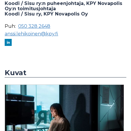
Koodi / Sisu ry:n puheenjohtaja, KPY Novapolis
Oy:n toimitusjohtaja
Koodi / Sisu ry, KPY Novapolis Oy
Puh:
050 328 2648
anssi.lehikoinen@kpy.fi
Kuvat