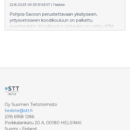
22.8.2023 09:33:51 EEST
|
Tiedote
Pohjois-Savoon perustettavaan yksityiseen,
yritysvetoiseen koodikouluun on palkattu
avainhenkilöt. Koodikoulun johtajaksi on valittu KTM,
YTM Laura Nykänen. Hän aloittaa tehtävässään
28.8.2023. Koodikoulun johtaja tulee johtamaan
koodikoulun toimintaa ylös ajosta lähtien, vastaten
koulun ja henkilöstön johtamisesta sekä toiminnan
vakiinnuttamisesta. Nykänen on työskennellyt
viimeiset viisi vuotta liikkeenjohdon konsulttina
Talentreella. Hän on vetänyt innovaatio- ja
strategiajohtamisen asiantuntijana monipuolisia
liiketoiminnan kehittämisprojekteja ja
yritysvalmennuksia valtakunnallisesti.
Oy Suomen Tietotoimisto
tiedote@stt.fi
(09) 6958 1286
Porkkalankatu 20 A, 00180 HELSINKI
Suomi – Finland