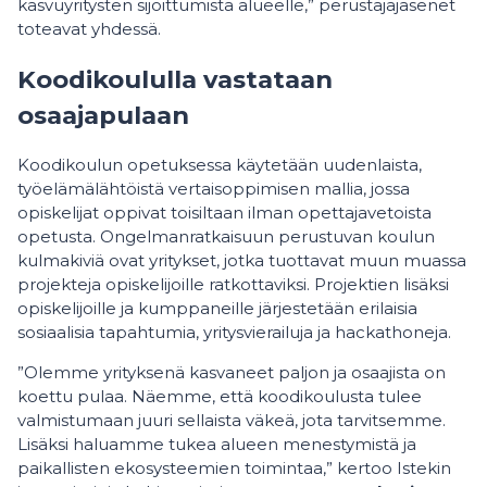
kasvuyritysten sijoittumista alueelle,” perustajajäsenet
toteavat yhdessä.
Koodikoululla vastataan
osaajapulaan
Koodikoulun opetuksessa käytetään uudenlaista,
työelämälähtöistä vertaisoppimisen mallia, jossa
opiskelijat oppivat toisiltaan ilman opettajavetoista
opetusta. Ongelmanratkaisuun perustuvan koulun
kulmakiviä ovat yritykset, jotka tuottavat muun muassa
projekteja opiskelijoille ratkottaviksi. Projektien lisäksi
opiskelijoille ja kumppaneille järjestetään erilaisia
sosiaalisia tapahtumia, yritysvierailuja ja hackathoneja.
”Olemme yrityksenä kasvaneet paljon ja osaajista on
koettu pulaa. Näemme, että koodikoulusta tulee
valmistumaan juuri sellaista väkeä, jota tarvitsemme.
Lisäksi haluamme tukea alueen menestymistä ja
paikallisten ekosysteemien toimintaa,” kertoo Istekin