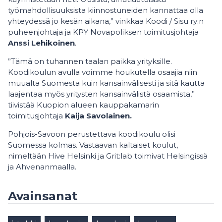
työmahdollisuuksista kiinnostuneiden kannattaa olla
yhteydessä jo kesän aikana,” vinkkaa Koodi / Sisu ry:n
puheenjohtaja ja KPY Novapoliksen toimitusjohtaja
Anssi Lehikoinen
.
”Tämä on tuhannen taalan paikka yrityksille.
Koodikoulun avulla voimme houkutella osaajia niin
muualta Suomesta kuin kansainvälisesti ja sitä kautta
laajentaa myös yritysten kansainvälistä osaamista,”
tiivistää Kuopion alueen kauppakamarin
toimitusjohtaja
Kaija Savolainen.
Pohjois-Savoon perustettava koodikoulu olisi
Suomessa kolmas. Vastaavan kaltaiset koulut,
nimeltään Hive Helsinki ja Grit:lab toimivat Helsingissä
ja Ahvenanmaalla.
Avainsanat