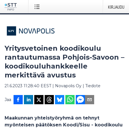
KIRJAUDU
Yritysvetoinen koodikoulu
rantautumassa Pohjois-Savoon –
koodikouluhankkeelle
merkittävä avustus
21.6.2023 11:28:40 EEST
|
Novapolis Oy
|
Tiedote
Jaa
Maakunnan yhteistyöryhmä on tehnyt
myönteisen päätöksen Koodi/Sisu - koodikoulu