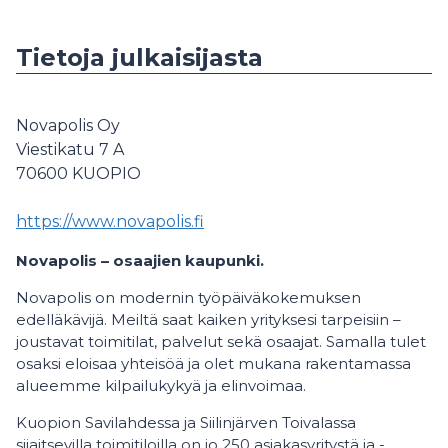
Tietoja julkaisijasta
Novapolis Oy
Viestikatu 7 A
70600
KUOPIO
https://www.novapolis.fi
Novapolis – osaajien kaupunki.
Novapolis on modernin työpäiväkokemuksen
edelläkävijä. Meiltä saat kaiken yrityksesi tarpeisiin –
joustavat toimitilat, palvelut sekä osaajat. Samalla tulet
osaksi eloisaa yhteisöä ja olet mukana rakentamassa
alueemme kilpailukykyä ja elinvoimaa.
Kuopion Savilahdessa ja Siilinjärven Toivalassa
sijaitsevilla toimitiloilla on jo 250 asiakasyritystä ja -