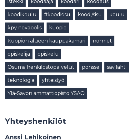
istekki
koodaaja
koodari
koodaus
koodikoulu
#koodisisu
koodi/sisu
koulu
kpy novapolis
kuopio
Kuopion alueen kauppakamari
normet
opiskelija
opiskelu
Osuma henkilöstöpalvelut
ponsse
savilahti
teknologia
yhteistyö
Ylä-Savon ammattiopisto YSAO
Yhteyshenkilöt
Anssi Lehikoinen