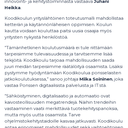
innovointi- ja kehitystoiminnasta vastaava
Juhani
Heikka
.
Koodikoulun yrityslähtöinen toteutusmalli mahdollistaa
ketterän ja käytännönläheisen oppimisen. Koulun
kautta voidaan kouluttaa paitsi uusia osaajia myös
yritysten nykyistä henkilöstöä.
”Tämänhetkinen koulutusmäärä ei tule riittämään
tarpeisiimme tulevaisuudessa ja tarvitsemme lisää
tekijöitä. Koodikoulu tarjoaa mahdollisuuden saada
juuri meidän tarpeisiimme räätälöityä osaamista. Lisäksi
pystymme hyödyntämään Koodikoulua ponsselaisten
jatkokoulutuksessa,” sanoo ​johtaja
Miika Soininen
, joka
vastaa Ponssen digitaalisista palveluista ja IT:stä.
”Sähköistyminen, digitalisaatio ja automaatio ovat
kaivosteollisuuden megatrendejä. Näihin trendeihin
vastaaminen vaatii merkittäviä tuotekehityspanoksia,
mutta myös uutta osaamista. Tarve
ohjelmistokehitystaidoille kasvaa jatkuvasti. Koodikoulu
antaa erinomaiset mahdollisuudet sekä vaihtoehtoisen