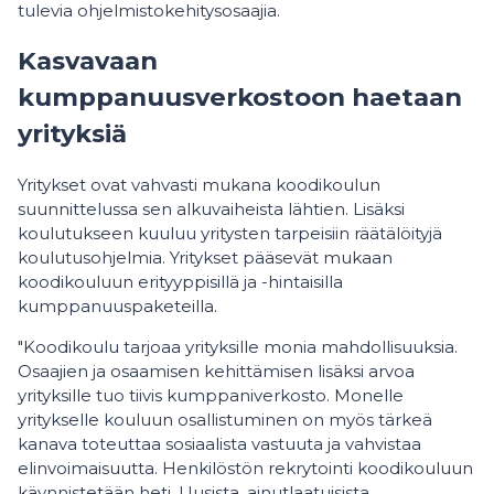
tulevia ohjelmistokehitysosaajia.
Kasvavaan
kumppanuusverkostoon haetaan
yrityksiä
Yritykset ovat vahvasti mukana koodikoulun
suunnittelussa sen alkuvaiheista lähtien. Lisäksi
koulutukseen kuuluu yritysten tarpeisiin räätälöityjä
koulutusohjelmia. Yritykset pääsevät mukaan
koodikouluun erityyppisillä ja -hintaisilla
kumppanuuspaketeilla.
"Koodikoulu tarjoaa yrityksille monia mahdollisuuksia.
Osaajien ja osaamisen kehittämisen lisäksi arvoa
yrityksille tuo tiivis kumppaniverkosto. Monelle
yritykselle kouluun osallistuminen on myös tärkeä
kanava toteuttaa sosiaalista vastuuta ja vahvistaa
elinvoimaisuutta. Henkilöstön rekrytointi koodikouluun
käynnistetään heti. Uusista, ainutlaatuisista