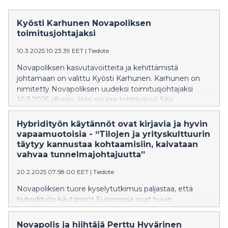
Kyösti Karhunen Novapoliksen
toimitusjohtajaksi
10.3.2025 10:23:39 EET
|
Tiedote
Novapoliksen kasvutavoitteita ja kehittämistä
johtamaan on valittu Kyösti Karhunen. Karhunen on
nimitetty Novapoliksen uudeksi toimitusjohtajaksi
10.3.2025 alkaen. Hän seuraa tehtävässä Silja
Huhtiniemiä, joka keskittyy jatkossa kokopäiväisesti
KPY-konsernin kehitys- ja viestintäjohtajan sekä
Hybridityön käytännöt ovat kirjavia ja hyvin
varatoimitusjohtajan tehtäviin.
vapaamuotoisia - “Tilojen ja yrityskulttuurin
täytyy kannustaa kohtaamisiin, kaivataan
vahvaa tunnelmajohtajuutta”
20.2.2025 07:58:00 EET
|
Tiedote
Novapoliksen tuore kyselytutkimus paljastaa, että
hybridityön käytännöt Suomessa ovat hyvin
vapaamuotoisia. Yli puolella kyselytutkimukseen
vastanneilla yrityksillä ei ole erikseen määritelty etä- ja
Novapolis ja hiihtäjä Perttu Hyvärinen