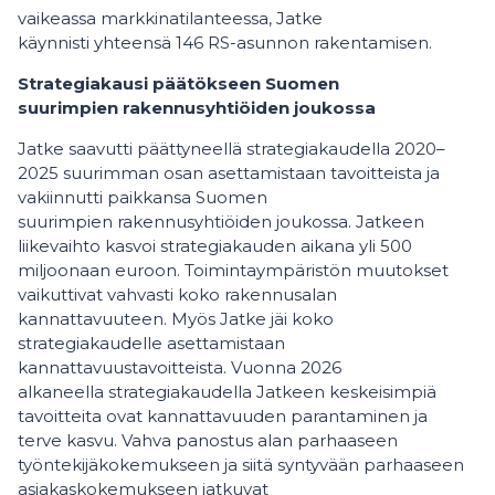
vaikeassa markkinatilanteessa, Jatke
käynnisti yhteensä 146 RS-asunnon rakentamisen.
Strategiakausi päätökseen Suomen
suurimpien rakennusyhtiöiden joukossa
Jatke saavutti päättyneellä strategiakaudella 2020–
2025 suurimman osan asettamistaan tavoitteista ja
vakiinnutti paikkansa Suomen
suurimpien rakennusyhtiöiden joukossa. Jatkeen
liikevaihto kasvoi strategiakauden aikana yli 500
miljoonaan euroon. Toimintaympäristön muutokset
vaikuttivat vahvasti koko rakennusalan
kannattavuuteen. Myös Jatke jäi koko
strategiakaudelle asettamistaan
kannattavuustavoitteista. Vuonna 2026
alkaneella strategiakaudella Jatkeen keskeisimpiä
tavoitteita ovat kannattavuuden parantaminen ja
terve kasvu. Vahva panostus alan parhaaseen
työntekijäkokemukseen ja siitä syntyvään parhaaseen
asiakaskokemukseen jatkuvat