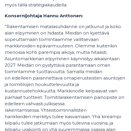
myös tällä strategiakaudella.
Konsernijohtaja Hannu Anttonen:
”Rakentamisen matalasuhdanne on jatkunut ja koko
alan elpyminen on hidasta. Meidän on kyettävä
sopeuttamaan toimintaamme vallitsevaan
markkinoiden epävarmuuteen. Olemme kuitenkin
menossa kohti parempia aikoja, mutta hitaasti.
Asuntomarkkinan elpyminen käynnistyy aikaisintaan
2027. Meidän on pystyttävä parantamaan oman
toimintamme tuottavuutta. Samalla meidän
on edelleen parannettava omaperusteisten asuntojen
ja toimitilojen houkuttelevuutta ja
kustannustehokkuutta. Markkinoille kelpaavat vain
parhaat tuotteet. Toimitilarakentamisen painopiste on
edelleen vahvasti julkisessa
rakentamisessa. Yhteistoiminnallisten
hankkeiden merkitys tulee kasvamaan. Yhä kireämpi
kilpailu tulee jatkumaan myös tulevina vuosina, ja
kilpailu-urakointi on yhä suuremmassa osassa alan