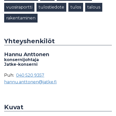
vuosiraportti
tulostiedote
tulos
talous
rakentaminen
Yhteyshenkilöt
Hannu Anttonen
konsernijohtaja
Jatke-konserni
Puh:
040 520 9357
hannu.anttonen@jatke.fi
Kuvat