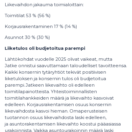
Liikevaihdon jakauma toimialoittain:
Toimitilat 53 % (56 %)
Korjausrakentaminen 17 % (14 %)
Asunnot 30 % (30 %)
Liiketulos oli budjetoitua parempi
Lähtökohdat vuodelle 2025 olivat vaikeat, mutta
Jatke onnistui saavuttamaan taloudelliset tavoitteensa.
Kaikki konsernin tytäryhtiöt tekivät positiivisen
liiketuloksen ja konsernin tulos oli budjetoitua
parempi. Jatkeen liikevaihto oli edelleen
toimitilapainotteista. Yhteistoiminnallisten
toimitilahankkeiden määrä ja liikevaihto kasvoivat
edelleen. Korjausrakentamisen osuus konsernin
liikevaihdosta kasvoi hieman. Omaperusteisen
tuotannon osuus liikevaihdosta laski edelleen,
ja asuntorakentamisen liikevaihto koostui pääasiassa
urakoinnista. Vaikka asuntourakoinnin määrä laski