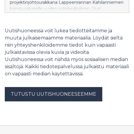
projektinjohtourakkana Lappeenrannan Kahilanniemen
kampusalueelle uuden sotekeskuksen. Uusi
sotekeskus tulee korvaamaan Etelä-Karjalan
hyvinvointialueen (Ekhva) Armilan hyvinvointiaseman,
jonka toiminnot siirtyvät Etelä-Karjalan keskussairaalan
Uutishuoneessa voit lukea tiedotteitamme ja
kampusalueelle.
muuta julkaisemaamme materiaalia. Löydät sieltä
niin yhteyshenkilöidemme tiedot kuin vapaasti
julkaistavissa olevia kuvia ja videoita.
Uutishuoneessa voit nähdä myös sosiaalisen median
sisältöjä. Kaikki tiedotepalvelussa julkaistu materiaali
on vapaasti median käytettävissä.
TUTUSTU UUTISHUONEESEEMME