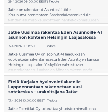
29.4.2026 08:00:00 EEST
|
Tiedote
Jatke on rakentanut Asuntosäätiölle
Kruununvuorenrantaan Saaristolaivastonkadulle
kahden asumisoikeuskohteen hankekokonaisuuden.
Rakentaminen käynnistyi heinäkuussa 2024 ja koko
urakka valmistui huhtikuun lopulla 2026.
Jatke Uusimaa rakentaa Eden Asunnoille 41
asunnon kohteen Helsingin Laajasalossa
15.4.2026 09:18:50 EEST
|
Tiedote
Jatke Uusimaa Oy on sopinut 41 laadukkaan
vuokrakodin rakentamisesta Eden Asuntojen kanssa.
Helsingin Laajasalon Yliskylään valmistuvan
asuntokohteen, Laajasalon Minean rakennustyöt
alkavat heti, ja sen on tarkoitus valmistua vuonna 2027.
Etelä-Karjalan hyvinvointialueelle
Lappeenrantaan rakennetaan uusi
sotekeskus – urakoitsijana Jatke
13.4.2026 10:00:00 EEST
|
Tiedote
Jatke Toimitilat Oy toteuttaa yhteistoiminnallisena