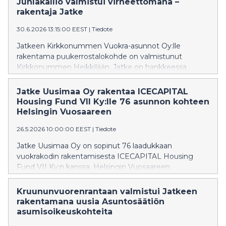
Juhlakallio valmistui virheettömänä –
rakentaja Jatke
30.6.2026 13:15:00 EEST
|
Tiedote
Jatkeen Kirkkonummen Vuokra-asunnot Oy:lle
rakentama puukerrostalokohde on valmistunut
Kirkkonummen Heikkilään. Jatke on hankkeessa
päässyt hyödyntämään aktiivisesti kehittämäänsä
puurakentamisen osaamista.
Jatke Uusimaa Oy rakentaa ICECAPITAL
Housing Fund VII Ky:lle 76 asunnon kohteen
Helsingin Vuosaareen
26.5.2026 10:00:00 EEST
|
Tiedote
Jatke Uusimaa Oy on sopinut 76 laadukkaan
vuokrakodin rakentamisesta ICECAPITAL Housing
Fund VII Ky:n kanssa. Helsingin Vuosaareen
valmistuvan asuntokohteen, Asunto Oy Helsingin
Evian, rakennustyöt alkavat heti. Kohde valmistuu
Kruununvuorenrantaan valmistui Jatkeen
vuoden 2027 lopulla.
rakentamana uusia Asuntosäätiön
asumisoikeuskohteita