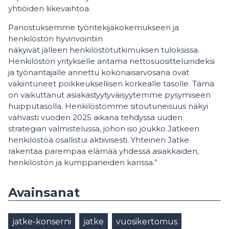
yhtiöiden liikevaihtoa.
Panostuksemme työntekijäkokemukseen ja
henkilöstön hyvinvointiin
näkyivät jälleen henkilöstötutkimuksen tuloksissa.
Henkilöstön yritykselle antama nettosuositteluindeksi
ja työnantajalle annettu kokonaisarvosana ovat
vakiintuneet poikkeuksellisen korkealle tasolle. Tämä
on vaikuttanut asiakastyytyväisyytemme pysymiseen
huipputasolla. Henkilöstömme sitoutuneisuus näkyi
vahvasti vuoden 2025 aikana tehdyssä uuden
strategian valmistelussa, johon iso joukko Jatkeen
henkilöstöä osallistui aktiivisesti. Yhteinen Jatke
rakentaa parempaa elämää yhdessä asiakkaiden,
henkilöstön ja kumppaneiden kanssa.”
Avainsanat
jatke-konserni
jatke
vuosikertomus